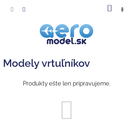
Prejsť
NÁKU
na
obsah
KOŠÍK
Modely vrtuľníkov
Produkty ešte len pripravujeme.