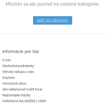
Môžete sa ale pozrieť na ostatné kategórie.
SPÄŤ DO OBCHODU
Z
á
p
ä
Informácie pre Vás
t
O nás
i
e
Obchodné podmienky
Výhody nákupu u nás
Doprava
Vernostná zľava
Ako reklamovať/vrátiť tovar
Najčastejšie otázky
GARANCIA NAJNIŽŠIEJ CENY