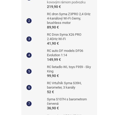
kovovým rámom podvozku
219,90 €
RC dron Syma Z3PRO 2,4 GHz
4-kanálový Wi-Fi čierny,
brushless motor
89,90 €
RC Dron Syma X26 PRO
2.4GHz Wi-Fi
41,90 €
RC auto DF models DF06
Evolution 1:14
149,99 €
RC lietadlo WL toys F959 - Sky
King
99,90 €
RC Vrtuľník Syma S39H,
barometer, 3 kanály
52 €
Syma S107H s barometrom
červená
36,90 €