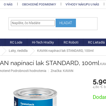
O NÁS
OBCHODNÉ PODMIENKY
VÝHODY NÁKUPU U NÁS
HĽADAŤ
y
RC Lode
Hi-Tech Hračky
RC Roboti
RC Lietadlá
Laky, riedidla
KAVAN napínací lak STANDARD, 100ml
AN napínací lak STANDARD, 100ml
KAV
né
notené
Podrobnosti hodnotenia
Značka:
KAVAN
nie
5,9
u
4,80 € 
Jednotk
Dodan
cena:
iek.