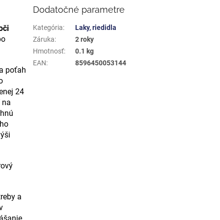
Dodatočné parametre
oči
Kategória
:
Laky, riedidla
bo
Záruka
:
2 roky
Hmotnosť
:
0.1 kg
EAN
:
8596450053144
a poťah
o
enej 24
 na
chnú
ého
ýši
rový
reby a
v
ášanie.