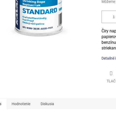
Môžeme d
Číry na
papiero
benzínu
strieka
Detailné 
TLAČ
s
Hodnotenie
Diskusia