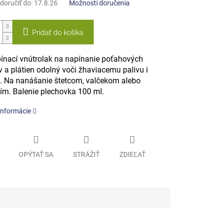
oručiť do:
17.8.26
Možnosti doručenia
Pridať do košíka
pínací vnútrolak na napínanie poťahových
v a plátien odolný voči žhaviacemu palivu i
. Na nanášanie štetcom, valčekom alebo
ním. Balenie plechovka 100 ml.
informácie
OPÝTAŤ SA
STRÁŽIŤ
ZDIEĽAŤ