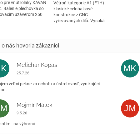
lo pre vnútrolaky KAVAN
Větroň kategorie A1 (F1H)
c. Balenie plechovka so
klasické celobalsové
kovacím uzáverom 250
konstrukce z CNC
vyřezávaných dílů. Vysoká
předpracovanost, snadná...
Melichar Kopas
MK
MK
Hodnotenie obchodu je 5 z 5 hviezdičiek.
25.7.26
jem veľmi pekne za ochotu a ústretovosť, vynikajúci
hod.
Mojmír Málek
MM
JM
Hodnotenie obchodu je 5 z 5 hviezdičiek.
9.5.26
otím - na výbornú.