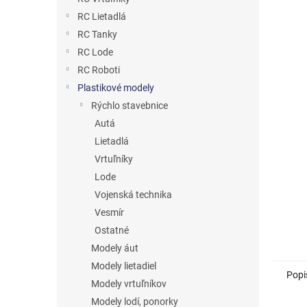
RC Lietadlá
RC Tanky
RC Lode
RC Roboti
Plastikové modely
Rýchlo stavebnice
Autá
Lietadlá
Vrtuľníky
Lode
Vojenská technika
Vesmír
Ostatné
Modely áut
Modely lietadiel
Popi
Modely vrtuľníkov
Modely lodí, ponorky