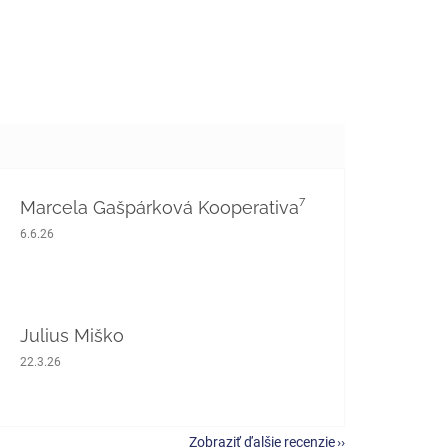
Marcela Gašpárková Kooperativa⁷
Hodnotenie obchodu je 5 z 5 hviezdičiek.
6.6.26
Julius Miško
Hodnotenie obchodu je 5 z 5 hviezdičiek.
22.3.26
Zobraziť ďalšie recenzie