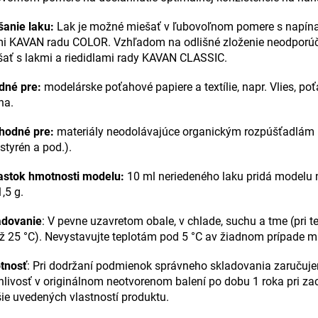
šanie laku:
Lak je možné miešať v ľubovoľnom pomere s napín
mi KAVAN radu COLOR. Vzhľadom na odlišné zloženie neodpor
ať s lakmi a riedidlami rady KAVAN CLASSIC.
dné pre:
modelárske poťahové papiere a textílie, napr. Vlies, po
na.
hodné pre:
materiály neodolávajúce organickým rozpúšťadlám
styrén a pod.).
rastok hmotnosti modelu:
10 ml neriedeného laku pridá modelu 
1,5 g.
adovanie
: V pevne uzavretom obale, v chlade, suchu a tme (pri t
ž 25 °C). Nevystavujte teplotám pod 5 °C av žiadnom prípade m
otnosť
: Pri dodržaní podmienok správneho skladovania zaručuj
nlivosť v originálnom neotvorenom balení po dobu 1 roka pri z
ie uvedených vlastností produktu.