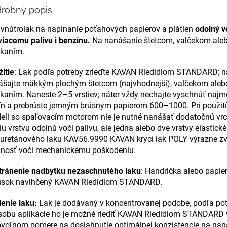
robný popis
 vnútrolak na napínanie poťahových papierov a plátien
odolný v
iacemu palivu i benzínu.
Na nanášanie štetcom, valčekom ale
ekaním.
itie
: Lak podľa potreby zrieďte KAVAN Riedidlom STANDARD; n
ášajte mäkkým plochým štetcom (najvhodnejší), valčekom aleb
ekaním. Naneste 2–5 vrstiev; náter vždy nechajte vyschnúť najm
ín a prebrúste jemným brúsnym papierom 600–1000. Pri použití
eli so spaľovacím motorom nie je nutné nanášať dodatočnú vr
iu vrstvu odolnú voči palivu, ale jedna alebo dve vrstvy elastick
yuretánového laku KAV56.9990 KAVAN krycí lak POLY výrazne zv
lnosť voči mechanickému poškodeniu.
tránenie nadbytku nezaschnutého laku
: Handrička alebo papie
úsok navlhčený KAVAN Riedidlom STANDARD.
enie laku:
Lak je dodávaný v koncentrovanej podobe, podľa pot
sobu aplikácie ho je možné riediť KAVAN Riedidlom STANDARD 
ovoľnom pomere na dosiahnutie optimálnej konzistencie na nan