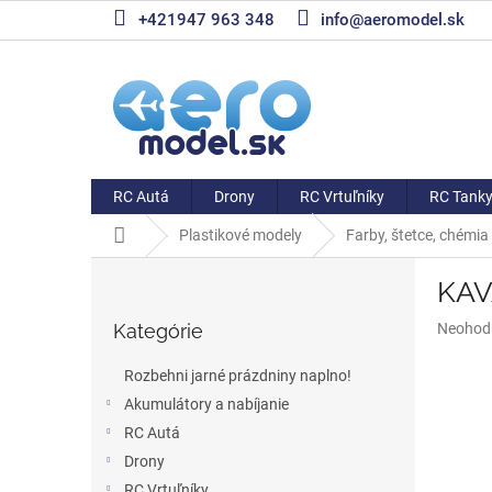
Prejsť
+421947 963 348
info@aeromodel.sk
na
obsah
RC Autá
Drony
RC Vrtuľníky
RC Tank
Domov
Plastikové modely
Farby, štetce, chémia
B
KAV
o
Preskočiť
č
Priemer
Kategórie
Neohod
kategórie
n
hodnote
ý
produkt
Rozbehni jarné prázdniny naplno!
p
je
Akumulátory a nabíjanie
a
0,0
z
RC Autá
n
5
e
Drony
hviezdič
l
RC Vrtuľníky