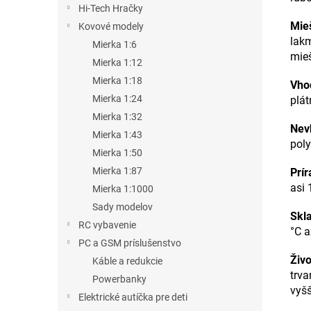
Hi-Tech Hračky
Mie
Kovové modely
lak
Mierka 1:6
mieš
Mierka 1:12
Mierka 1:18
Vho
Mierka 1:24
plát
Mierka 1:32
Nev
Mierka 1:43
poly
Mierka 1:50
Mierka 1:87
Prí
asi 
Mierka 1:1000
Sady modelov
Skl
RC vybavenie
°C a
PC a GSM príslušenstvo
Živ
Káble a redukcie
trva
Powerbanky
vyšš
Elektrické autíčka pre deti