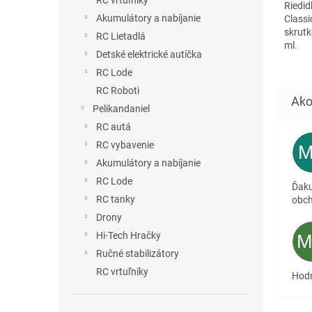
RC vrtuľníky
Riedid
Akumulátory a nabíjanie
Classi
skrut
RC Lietadlá
ml.
Detské elektrické autíčka
RC Lode
RC Roboti
Pelikandaniel
RC autá
RC vybavenie
Akumulátory a nabíjanie
RC Lode
Ďaku
RC tanky
obc
Drony
Hi-Tech Hračky
Ručné stabilizátory
RC vrtuľníky
Hodn