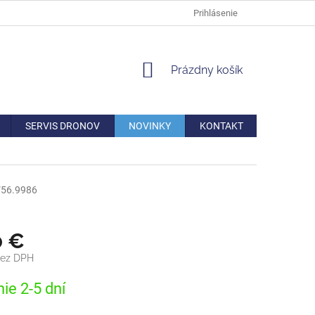
DOPRAVA
VERNOSTNÁ ZĽAVA
AKO REKLAMOVAŤ/VRÁTIŤ TO
Prihlásenie
NÁKUPNÝ
Prázdny košík
KOŠÍK
SERVIS DRONOV
NOVINKY
KONTAKT
56.9986
0 €
bez DPH
ová
ie 2-5 dní