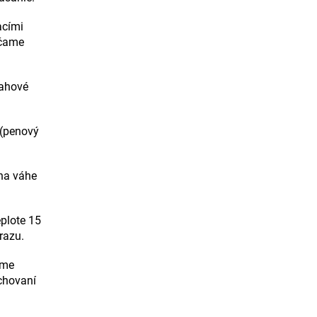
acími
účame
ťahové
 (penový
na váhe
eplote 15
razu.
eme
achovaní