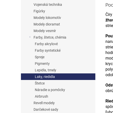
Pod
Vojenská technika
Figúrky
Číry
Modely lokomotív
žhav
Modely dioramat
stri
Modely vesmír
Použ
Farby, štetce, chémia
nan
Farby akrylové
stri
Farby syntetické
hod
Spreje
mod
kryc
Pigmenty
pol
Lepidla, tmely
odo
Laky, riedidla
Štetce
Ods
Náradie a pomôcky
obr
Airbrush
Ried
Revell modely
spô
Darčekové sady
ľub