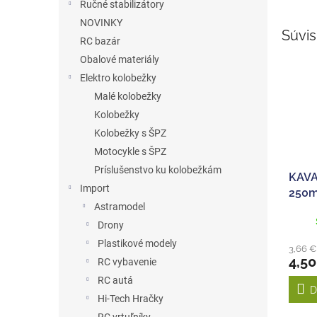
Ručné stabilizátory
NOVINKY
Súvis
RC bazár
Obalové materiály
Elektro kolobežky
Malé kolobežky
Kolobežky
Kolobežky s ŠPZ
Motocykle s ŠPZ
Príslušenstvo ku kolobežkám
KAVAN
Import
250m
Astramodel
Drony
Plastikové modely
3,66 
4,50
RC vybavenie
RC autá
D
Hi-Tech Hračky