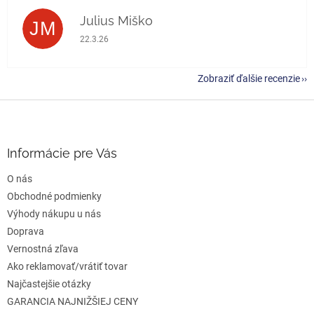
Julius Miško
JM
Hodnotenie obchodu je 5 z 5 hviezdičiek.
22.3.26
Zobraziť ďalšie recenzie
Z
á
p
ä
Informácie pre Vás
t
O nás
i
e
Obchodné podmienky
Výhody nákupu u nás
Doprava
Vernostná zľava
Ako reklamovať/vrátiť tovar
Najčastejšie otázky
GARANCIA NAJNIŽŠIEJ CENY