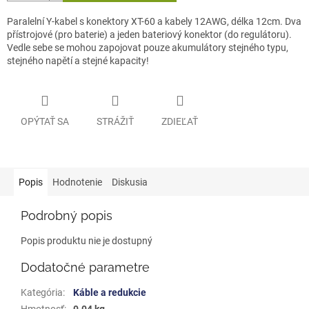
Paralelní Y-kabel s konektory XT-60 a kabely 12AWG, délka 12cm. Dva
přístrojové (pro baterie) a jeden bateriový konektor (do regulátoru).
Vedle sebe se mohou zapojovat pouze akumulátory stejného typu,
stejného napětí a stejné kapacity!
OPÝTAŤ SA
STRÁŽIŤ
ZDIEĽAŤ
Popis
Hodnotenie
Diskusia
Podrobný popis
Popis produktu nie je dostupný
Dodatočné parametre
Kategória
:
Káble a redukcie
Hmotnosť
:
0.04 kg