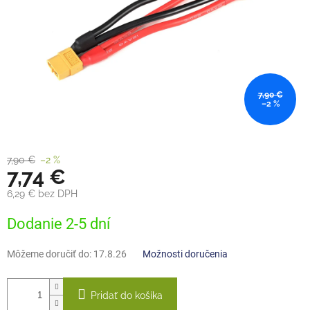
7,90 €
–2 %
7,90 €
–2 %
7,74 €
6,29 € bez DPH
Jednotková
Dodanie 2-5 dní
cena:
Môžeme doručiť do:
17.8.26
Možnosti doručenia
Pridať do košíka