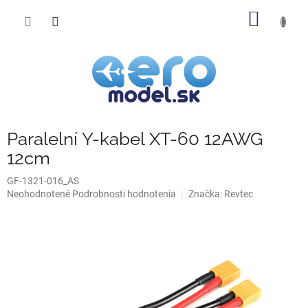
Prejsť
NÁKU
na
obsah
KOŠÍK
Paralelní Y-kabel XT-60 12AWG
12cm
GF-1321-016_AS
Priemerné
Neohodnotené
Podrobnosti hodnotenia
Značka:
Revtec
hodnotenie
produktu
je
0,0
z
5
hviezdičiek.