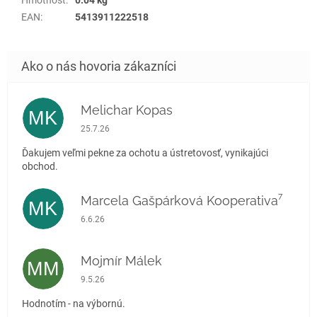
EAN
:
5413911222518
Melichar Kopas
MK
Hodnotenie obchodu je 5 z 5 hviezdičiek.
25.7.26
Ďakujem veľmi pekne za ochotu a ústretovosť, vynikajúci
obchod.
Marcela Gašpárková Kooperativa⁷
MK
Hodnotenie obchodu je 5 z 5 hviezdičiek.
6.6.26
Mojmír Málek
MM
Hodnotenie obchodu je 5 z 5 hviezdičiek.
9.5.26
Hodnotím - na výbornú.