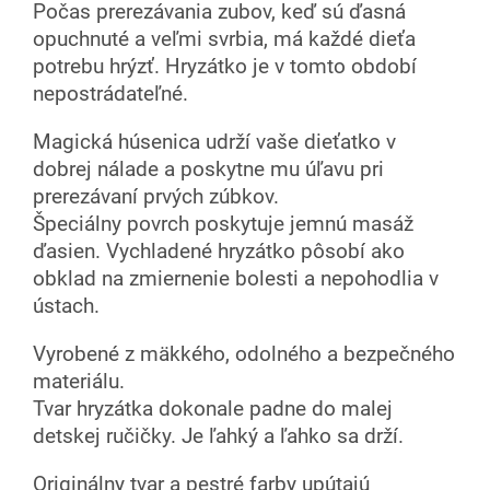
Počas prerezávania zubov, keď sú ďasná
opuchnuté a veľmi svrbia, má každé dieťa
potrebu hrýzť. Hryzátko je v tomto období
nepostrádateľné.
Magická húsenica udrží vaše dieťatko v
dobrej nálade a poskytne mu úľavu pri
prerezávaní prvých zúbkov.
Špeciálny povrch poskytuje jemnú masáž
ďasien. Vychladené hryzátko pôsobí ako
obklad na zmiernenie bolesti a nepohodlia v
ústach.
Vyrobené z mäkkého, odolného a bezpečného
materiálu.
Tvar hryzátka dokonale padne do malej
detskej ručičky. Je ľahký a ľahko sa drží.
Originálny tvar a pestré farby upútajú