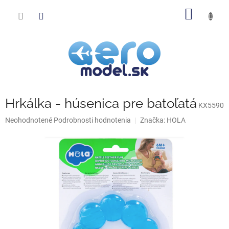
Prejsť
NÁKU
na
obsah
KOŠÍK
Hrkálka - húsenica pre batoľatá
KX5590
Priemerné
Neohodnotené
Podrobnosti hodnotenia
Značka:
HOLA
hodnotenie
produktu
je
0,0
z
5
hviezdičiek.