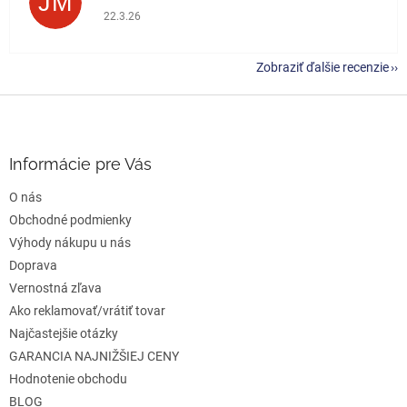
JM
Hodnotenie obchodu je 5 z 5 hviezdičiek.
22.3.26
Zobraziť ďalšie recenzie
Z
á
p
ä
Informácie pre Vás
t
O nás
i
e
Obchodné podmienky
Výhody nákupu u nás
Doprava
Vernostná zľava
Ako reklamovať/vrátiť tovar
Najčastejšie otázky
GARANCIA NAJNIŽŠIEJ CENY
Hodnotenie obchodu
BLOG