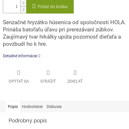
Pridať do košíka
Senzačné hryzátko húsenica od spoločnosti HOLA.
Prináša batoľaťu úľavu pri prerezávaní zúbkov.
Zaujímavý tvar hrkálky upúta pozornosť dieťaťa a
povzbudí ho k hre.
Detailné informácie
OPÝTAŤ SA
STRÁŽIŤ
ZDIEĽAŤ
Popis
Hodnotenie
Diskusia
Podrobný popis