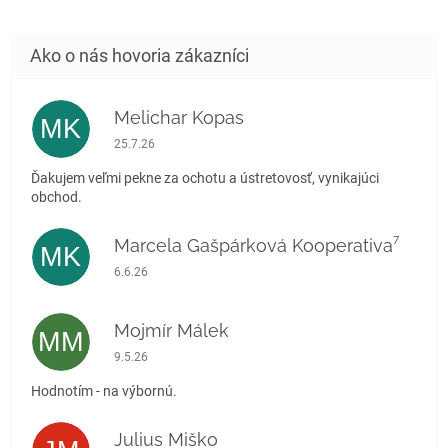
Melichar Kopas
MK
Hodnotenie obchodu je 5 z 5 hviezdičiek.
25.7.26
Ďakujem veľmi pekne za ochotu a ústretovosť, vynikajúci
obchod.
Marcela Gašpárková Kooperativa⁷
MK
Hodnotenie obchodu je 5 z 5 hviezdičiek.
6.6.26
Mojmír Málek
MM
Hodnotenie obchodu je 5 z 5 hviezdičiek.
9.5.26
Hodnotím - na výbornú.
Julius Miško