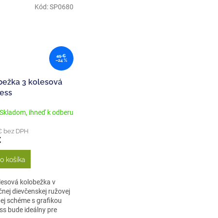
Kód:
SP0680
45 €
–24 %
bežka 3 kolesová
cess
Skladom, ihneď k odberu
€ bez DPH
€
o košíka
lesová kolobežka v
nej dievčenskej ružovej
ej schéme s grafikou
ss bude ideálny pre