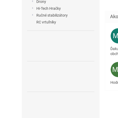
každú.
Drony
Hi-Tech Hračky
Ručné stabilizátory
RC vrtuľníky
Ďaku
obc
Hodn