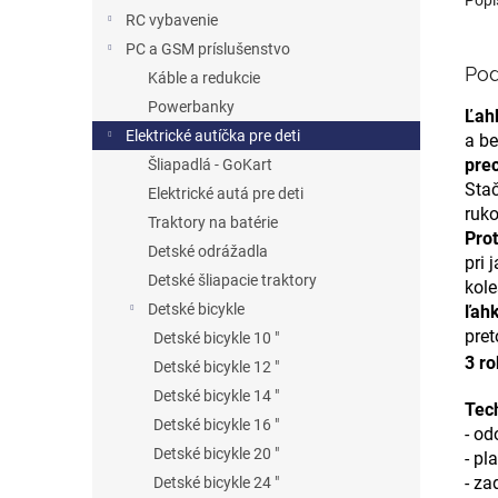
RC vybavenie
PC a GSM príslušenstvo
Pod
Káble a redukcie
Powerbanky
Ľah
Elektrické autíčka pre deti
a b
pre
Šliapadlá - GoKart
Stač
Elektrické autá pre deti
ruko
Traktory na batérie
Pro
Detské odrážadla
pri 
Detské šliapacie traktory
kole
Detské bicykle
ľah
pret
Detské bicykle 10 "
3 ro
Detské bicykle 12 "
Detské bicykle 14 "
Tec
Detské bicykle 16 "
- od
Detské bicykle 20 "
- pl
- za
Detské bicykle 24 "