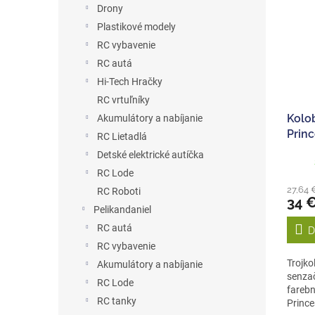
Drony
Plastikové modely
RC vybavenie
RC autá
Hi-Tech Hračky
RC vrtuľníky
Kolo
Akumulátory a nabíjanie
Prin
RC Lietadlá
Detské elektrické autíčka
RC Lode
27,64 
RC Roboti
34 
Pelikandaniel
RC autá
D
RC vybavenie
Trojko
Akumulátory a nabíjanie
senzač
RC Lode
farebn
RC tanky
Prince