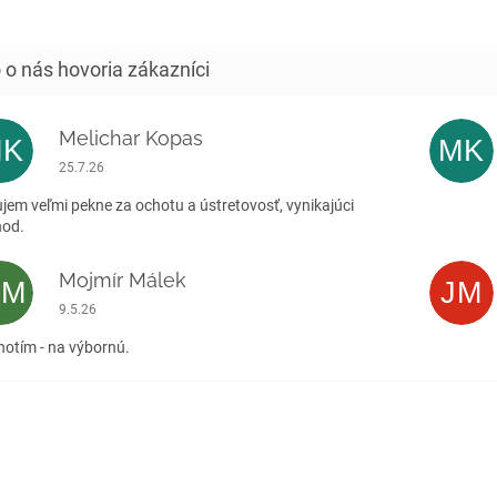
..
Melichar Kopas
MK
MK
Hodnotenie obchodu je 5 z 5 hviezdičiek.
25.7.26
jem veľmi pekne za ochotu a ústretovosť, vynikajúci
hod.
Mojmír Málek
MM
JM
Hodnotenie obchodu je 5 z 5 hviezdičiek.
9.5.26
otím - na výbornú.