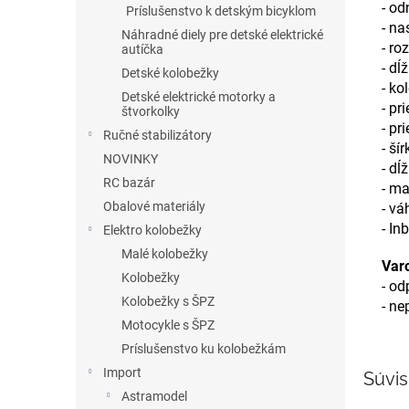
- od
Príslušenstvo k detským bicyklom
- na
Náhradné diely pre detské elektrické
- ro
autíčka
- dĺ
Detské kolobežky
- ko
Detské elektrické motorky a
- pr
štvorkolky
- pr
Ručné stabilizátory
- ší
NOVINKY
- dĺ
RC bazár
- m
Obalové materiály
- vá
- In
Elektro kolobežky
Malé kolobežky
Var
Kolobežky
- od
Kolobežky s ŠPZ
- ne
Motocykle s ŠPZ
Príslušenstvo ku kolobežkám
Import
Súvis
Astramodel