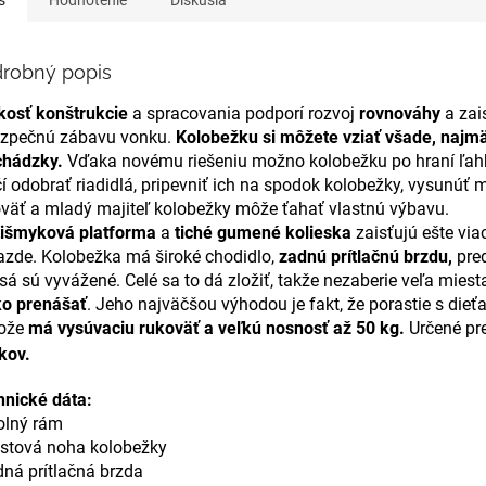
robný popis
kosť konštrukcie
a spracovania podporí rozvoj
rovnováhy
a zais
ezpečnú zábavu vonku.
Kolobežku si môžete vziať všade, najmä
chádzky.
Vďaka novému riešeniu možno kolobežku po hraní ľa
í odobrať riadidlá, pripevniť ich na spodok kolobežky, vysunúť 
väť a mladý majiteľ kolobežky môže ťahať vlastnú výbavu.
tišmyková platforma
a
tiché gumené kolieska
zaisťujú ešte via
jazde.
Kolobežka má široké chodidlo,
zadnú prítlačnú brzdu,
pre
sá sú vyvážené.
Celé sa to dá zložiť, takže nezaberie veľa miest
ko prenášať
.
Jeho najväčšou výhodou je fakt, že porastie s dieť
ože
má vysúvaciu rukoväť a veľkú nosnosť až 50 kg.
Určené pre
kov.
hnické dáta:
olný rám
astová noha kolobežky
dná prítlačná brzda