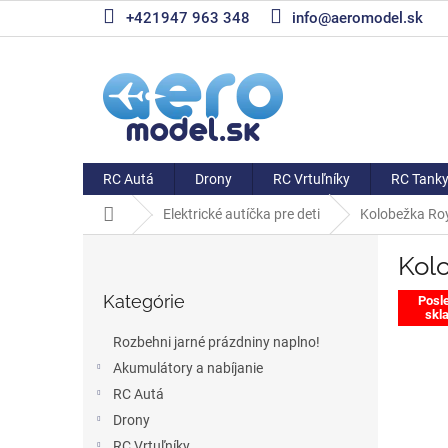
Prejsť
+421947 963 348
info@aeromodel.sk
na
obsah
RC Autá
Drony
RC Vrtuľníky
RC Tank
Domov
Elektrické autíčka pre deti
Kolobežka Roy
B
Kol
o
Preskočiť
č
Kategórie
kategórie
Posl
n
skla
ý
Rozbehni jarné prázdniny naplno!
p
Akumulátory a nabíjanie
a
RC Autá
n
e
Drony
l
RC Vrtuľníky