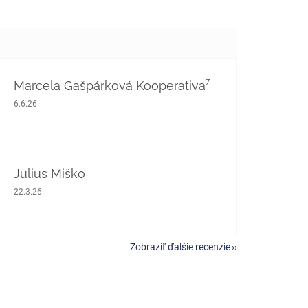
Marcela Gašpárková Kooperativa⁷
Hodnotenie obchodu je 5 z 5 hviezdičiek.
6.6.26
Julius Miško
Hodnotenie obchodu je 5 z 5 hviezdičiek.
22.3.26
Zobraziť ďalšie recenzie