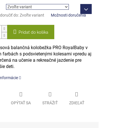
oručiť do:
Zvoľte variant
Možnosti doručenia
Pridať do košíka
esová balančná kolobežka PRO RoyalBaby v
h farbách s podsvietenými kolesami vpredu aj
rčená na učenie a rekreačné jazdenie pre
ie deti.
informácie
OPÝTAŤ SA
STRÁŽIŤ
ZDIEĽAŤ