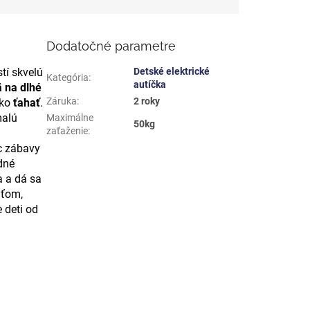
Dodatočné parametre
tí skvelú
Detské elektrické
Kategória
:
autíčka
 na dlhé
Záruka
:
2 roky
hko
ťahať
.
malú
Maximálne
50kg
zaťaženie
:
c zábavy
dné
a a dá sa
aťom,
 deti od