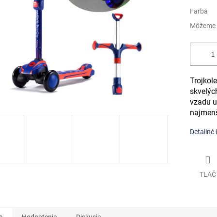
Farba
Môžeme d
Trojkol
skvelýc
vzadu u
najmenš
Detailné 
TLAČ
s
Hodnotenie
Diskusia