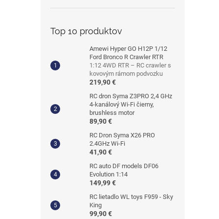
Top 10 produktov
Amewi Hyper GO H12P 1/12
Ford Bronco R Crawler RTR
1:12 4WD RTR – RC crawler s
kovovým rámom podvozku
219,90 €
RC dron Syma Z3PRO 2,4 GHz
4-kanálový Wi-Fi čierny,
brushless motor
89,90 €
RC Dron Syma X26 PRO
2.4GHz Wi-Fi
41,90 €
RC auto DF models DF06
Evolution 1:14
149,99 €
RC lietadlo WL toys F959 - Sky
King
99,90 €