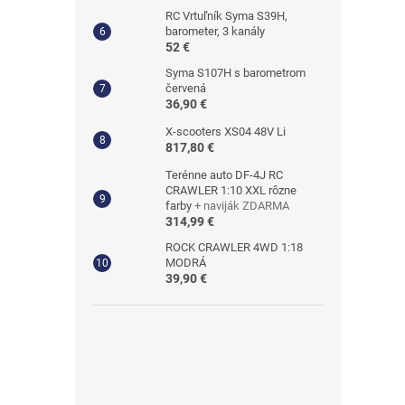
RC Vrtuľník Syma S39H,
barometer, 3 kanály
52 €
Syma S107H s barometrom
červená
36,90 €
X-scooters XS04 48V Li
817,80 €
Terénne auto DF-4J RC
CRAWLER 1:10 XXL rôzne
farby
+ naviják ZDARMA
314,99 €
ROCK CRAWLER 4WD 1:18
MODRÁ
39,90 €