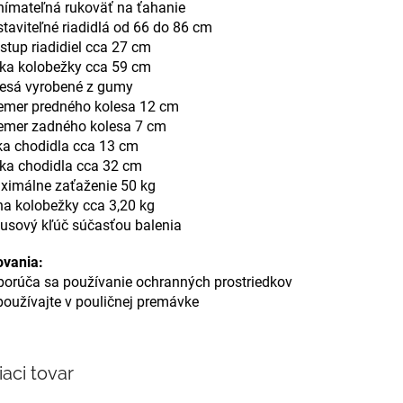
nímateľná rukoväť na ťahanie
staviteľné riadidlá od 66 do 86 cm
zstup riadidiel cca 27 cm
žka kolobežky cca 59 cm
lesá vyrobené z gumy
iemer predného kolesa 12 cm
iemer zadného kolesa 7 cm
rka chodidla cca 13 cm
žka chodidla cca 32 cm
aximálne zaťaženie 50 kg
ha kolobežky cca 3,20 kg
busový kľúč súčasťou balenia
ovania:
porúča sa používanie ochranných prostriedkov
používajte v pouličnej premávke
iaci tovar