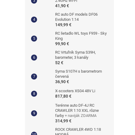
2.4GHz Wi-Fi
41,90 €
RC auto DF models DF06
Evolution 1:14
149,99 €
RC lietadlo WL toys F959 - Sky
King
99,90 €
RC Vrtuľník Syma S39H,
barometer, 3 kanály
52 €
Syma S107H s barometrom
červená
36,90 €
X-scooters XS04 48V Li
817,80 €
Terénne auto DF-4J RC
CRAWLER 1:10 XXL rôzne
farby
+ naviják ZDARMA
314,99 €
ROCK CRAWLER 4WD 1:18
MODRÁ