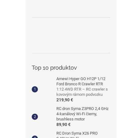
Top 10 produktov
Amewi Hyper GO H12P 1/12
Ford Bronco R Crawler RTR
1:12 4WD RTR – RC crawler s
kovovým rámom podvozku
219,90 €
RC dron Syma Z3PRO 2,4 GHz
4-kanálový Wi-Fi čierny,
brushless motor
89,90 €
RC Dron Syma X26 PRO