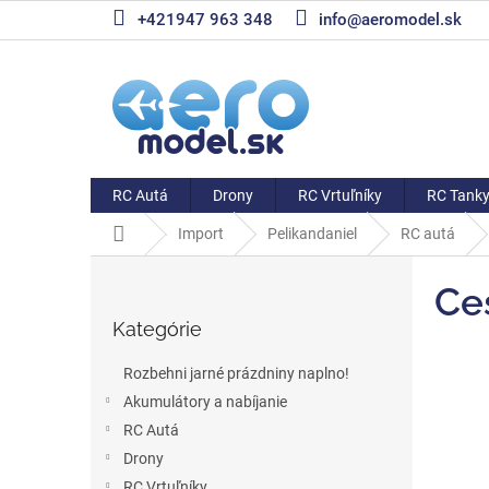
Prejsť
+421947 963 348
info@aeromodel.sk
na
obsah
RC Autá
Drony
RC Vrtuľníky
RC Tank
Domov
Import
Pelikandaniel
RC autá
B
o
Ce
Preskočiť
č
Kategórie
kategórie
n
ý
Rozbehni jarné prázdniny naplno!
p
Akumulátory a nabíjanie
a
RC Autá
n
e
Drony
l
RC Vrtuľníky