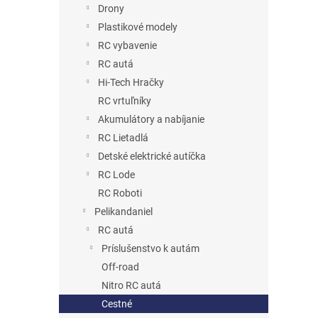
Drony
Plastikové modely
RC vybavenie
RC autá
Hi-Tech Hračky
RC vrtuľníky
Akumulátory a nabíjanie
RC Lietadlá
Detské elektrické autíčka
RC Lode
RC Roboti
Pelikandaniel
RC autá
Príslušenstvo k autám
Off-road
Nitro RC autá
Cestné