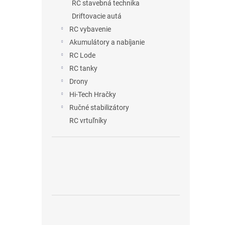
RC stavebná technika
Driftovacie autá
RC vybavenie
Akumulátory a nabíjanie
RC Lode
RC tanky
Drony
Hi-Tech Hračky
Ručné stabilizátory
RC vrtuľníky