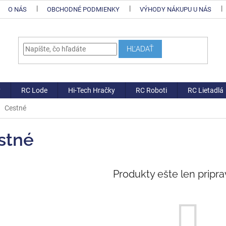
O NÁS
OBCHODNÉ PODMIENKY
VÝHODY NÁKUPU U NÁS
HĽADAŤ
y
RC Lode
Hi-Tech Hračky
RC Roboti
RC Lietadlá
Cestné
stné
Produkty ešte len pripr