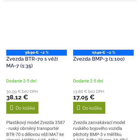
20 dílků,...
38,90 €
–2 %
17,40 €
–2 %
Zvezda BTR-70 s věží
Zvezda BMP-3 (1:100)
MA-7 (1:35)
Dodanie 2-5 dní
Dodanie 2-5 dní
30,99 € bez DPH
13,86 € bez DPH
38,12 €
17,05 €
Do košíka
Do košíka
Plastikový model Zvezda 3587
Zvezda zacvakávací model
- ruský obrněný transportér
ruského bojového vozidla
BTR-70 s dělovou věží MA7 ke
pěchoty BMP-3 v měřítku