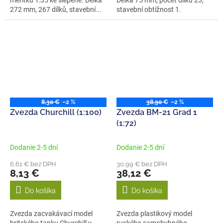
měřítku 1:35 ke slepené. Délka
Délka 75 mm, počet dílků 23,
272 mm, 267 dílků, stavební...
stavební obtížnost 1.
8,30 €
–2 %
38,90 €
–2 %
Zvezda Churchill (1:100)
Zvezda BM-21 Grad 1
(1:72)
Dodanie 2-5 dní
Dodanie 2-5 dní
6,61 € bez DPH
30,99 € bez DPH
8,13 €
38,12 €
Do košíka
Do košíka
Zvezda zacvakávací model
Zvezda plastikový model
britského tanku Churchill v
ruského samohybného