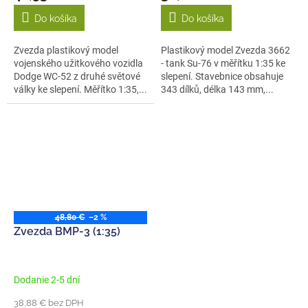
Do košíka
Do košíka
Zvezda plastikový model
Plastikový model Zvezda 3662
vojenského užitkového vozidla
- tank Su-76 v měřítku 1:35 ke
Dodge WC-52 z druhé světové
slepení. Stavebnice obsahuje
války ke slepení. Měřítko 1:35,...
343 dílků, délka 143 mm,...
48,80 €
–2 %
Zvezda BMP-3 (1:35)
Dodanie 2-5 dní
38,88 € bez DPH