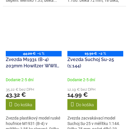
slepení. Měřítko 1:35, délka...
1:100. Délka 72 mm, 18 dílků,
stavební...
44,20 €
–1 %
15,30 €
–2 %
Zvezda M1931 (B-4)
Zvezda Suchoj Su-25
203mm Howitzer WWII
(1:144)
(1:35)
Dodanie 2-5 dní
Dodanie 2-5 dní
35,22 € bez DPH
12,19 € bez DPH
43,32 €
14,99 €
Do košíka
Do košíka
Zvezda plastikový model ruské
Zvezda zacvakávací model
houfnice M1931 (B-4) v
Suchoj Su-25 v měřítku 1:144.