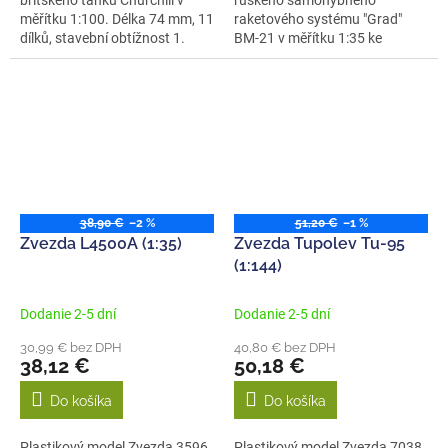
měřítku 1:100. Délka 74 mm, 11
raketového systému "Grad"
dílků, stavební obtížnost 1.
BM-21 v měřítku 1:35 ke
slepení. Stavebnice...
38,90 €
–2 %
51,20 €
–1 %
Zvezda L4500A (1:35)
Zvezda Tupolev Tu-95
(1:144)
Dodanie 2-5 dní
Dodanie 2-5 dní
30,99 € bez DPH
40,80 € bez DPH
38,12 €
50,18 €
Do košíka
Do košíka
Plastikový model Zvezda 3596
Plastikový model Zvezda 7038