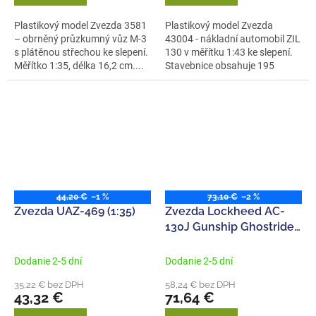
Plastikový model Zvezda 3581
Plastikový model Zvezda
– obrněný průzkumný vůz M-3
43004 - nákladní automobil ZIL
s plátěnou střechou ke slepení.
130 v měřítku 1:43 ke slepení.
Měřítko 1:35, délka 16,2 cm....
Stavebnice obsahuje 195
dílků,...
44,20 €
–1 %
73,10 €
–2 %
Zvezda UAZ-469 (1:35)
Zvezda Lockheed AC-
130J Gunship Ghostrider
(1:72)
Dodanie 2-5 dní
Dodanie 2-5 dní
35,22 € bez DPH
58,24 € bez DPH
43,32 €
71,64 €