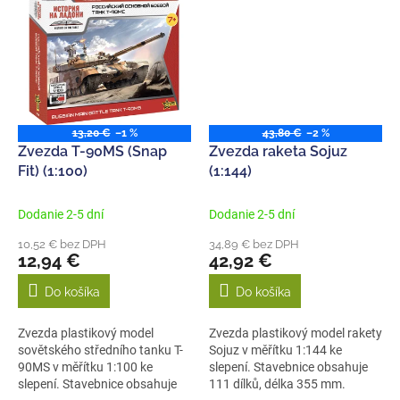
13,20 €
–1 %
43,80 €
–2 %
Zvezda T-90MS (Snap
Zvezda raketa Sojuz
Fit) (1:100)
(1:144)
Dodanie 2-5 dní
Dodanie 2-5 dní
10,52 € bez DPH
34,89 € bez DPH
12,94 €
42,92 €
Do košíka
Do košíka
Zvezda plastikový model
Zvezda plastikový model rakety
sovětského středního tanku T-
Sojuz v měřítku 1:144 ke
90MS v měřítku 1:100 ke
slepení. Stavebnice obsahuje
slepení. Stavebnice obsahuje
111 dílků, délka 355 mm.