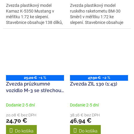
Zvezda plastikový model
Zvezda plastikový model
Kamaz K-5350 Mustang v
ruského raketometu BM-30
měřítku 1:72 ke slepení.
Směrč v měřítku 1:72 ke
Stavebnice obsahuje 138 dílků,
slepení. Stavebnice obsahuje
délka 110 mm.
335 dílků,...
25,20 €
–1 %
47,90 €
–2 %
Zvezda průzkumné
Zvezda ZIL 130 (1:43)
vozidlo M-3 se střechou
(1:35)
Dodanie 2-5 dní
Dodanie 2-5 dní
20,08 € bez DPH
38,16 € bez DPH
24,70 €
46,94 €
Do košíka
Do košíka