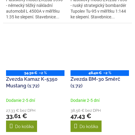
- německý těžký nákladní
- ruský strategický bombardér
automobil L 4500A v měřítku
Tupolev Tu-95 v měřítku 1:144
1:35 ke slepení. Stavebnice...
ke slepení. Stavebnice...
34,30 €
–2 %
48,40 €
–2 %
Zvezda Kamaz K-5350
Zvezda BM-30 Směrč
Mustang (1:72)
(1:72)
Dodanie 2-5 dní
Dodanie 2-5 dní
27,33 € bez DPH
38,56 € bez DPH
33,61 €
47,43 €
Do košíka
Do košíka