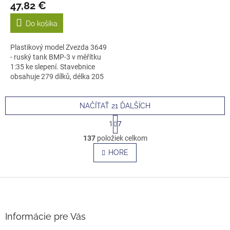
47,82 €
Do košíka
Plastikový model Zvezda 3649
- ruský tank BMP-3 v měřítku
1:35 ke slepení. Stavebnice
obsahuje 279 dílků, délka 205
mm.
NAČÍTAŤ 21 ĎALŠÍCH
S
1
7
t
O
r
137
položiek celkom
v
á
l
HORE
n
á
k
o
d
v
Z
a
a
c
á
n
i
p
i
e
ä
e
Informácie pre Vás
p
t