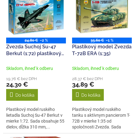
p
e
i
p
s
r
p
o
r
d
o
u
24,80 €
–2 %
35,60 €
–1 %
d
k
Zvezda Suchoj Su-47
Plastikový model Zvezda
u
t
Berkut (1:72) plastikový
T-72B ERA (1:35)
k
o
model
t
v
Skladom, ihneď k odberu
Skladom, ihneď k odberu
o
19,76 € bez DPH
28,37 € bez DPH
v
24,30 €
34,89 €
Do košíka
Do košíka
Plastikový model ruského
Plastikový model ruského
lietadla Suchoj Su-47 Berkut v
tanku s aktívnym pancierom T-
mierke 1:72. Sada obsahuje 55
72B v mierke 1:35 od
dielov, dĺžka 310 mm,...
spoločnosti Zvezda. Sada
obsahuje 304...