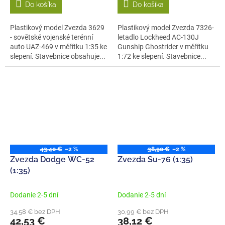
Do košíka
Do košíka
Plastikový model Zvezda 3629
Plastikový model Zvezda 7326-
- sovětské vojenské terénní
letadlo Lockheed AC-130J
auto UAZ-469 v měřítku 1:35 ke
Gunship Ghostrider v měřítku
slepení. Stavebnice obsahuje...
1:72 ke slepení. Stavebnice...
43,40 €
–2 %
38,90 €
–2 %
Zvezda Dodge WC-52
Zvezda Su-76 (1:35)
(1:35)
Dodanie 2-5 dní
Dodanie 2-5 dní
34,58 € bez DPH
30,99 € bez DPH
42,53 €
38,12 €