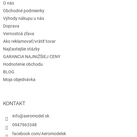
r
O nás
i
v
e
Obchodné podmienky
k
y
Výhody nákupu u nás
v
Doprava
ý
Vernostná zľava
p
i
Ako reklamovať/vrátiť tovar
s
Najčastejšie otázky
u
GARANCIA NAJNIŽŠIEJ CENY
Hodnotenie obchodu
BLOG
Moja objednávka
KONTAKT
info@aeromodel.sk
0947963348
facebook.com/Aeromodelsk