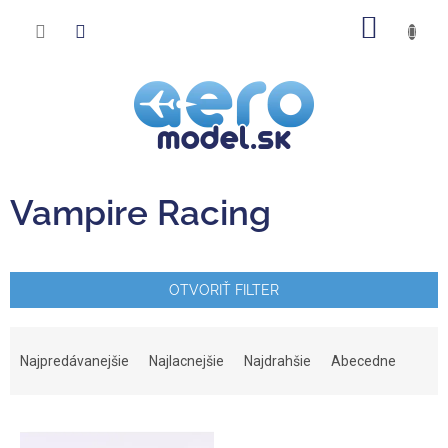
Prejsť
NÁKU
na
obsah
KOŠÍK
Vampire Racing
OTVORIŤ FILTER
R
a
Najpredávanejšie
Najlacnejšie
Najdrahšie
Abecedne
d
e
V
n
ý
i