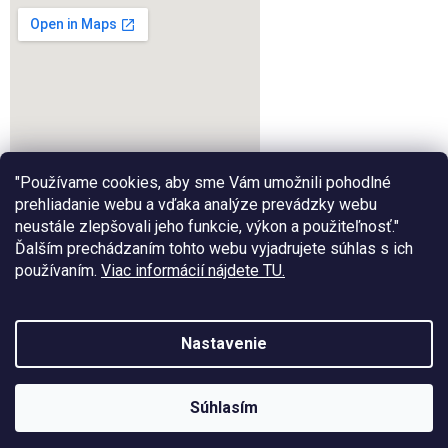
"Používame cookies, aby sme Vám umožnili pohodlné
prehliadanie webu a vďaka analýze prevádzky webu
neustále zlepšovali jeho funkcie, výkon a použiteľnosť."
Ďalším prechádzaním tohto webu vyjadrujete súhlas s ich
google-map-generator.com
používaním.
Viac informácií nájdete TU.
Nastavenie
Vytvoril Shoptet
Súhlasím
Copyright 2026
Aeromodel.sk
. Všetky práva vyhradené.
Tešíme sa na Vašu návštevu :)