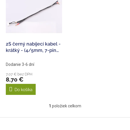
p
e
i
p
s
r
p
o
r
d
o
u
d
k
2S černý nabíjecí kabel -
u
t
krátký - (4/5mm, 7-pin
k
o
PQ)
t
v
Dodanie 3-6 dní
o
7,07 € bez DPH
v
8,70 €
Do košíka
1
položiek celkom
O
v
l
Z
á
á