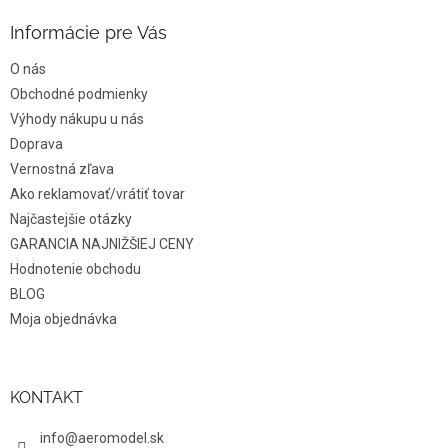
d
p
a
ä
Informácie pre Vás
c
t
i
O nás
i
e
e
Obchodné podmienky
p
r
Výhody nákupu u nás
v
Doprava
k
Vernostná zľava
y
v
Ako reklamovať/vrátiť tovar
ý
Najčastejšie otázky
p
GARANCIA NAJNIŽŠIEJ CENY
i
s
Hodnotenie obchodu
u
BLOG
Moja objednávka
KONTAKT
info@aeromodel.sk