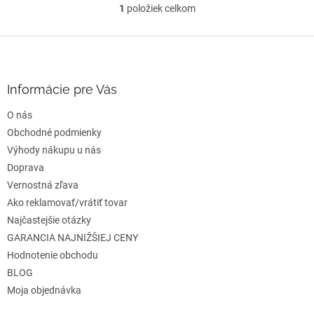
1
položiek celkom
O
v
l
Z
á
á
d
p
a
ä
Informácie pre Vás
c
t
i
O nás
i
e
e
Obchodné podmienky
p
r
Výhody nákupu u nás
v
Doprava
k
Vernostná zľava
y
v
Ako reklamovať/vrátiť tovar
ý
Najčastejšie otázky
p
GARANCIA NAJNIŽŠIEJ CENY
i
s
Hodnotenie obchodu
u
BLOG
Moja objednávka