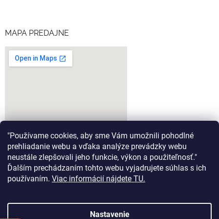
MAPA PREDAJNE
"Používame cookies, aby sme Vám umožnili pohodlné
prehliadanie webu a vďaka analýze prevádzky webu
neustále zlepšovali jeho funkcie, výkon a použiteľnosť."
Ďalším prechádzaním tohto webu vyjadrujete súhlas s ich
google-map-generator.com
používaním.
Viac informácií nájdete TU.
Nastavenie
Vytvoril Shoptet