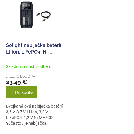
p
e
i
p
s
r
p
o
r
d
o
u
d
k
Solight nabíjačka baterií
u
t
Li-Ion, LiFePO4, Ni-
k
o
MH/CD, AA, AAA, 18650,
t
v
2000mA, 2 kanály, LCD
Skladom, ihneď k odberu
o
19,10 € bez DPH
v
23,49 €
Do košíka
Dvojkanálová nabíjačka batérií:
3,6 V, 3,7 V Li-Ion, 3,2 V
LiFePO4, 1,2 V Ni-MH/CD
Súčasťou je nabíjačka,
nabíjací...