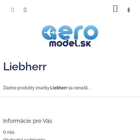
Prejsť
NÁKU
na
obsah
KOŠÍK
Liebherr
Žiadne produkty značky
Liebherr
sa nenašli...
Z
á
p
ä
Informácie pre Vás
t
O nás
i