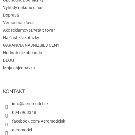
e
Obchodné podmienky
Výhody nákupu u nás
Doprava
Vernostná zľava
Ako reklamovať/vrátiť tovar
Najčastejšie otázky
GARANCIA NAJNIŽŠIEJ CENY
Hodnotenie obchodu
BLOG
Moja objednávka
KONTAKT
info@aeromodel.sk
0947963348
facebook.com/Aeromodelsk
aeromodel