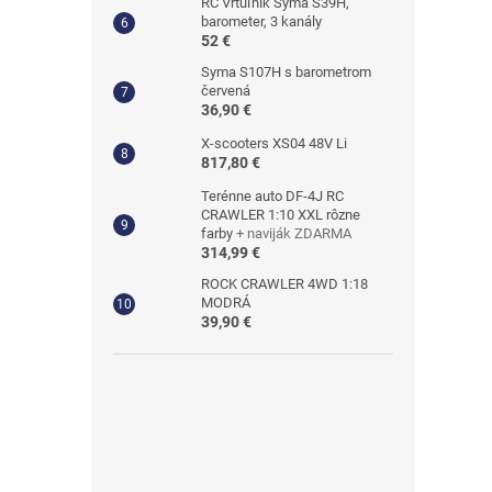
RC Vrtuľník Syma S39H,
barometer, 3 kanály
52 €
Syma S107H s barometrom
červená
36,90 €
X-scooters XS04 48V Li
817,80 €
Terénne auto DF-4J RC
CRAWLER 1:10 XXL rôzne
farby
+ naviják ZDARMA
314,99 €
ROCK CRAWLER 4WD 1:18
MODRÁ
39,90 €