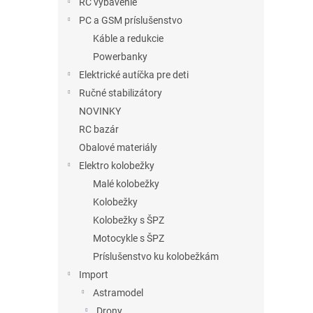
RC vybavenie
PC a GSM príslušenstvo
Káble a redukcie
Powerbanky
Elektrické autíčka pre deti
Ručné stabilizátory
NOVINKY
RC bazár
Obalové materiály
Elektro kolobežky
Malé kolobežky
Kolobežky
Kolobežky s ŠPZ
Motocykle s ŠPZ
Príslušenstvo ku kolobežkám
Import
Astramodel
Drony