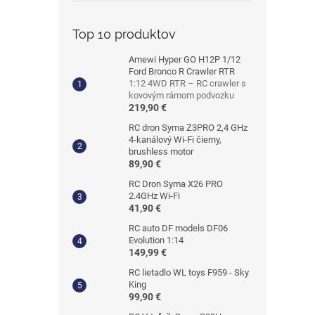
Top 10 produktov
Amewi Hyper GO H12P 1/12
Ford Bronco R Crawler RTR
1:12 4WD RTR – RC crawler s
kovovým rámom podvozku
219,90 €
RC dron Syma Z3PRO 2,4 GHz
4-kanálový Wi-Fi čierny,
brushless motor
89,90 €
RC Dron Syma X26 PRO
2.4GHz Wi-Fi
41,90 €
RC auto DF models DF06
Evolution 1:14
149,99 €
RC lietadlo WL toys F959 - Sky
King
99,90 €