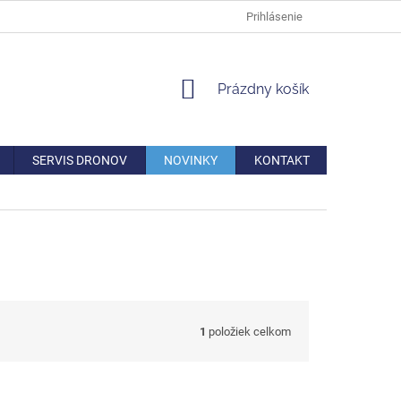
DOPRAVA
VERNOSTNÁ ZĽAVA
AKO REKLAMOVAŤ/VRÁTIŤ TO
Prihlásenie
NÁKUPNÝ
Prázdny košík
KOŠÍK
SERVIS DRONOV
NOVINKY
KONTAKT
1
položiek celkom