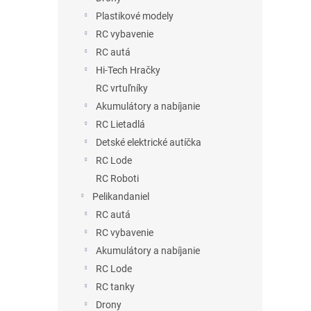
Plastikové modely
RC vybavenie
RC autá
Hi-Tech Hračky
RC vrtuľníky
Akumulátory a nabíjanie
RC Lietadlá
Detské elektrické autíčka
RC Lode
RC Roboti
Pelikandaniel
RC autá
RC vybavenie
Akumulátory a nabíjanie
RC Lode
RC tanky
Drony