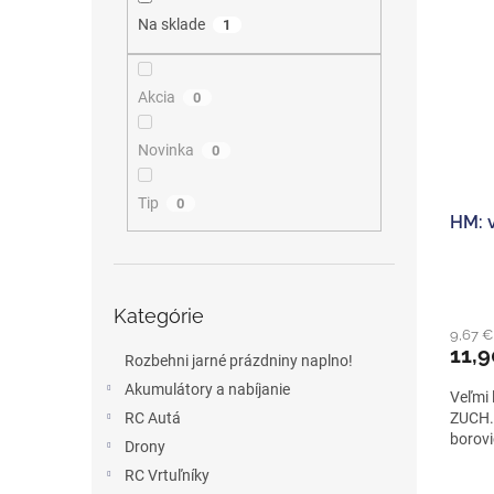
ý
i
Na sklade
1
p
e
i
p
s
r
Akcia
0
p
o
r
d
o
Novinka
u
0
d
k
u
t
Tip
0
HM: 
k
o
t
v
o
Preskočiť
v
Kategórie
kategórie
9,67 
11,9
Rozbehni jarné prázdniny naplno!
Akumulátory a nabíjanie
Veľmi 
RC Autá
ZUCH. 
borovi
Drony
RC Vrtuľníky