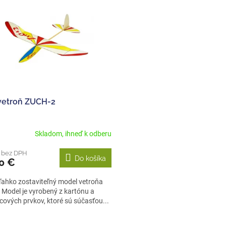
vetroň ZUCH-2
Skladom, ihneď k odberu
€ bez DPH
Do košíka
0 €
ľahko zostaviteľný model vetroňa
Model je vyrobený z kartónu a
cových prvkov, ktoré sú súčasťou...
O