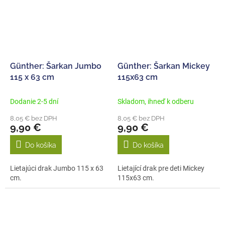
Günther: Šarkan Jumbo
Günther: Šarkan Mickey
115 x 63 cm
115x63 cm
Dodanie 2-5 dní
Skladom, ihneď k odberu
8,05 € bez DPH
8,05 € bez DPH
9,90 €
9,90 €
Do košíka
Do košíka
Lietajúci drak Jumbo 115 x 63
Lietající drak pre deti Mickey
cm.
115x63 cm.