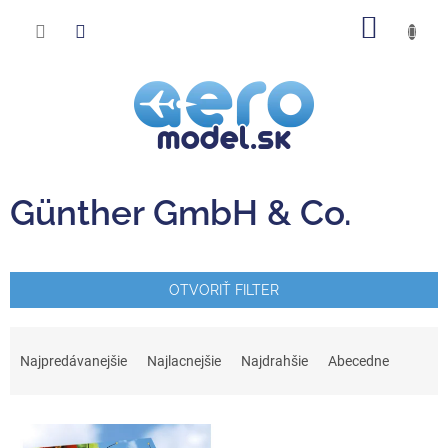
Prejsť
NÁKU
na
obsah
KOŠÍK
Günther GmbH & Co.
OTVORIŤ FILTER
R
a
Najpredávanejšie
Najlacnejšie
Najdrahšie
Abecedne
d
e
V
n
ý
i