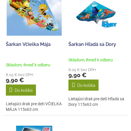
p
e
i
p
s
r
p
o
r
d
o
u
d
k
Šarkan Včielka Mája
Šarkan Hľadá sa Dory
u
t
k
o
Skladom, ihneď k odberu
Priemerné
t
v
Skladom, ihneď k odberu
hodnotenie
o
8,05 € bez DPH
produktu
9,90 €
8,05 € bez DPH
v
je
9,90 €
5,0
Do košíka
z
Do košíka
5
Lietajúci drak pre deti Hľadá sa
hviezdičiek.
Lietajúci drak pre deti VČIELKA
Dory 115x63 cm
MÁJA 115x63 cm