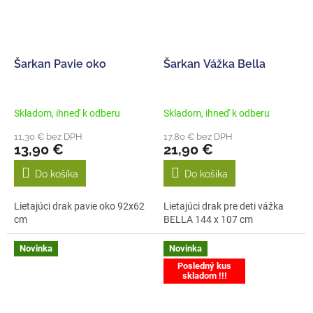
Šarkan Pavie oko
Šarkan Vážka Bella
Skladom, ihneď k odberu
Skladom, ihneď k odberu
11,30 € bez DPH
17,80 € bez DPH
13,90 €
21,90 €
Do košíka
Do košíka
Lietajúci drak pavie oko 92x62
Lietajúci drak pre deti vážka
cm
BELLA 144 x 107 cm
Novinka
Novinka
Posledný kus
skladom !!!