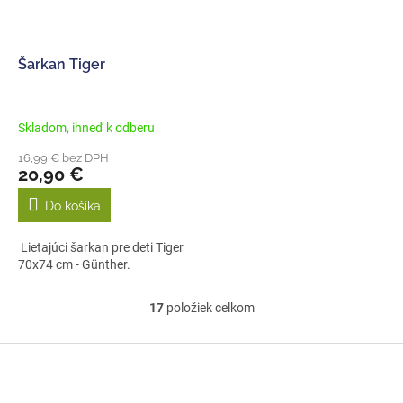
Šarkan Tiger
Skladom, ihneď k odberu
16,99 € bez DPH
20,90 €
Do košíka
Lietajúci šarkan pre deti Tiger
70x74 cm - Günther.
17
položiek celkom
O
v
l
Z
á
á
d
p
a