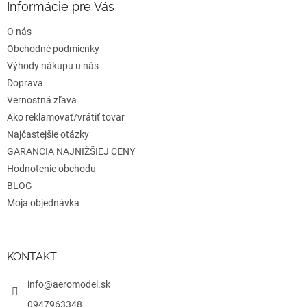
ä
Informácie pre Vás
c
t
i
O nás
i
e
e
Obchodné podmienky
p
r
Výhody nákupu u nás
v
Doprava
k
Vernostná zľava
y
v
Ako reklamovať/vrátiť tovar
ý
Najčastejšie otázky
p
GARANCIA NAJNIŽŠIEJ CENY
i
s
Hodnotenie obchodu
u
BLOG
Moja objednávka
KONTAKT
info@aeromodel.sk
0947963348