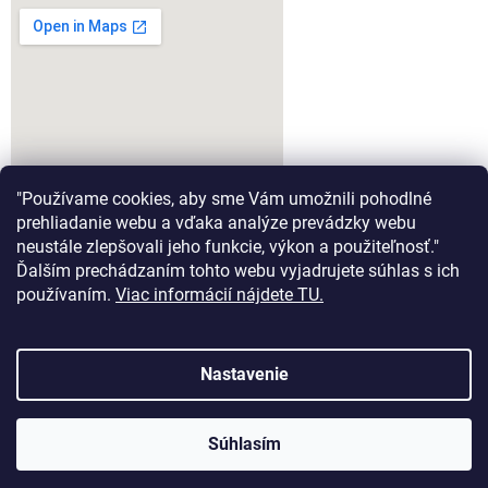
"Používame cookies, aby sme Vám umožnili pohodlné
prehliadanie webu a vďaka analýze prevádzky webu
neustále zlepšovali jeho funkcie, výkon a použiteľnosť."
Ďalším prechádzaním tohto webu vyjadrujete súhlas s ich
google-map-generator.com
používaním.
Viac informácií nájdete TU.
Nastavenie
Vytvoril Shoptet
Súhlasím
Copyright 2026
Aeromodel.sk
. Všetky práva vyhradené.
Tešíme sa na Vašu návštevu :)