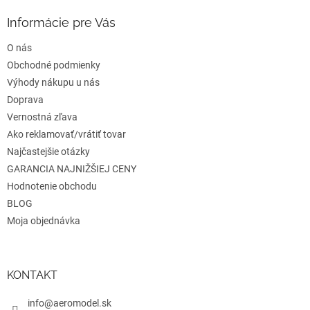
d
p
a
ä
Informácie pre Vás
c
t
i
O nás
i
e
e
Obchodné podmienky
p
r
Výhody nákupu u nás
v
Doprava
k
Vernostná zľava
y
v
Ako reklamovať/vrátiť tovar
ý
Najčastejšie otázky
p
GARANCIA NAJNIŽŠIEJ CENY
i
s
Hodnotenie obchodu
u
BLOG
Moja objednávka
KONTAKT
info@aeromodel.sk