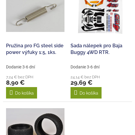
p
e
i
p
s
r
p
o
r
d
o
u
d
k
Pružina pro FG steel side
Sada nálepek pro Baja
u
t
power výfuky 1:5, 1ks.
Buggy 4WD RTR.
k
o
t
v
Dodanie 3-6 dní
Dodanie 3-6 dní
o
7,24 € bez DPH
24,14 € bez DPH
v
8,90 €
29,69 €
Do košíka
Do košíka