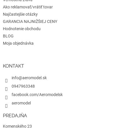
p
i
Ako reklamovať/vrátiť tovar
s
Najčastejšie otázky
u
GARANCIA NAJNIŽŠIEJ CENY
Hodnotenie obchodu
BLOG
Moja objednávka
KONTAKT
info@aeromodel.sk
0947963348
facebook.com/Aeromodelsk
aeromodel
PREDAJŇA
Komenského 23