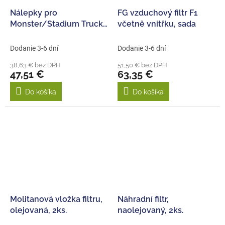
Nálepky pro
FG vzduchový filtr F1
Monster/Stadium Truck
včetně vnitřku, sada
4WD, sada
Dodanie 3-6 dní
Dodanie 3-6 dní
38,63 € bez DPH
51,50 € bez DPH
47,51 €
63,35 €
Do košíka
Do košíka
Molitanová vložka filtru,
Náhradní filtr,
olejovaná, 2ks.
naolejovaný, 2ks.