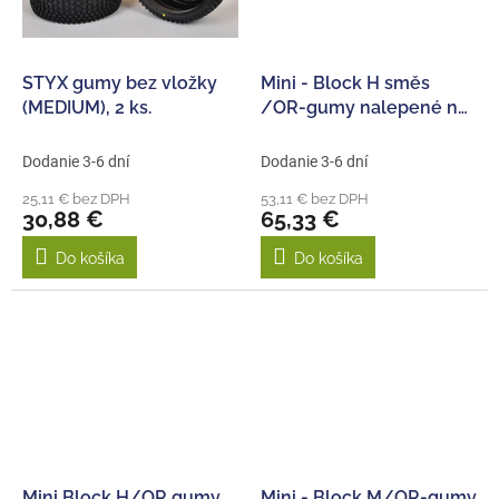
STYX gumy bez vložky
Mini - Block H směs
(MEDIUM), 2 ks.
/OR-gumy nalepené na
bílých diskách, 2ks.
Dodanie 3-6 dní
Dodanie 3-6 dní
25,11 € bez DPH
53,11 € bez DPH
30,88 €
65,33 €
Do košíka
Do košíka
Mini Block H/OR gumy
Mini - Block M/OR-gumy