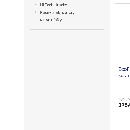
Hi-Tech Hračky
Ručné stabilizátory
RC vrtuľníky
EcoF
solá
256,7
315,