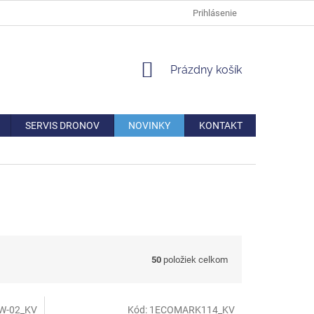
DOPRAVA
VERNOSTNÁ ZĽAVA
AKO REKLAMOVAŤ/VRÁTIŤ TO
Prihlásenie
NÁKUPNÝ
Prázdny košík
KOŠÍK
SERVIS DRONOV
NOVINKY
KONTAKT
50
položiek celkom
W-02_KV
Kód:
1ECOMARK114_KV