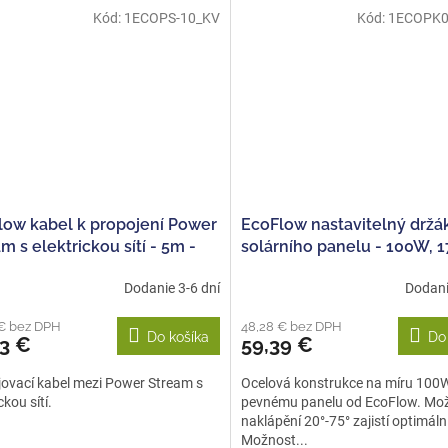
Kód:
1ECOPS-10_KV
Kód:
1ECOPK0
low kabel k propojení Power
EcoFlow nastavitelný držá
m s elektrickou sítí - 5m -
solárního panelu - 100W, 
erze
Dodanie 3-6 dní
Dodani
 € bez DPH
48,28 € bez DPH
Do košíka
Do
63 €
59,39 €
ovací kabel mezi Power Stream s
Ocelová konstrukce na míru 100
ckou sítí.
pevnému panelu od EcoFlow. Mo
naklápění 20°-75° zajistí optimální
Možnost...