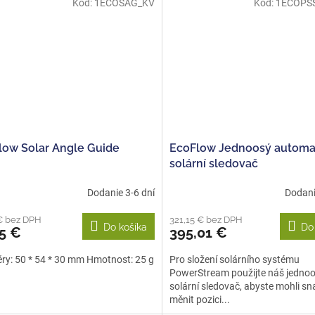
Kód:
1ECOSAG_KV
Kód:
1ECOPS
low Solar Angle Guide
EcoFlow Jednoosý automa
solární sledovač
Dodanie 3-6 dní
Dodani
€ bez DPH
321,15 € bez DPH
Do košíka
Do
5 €
395,01 €
y: 50 * 54 * 30 mm Hmotnost: 25 g
Pro složení solárního systému
PowerStream použijte náš jedno
solární sledovač, abyste mohli s
měnit pozici...