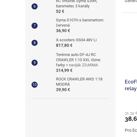
Gener
RC Vrtuľník Syma S39H,
barometer, 3 kanály
52 €
Syma S107H s barometrom
červená
36,90 €
X-scooters XS04 48V Li
817,80 €
Terénne auto DF-4J RC
CRAWLER 1:10 XXL rôzne
farby
+ naviják ZDARMA
314,99 €
ROCK CRAWLER 4WD 1:18
EcoF
MODRÁ
rela
39,90 €
31,39 
38,
Pro E