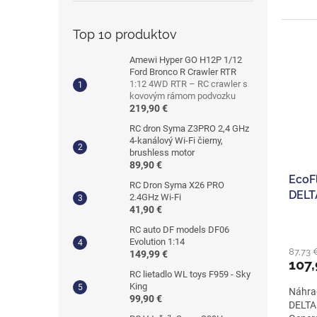
Top 10 produktov
Amewi Hyper GO H12P 1/12
Ford Bronco R Crawler RTR
1:12 4WD RTR – RC crawler s
kovovým rámom podvozku
219,90 €
RC dron Syma Z3PRO 2,4 GHz
4-kanálový Wi-Fi čierny,
brushless motor
89,90 €
EcoFl
RC Dron Syma X26 PRO
DELT
2.4GHz Wi-Fi
41,90 €
RC auto DF models DF06
Evolution 1:14
87,73 
149,99 €
107,
RC lietadlo WL toys F959 - Sky
King
Náhrad
99,90 €
DELTA 