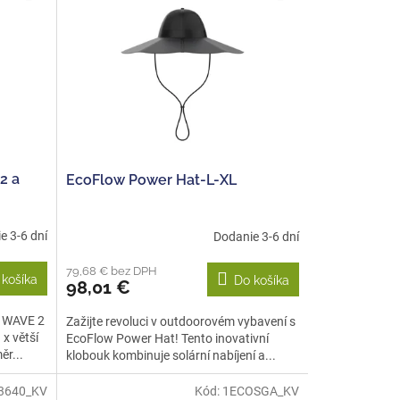
2 a
EcoFlow Power Hat-L-XL
e 3-6 dní
Dodanie 3-6 dní
79,68 € bez DPH
 košíka
Do košíka
98,01 €
w WAVE 2
Zažijte revoluci v outdoorovém vybavení s
 x větší
EcoFlow Power Hat! Tento inovativní
ěr...
klobouk kombinuje solární nabíjení a...
3640_KV
Kód:
1ECOSGA_KV