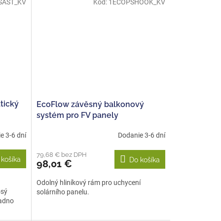
SAST_KV
Kód:
1ECOPSHOOK_KV
tický
EcoFlow závěsný balkonový
systém pro FV panely
e 3-6 dní
Dodanie 3-6 dní
79,68 € bez DPH
 košíka
Do košíka
98,01 €
Odolný hliníkový rám pro uchycení
osý
solárního panelu.
nadno