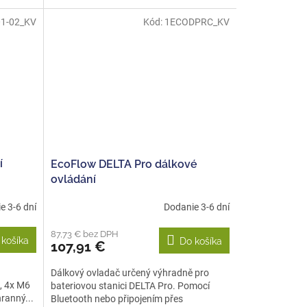
1-02_KV
Kód:
1ECODPRC_KV
í
EcoFlow DELTA Pro dálkové
ovládání
e 3-6 dní
Dodanie 3-6 dní
87,73 € bez DPH
 košíka
Do košíka
107,91 €
Dálkový ovladač určený výhradně pro
, 4x M6
bateriovou stanici DELTA Pro. Pomocí
ranný...
Bluetooth nebo připojením přes