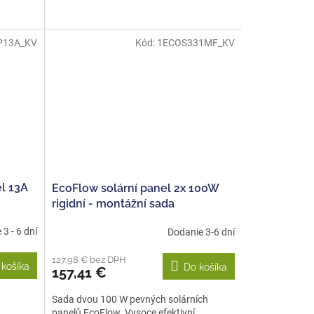
P13A_KV
Kód:
1ECOS331MF_KV
l 13A
EcoFlow solární panel 2x 100W
rigidní - montážní sada
3 - 6 dní
Dodanie 3-6 dní
127,98 € bez DPH
 košíka
Do košíka
157,41 €
Sada dvou 100 W pevných solárních
panelů EcoFlow. Vysoce efektivní