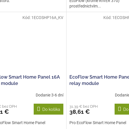
átoru.
EcoFlow (kromě RIVER 370)
prostřednictvím...
Kód:
1ECOSHP16A_KV
Kód:
1ECOSH
low Smart Home Panel 16A
EcoFlow Smart Home Pane
y module
relay module
Dodanie 3-6 dní
Dodanie 
€ bez DPH
31,39 € bez DPH
Do košíka
Do
61 €
38,61 €
coFlow Smart Home Panel
Pro EcoFlow Smart Home Panel