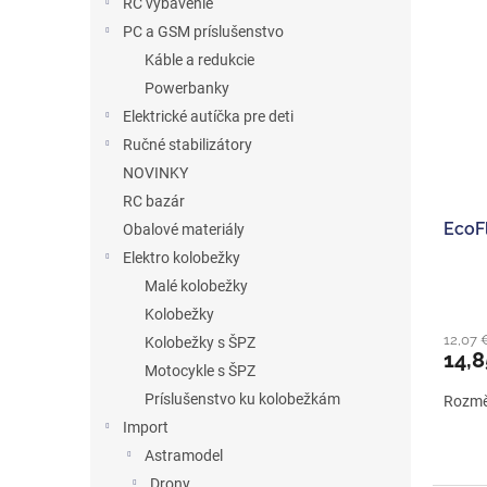
RC vybavenie
PC a GSM príslušenstvo
Káble a redukcie
Powerbanky
Elektrické autíčka pre deti
Ručné stabilizátory
NOVINKY
RC bazár
EcoF
Obalové materiály
Elektro kolobežky
Malé kolobežky
Kolobežky
12,07 
Kolobežky s ŠPZ
14,8
Motocykle s ŠPZ
Príslušenstvo ku kolobežkám
Rozměr
Import
Astramodel
Drony