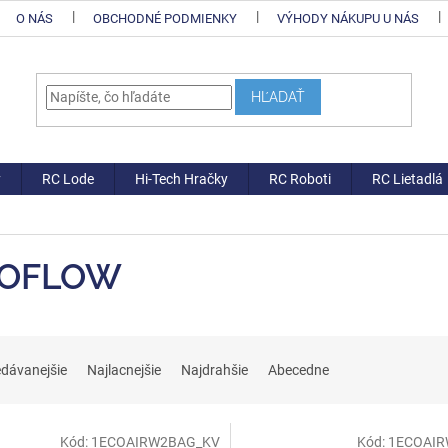
O NÁS
OBCHODNÉ PODMIENKY
VÝHODY NÁKUPU U NÁS
HĽADAŤ
y
RC Lode
Hi-Tech Hračky
RC Roboti
RC Lietadlá
OFLOW
edávanejšie
Najlacnejšie
Najdrahšie
Abecedne
Kód:
1ECOAIRW2BAG_KV
Kód:
1ECOAIR