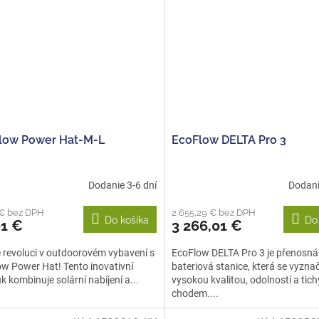
low Power Hat-M-L
EcoFlow DELTA Pro 3
Dodanie 3-6 dní
Dodani
 € bez DPH
2 655,29 € bez DPH
Do košíka
Do
01 €
3 266,01 €
e revoluci v outdoorovém vybavení s
EcoFlow DELTA Pro 3 je přenosná
w Power Hat! Tento inovativní
bateriová stanice, která se vyzna
k kombinuje solární nabíjení a...
vysokou kvalitou, odolností a tic
chodem....