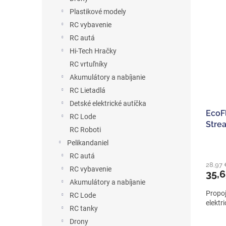
Plastikové modely
RC vybavenie
RC autá
Hi-Tech Hračky
RC vrtuľníky
Akumulátory a nabíjanie
RC Lietadlá
Detské elektrické autíčka
EcoF
RC Lode
Strea
RC Roboti
EU v
Pelikandaniel
RC autá
28,97
RC vybavenie
35,
Akumulátory a nabíjanie
Propoj
RC Lode
elektri
RC tanky
Drony