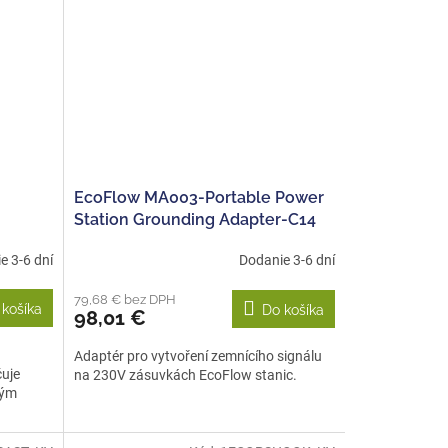
EcoFlow MA003-Portable Power
Station Grounding Adapter-C14
e 3-6 dní
Dodanie 3-6 dní
79,68 € bez DPH
 košíka
Do košíka
98,01 €
Adaptér pro vytvoření zemnícího signálu
čuje
na 230V zásuvkách EcoFlow stanic.
hým