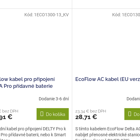
Kód:
1ECO1300-13_KV
Kód:
1ECO130
ow kabel pro připojení
EcoFlow AC kabel (EU verz
A Pro přídavné baterie
Dodanie 3-6 dní
Dodani
€ bez DPH
23,34 € bez DPH
Do košíka
Do
91 €
28,71 €
ní kabel pro připojení DELTY Pro k
S tímto kabelem EcoFlow Delta A
Pro přídavné baterii, nebo k Smart
nabíjet přenosné elektrické stanic