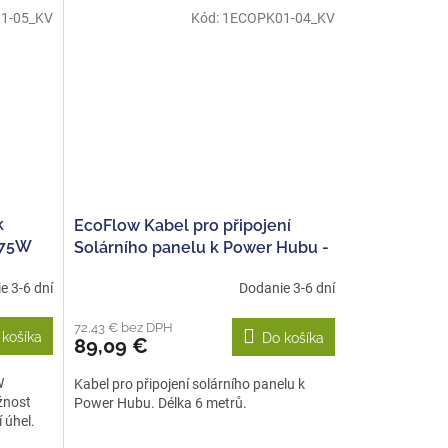
1-05_KV
Kód:
1ECOPK01-04_KV
k
EcoFlow Kabel pro připojení
175W
Solárního panelu k Power Hubu -
6m
e 3-6 dní
Dodanie 3-6 dní
72,43 € bez DPH
 košíka
Do košíka
89,09 €
W
Kabel pro připojení solárního panelu k
žnost
Power Hubu. Délka 6 metrů.
 úhel.