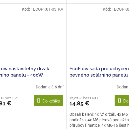
Kód:
1ECOPK01-03_KV
Kód:
1ECOPK0
low nastavitelný držák
EcoFlow sada pro uchycen
rního panelu - 400W
pevného solárního panelu
Dodanie 3-6 dní
Dodani
6 € bez DPH
12,07 € bez DPH
Do košíka
Do
81 €
14,85 €
Obsah balení: 4x "Z" držák, 4x M6
podložka, 4x M6 pérová podložka
přírubová matice, 4x M6-16 šestih