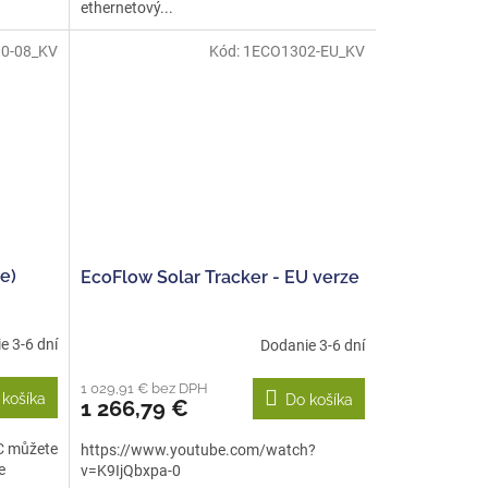
ethernetový...
0-08_KV
Kód:
1ECO1302-EU_KV
e)
EcoFlow Solar Tracker - EU verze
e 3-6 dní
Dodanie 3-6 dní
1 029,91 € bez DPH
 košíka
Do košíka
1 266,79 €
C můžete
https://www.youtube.com/watch?
e
v=K9IjQbxpa-0