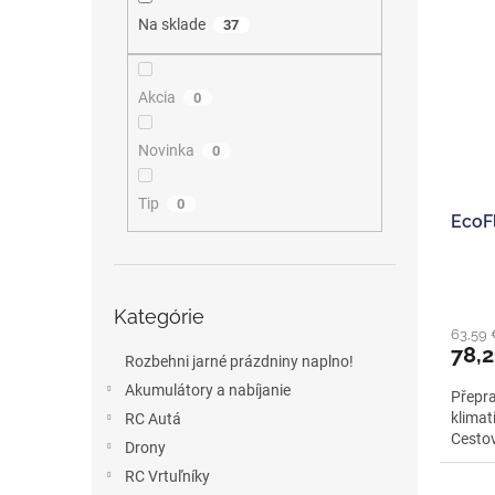
ý
i
Na sklade
37
p
e
i
p
s
r
Akcia
0
p
o
r
d
o
Novinka
u
0
d
k
u
t
Tip
0
EcoF
k
o
t
v
o
Preskočiť
v
Kategórie
kategórie
63,59
78,2
Rozbehni jarné prázdniny naplno!
Akumulátory a nabíjanie
Přepr
klimat
RC Autá
Cestov
Drony
RC Vrtuľníky