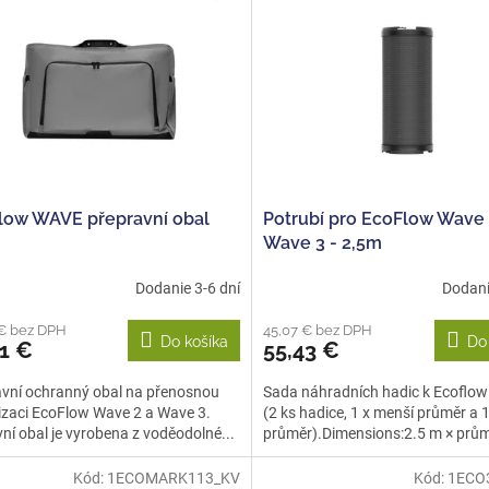
low WAVE přepravní obal
Potrubí pro EcoFlow Wave 
Wave 3 - 2,5m
Dodanie 3-6 dní
Dodani
 € bez DPH
45,07 € bez DPH
Do košíka
Do
1 €
55,43 €
avní ochranný obal na přenosnou
Sada náhradních hadic k Ecoflo
izaci EcoFlow Wave 2 a Wave 3.
(2 ks hadice, 1 x menší průměr a 1
ní obal je vyrobena z voděodolné...
průměr).Dimensions:2.5 m × prům
Kód:
1ECOMARK113_KV
Kód:
1ECO