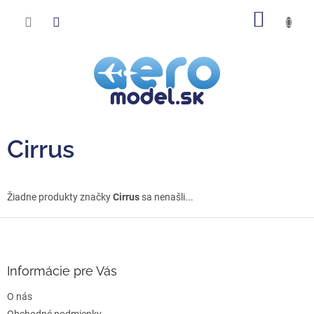
Prejsť
NÁKU
na
obsah
KOŠÍK
Cirrus
Žiadne produkty značky
Cirrus
sa nenašli...
Z
á
p
ä
Informácie pre Vás
t
O nás
i