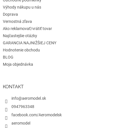
e
Obchodné podmienky
Výhody nákupu u nás
Doprava
Vernostná zľava
Ako reklamovať/vrátiť tovar
Najčastejšie otázky
GARANCIA NAJNIŽŠIEJ CENY
Hodnotenie obchodu
BLOG
Moja objednávka
KONTAKT
info@aeromodel.sk
0947963348
facebook.com/Aeromodelsk
aeromodel