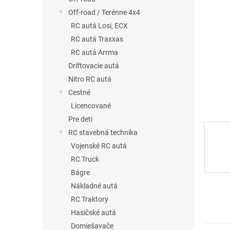
Off-road / Terénne 4x4
RC autá Losi, ECX
RC autá Traxxas
RC autá Arrma
Driftovacie autá
Nitro RC autá
Cestné
Licencované
Pre deti
RC stavebná technika
Vojenské RC autá
RC Truck
Bágre
Nákladné autá
RC Traktory
Hasičské autá
Domiešavače