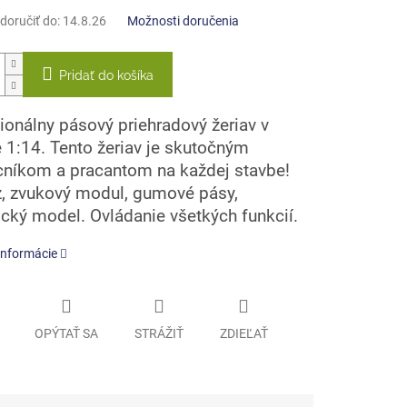
oručiť do:
14.8.26
Možnosti doručenia
Pridať do košíka
ionálny pásový priehradový žeriav v
 1:14. Tento žeriav je skutočným
íkom a pracantom na každej stavbe!
, zvukový modul, gumové pásy,
tický model. Ovládanie všetkých funkcií.
informácie
OPÝTAŤ SA
STRÁŽIŤ
ZDIEĽAŤ