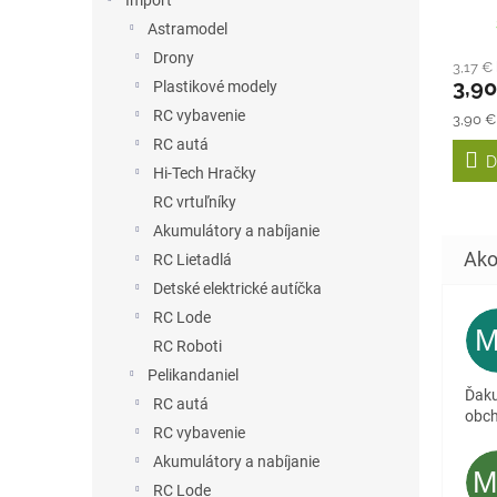
Import
4ks)
Astramodel
Drony
3,17 €
3,9
Plastikové modely
RC vybavenie
Jedno
3,90 €
cena:
RC autá
D
Hi-Tech Hračky
RC vrtuľníky
Akumulátory a nabíjanie
RC Lietadlá
Detské elektrické autíčka
RC Lode
RC Roboti
Pelikandaniel
Ďaku
RC autá
obc
RC vybavenie
Akumulátory a nabíjanie
RC Lode