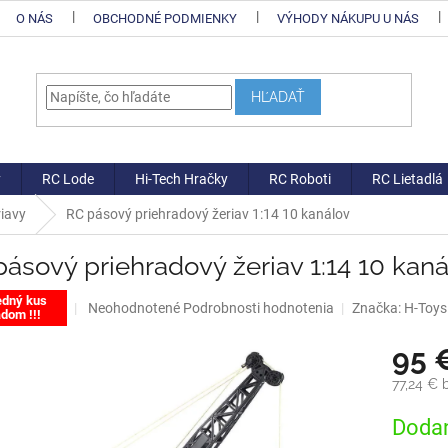
O NÁS
OBCHODNÉ PODMIENKY
VÝHODY NÁKUPU U NÁS
HĽADAŤ
y
RC Lode
Hi-Tech Hračky
RC Roboti
RC Lietadlá
riavy
RC pásový priehradový žeriav 1:14 10 kanálov
ásový priehradový žeriav 1:14 10 kan
edný kus
Priemerné
Neohodnotené
Podrobnosti hodnotenia
Značka:
H-Toys
dom !!!
hodnotenie
produktu
95 
je
0,0
77,24 €
z
Jednotk
5
Dodan
cena:
hviezdičiek.