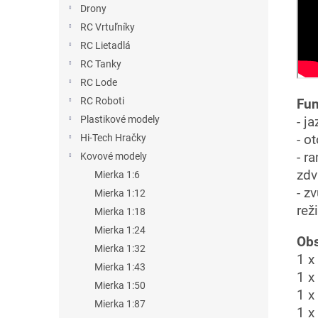
Drony
RC Vrtuľníky
RC Lietadlá
RC Tanky
RC Lode
RC Roboti
Fun
Plastikové modely
- j
- o
Hi-Tech Hračky
- r
Kovové modely
zdv
Mierka 1:6
- z
Mierka 1:12
rež
Mierka 1:18
Mierka 1:24
Obs
Mierka 1:32
1 x
Mierka 1:43
1 x
Mierka 1:50
1 x
Mierka 1:87
1 x