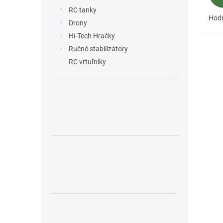
RC tanky
Hodn
Drony
Hi-Tech Hračky
Ručné stabilizátory
RC vrtuľníky