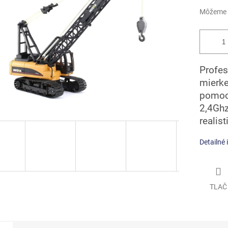
Môžeme d
Profes
mierke
pomocn
2,4Ghz
realis
Detailné 
TLAČ