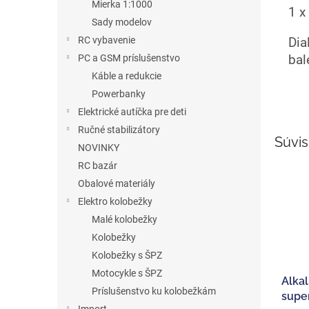
Mierka 1:1000
1 x
Sady modelov
RC vybavenie
Dia
bal
PC a GSM príslušenstvo
Káble a redukcie
Powerbanky
Elektrické autíčka pre deti
Ručné stabilizátory
Súvis
NOVINKY
RC bazár
Obalové materiály
Elektro kolobežky
Malé kolobežky
Kolobežky
Kolobežky s ŠPZ
Motocykle s ŠPZ
Alkal
Príslušenstvo ku kolobežkám
supe