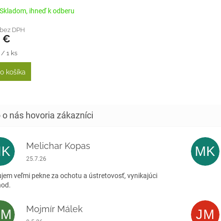
Skladom, ihneď k odberu
 bez DPH
0 €
tková
 / 1 ks
o košíka
Melichar Kopas
MK
MK
Hodnotenie obchodu je 5 z 5 hviezdičiek.
25.7.26
jem veľmi pekne za ochotu a ústretovosť, vynikajúci
hod.
Mojmír Málek
MM
JM
Hodnotenie obchodu je 5 z 5 hviezdičiek.