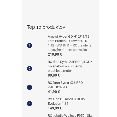
Top 10 produktov
Amewi Hyper GO H12P 1/12
Ford Bronco R Crawler RTR
1:12 4WD RTR – RC crawler s
kovovým rámom podvozku
219,90 €
RC dron Syma Z3PRO 2,4 GHz
4-kanálový Wi-Fi čierny,
brushless motor
89,90 €
RC Dron Syma X26 PRO
2.4GHz Wi-Fi
41,90 €
RC auto DF models DF06
Evolution 1:14
149,99 €
RC lietadlo WL toys F959 - Sky