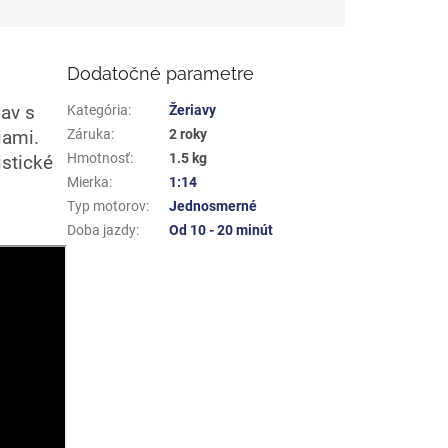
Dodatočné parametre
iav s
Kategória
:
Žeriavy
Záruka
:
2 roky
iami.
Hmotnosť
:
1.5 kg
istické
Mierka
:
1:14
Typ motorov
:
Jednosmerné
Doba jazdy
:
Od 10 - 20 minút