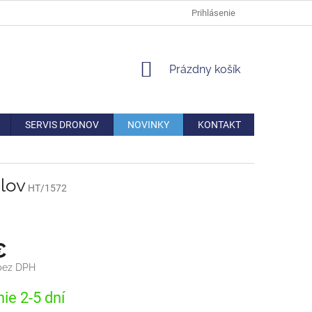
DOPRAVA
VERNOSTNÁ ZĽAVA
AKO REKLAMOVAŤ/VRÁTIŤ TO
Prihlásenie
NÁKUPNÝ
Prázdny košík
KOŠÍK
SERVIS DRONOV
NOVINKY
KONTAKT
álov
HT/1572
€
 bez DPH
ová
ie 2-5 dní