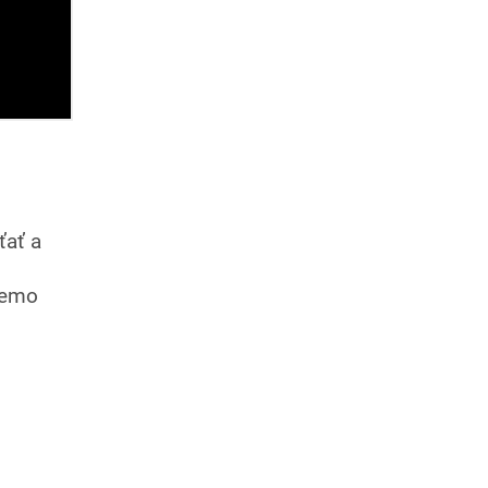
ťať a
 demo