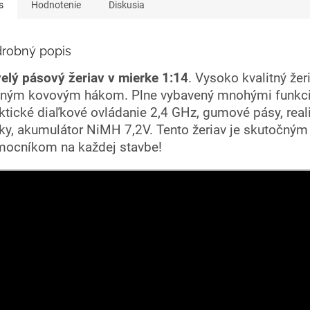
s
Hodnotenie
Diskusia
robný popis
elý pásový žeriav v mierke 1:14
. Vysoko kvalitný žer
ným kovovým hákom. Plne vybavený mnohými funkc
ktické diaľkové ovládanie 2,4 GHz, gumové pásy, real
ky, akumulátor NiMH 7,2V. Tento žeriav je skutočným
ocníkom na každej stavbe!