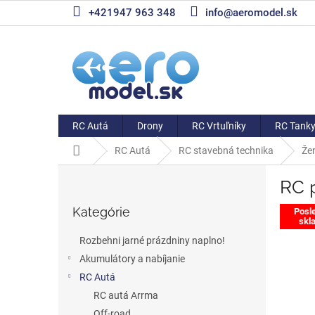
Prejsť
+421947 963 348
info@aeromodel.sk
na
obsah
RC Autá
Drony
RC Vrtuľníky
RC Tank
Domov
RC Autá
RC stavebná technika
Že
B
RC p
o
Preskočiť
č
Kategórie
kategórie
Posl
n
skla
ý
Rozbehni jarné prázdniny naplno!
p
Akumulátory a nabíjanie
a
RC Autá
n
e
RC autá Arrma
l
Off-road