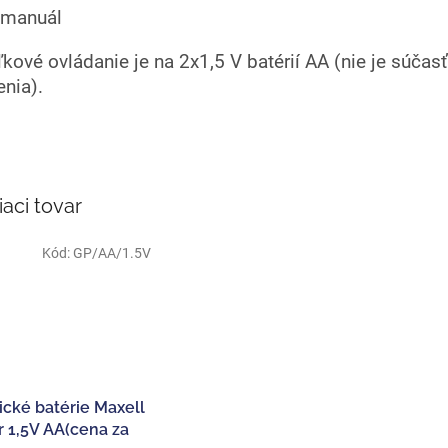
 manuál
ľkové ovládanie je na 2x1,5 V batérií AA (nie je súčas
enia).
iaci tovar
Kód:
GP/AA/1.5V
ické batérie Maxell
r 1,5V AA(cena za