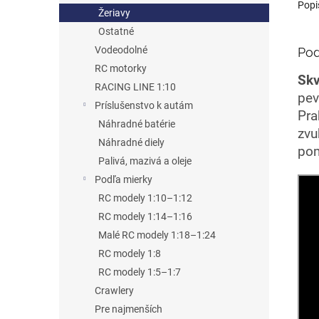
Popi
Žeriavy
Ostatné
Vodeodolné
Pod
RC motorky
Skv
RACING LINE 1:10
pev
Príslušenstvo k autám
Pra
Náhradné batérie
zvu
Náhradné diely
pom
Palivá, mazivá a oleje
Podľa mierky
RC modely 1:10–1:12
RC modely 1:14–1:16
Malé RC modely 1:18–1:24
RC modely 1:8
RC modely 1:5–1:7
Crawlery
Pre najmenších