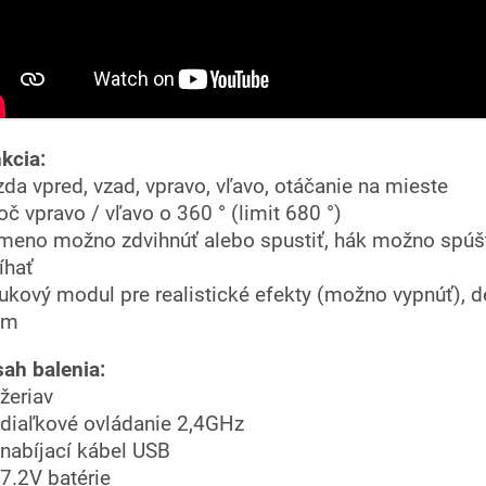
kcia:
azda vpred, vzad, vpravo, vľavo, otáčanie na mieste
toč vpravo / vľavo o 360 ° (limit 680 °)
ameno možno zdvihnúť alebo spustiť, hák možno spúš
íhať
vukový modul pre realistické efekty (možno vypnúť),
im
ah balenia:
 žeriav
 diaľkové ovládanie 2,4GHz
 nabíjací kábel USB
 7.2V batérie