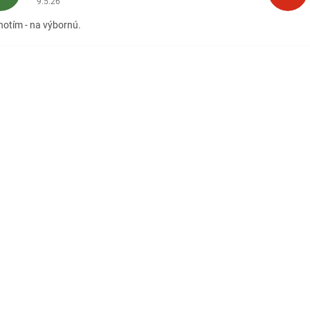
9.5.26
otím - na výbornú.