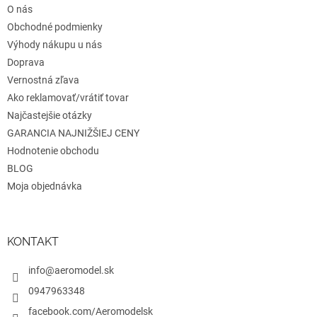
O nás
i
e
Obchodné podmienky
Výhody nákupu u nás
Doprava
Vernostná zľava
Ako reklamovať/vrátiť tovar
Najčastejšie otázky
GARANCIA NAJNIŽŠIEJ CENY
Hodnotenie obchodu
BLOG
Moja objednávka
KONTAKT
info@aeromodel.sk
0947963348
facebook.com/Aeromodelsk