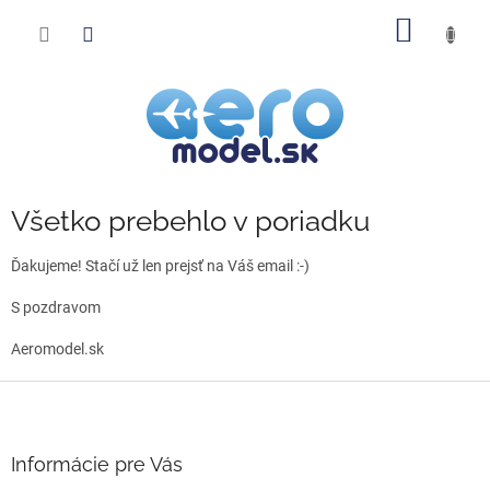
Prejsť
NÁKU
na
obsah
KOŠÍK
Všetko prebehlo v poriadku
Ďakujeme! Stačí už len prejsť na Váš email :-)
S pozdravom
Aeromodel.sk
Z
á
p
ä
Informácie pre Vás
t