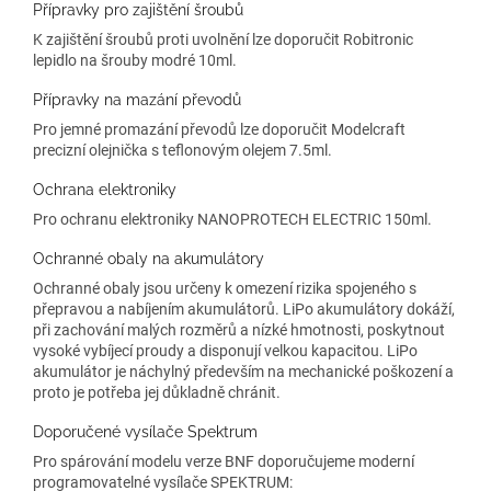
Přípravky pro zajištění šroubů
K zajištění šroubů proti uvolnění lze doporučit Robitronic
lepidlo na šrouby modré 10ml.
Přípravky na mazání převodů
Pro jemné promazání převodů lze doporučit Modelcraft
precizní olejnička s teflonovým olejem 7.5ml.
Ochrana elektroniky
Pro ochranu elektroniky NANOPROTECH ELECTRIC 150ml.
Ochranné obaly na akumulátory
Ochranné obaly jsou určeny k omezení rizika spojeného s
přepravou a nabíjením akumulátorů. LiPo akumulátory dokáží,
při zachování malých rozměrů a nízké hmotnosti, poskytnout
vysoké vybíjecí proudy a disponují velkou kapacitou. LiPo
akumulátor je náchylný především na mechanické poškození a
proto je potřeba jej důkladně chránit.
Doporučené vysílače Spektrum
Pro spárování modelu verze BNF doporučujeme moderní
programovatelné vysílače SPEKTRUM: