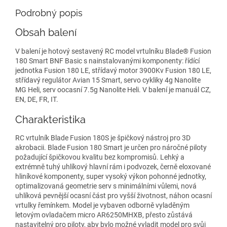
Podrobný popis
Obsah balení
V balení je hotový sestavený RC model vrtulníku Blade® Fusion
180 Smart BNF Basic s nainstalovanými komponenty: řídící
jednotka Fusion 180 LE, střídavý motor 3900Kv Fusion 180 LE,
střídavý regulátor Avian 15 Smart, servo cykliky 4g Nanolite
MG Heli, serv oocasní 7.5g Nanolite Heli. V balení je manuál CZ,
EN, DE, FR, IT.
Charakteristika
RC vrtulník Blade Fusion 180S je špičkový nástroj pro 3D
akrobacii. Blade Fusion 180 Smart je určen pro náročné piloty
požadující špičkovou kvalitu bez kompromisů. Lehký a
extrémně tuhý uhlíkový hlavní rám i podvozek, černě eloxované
hliníkové komponenty, super vysoký výkon pohonné jednotky,
optimalizovaná geometrie serv s minimálními vůlemi, nová
uhlíková pevnější ocasní část pro vyšší životnost, náhon ocasní
vrtulky řemínkem. Model je vybaven odborně vyladěným
letovým ovladačem micro AR6250MHXB, přesto zůstává
nastavitelný pro piloty, aby bylo možné vyladit model pro svůj