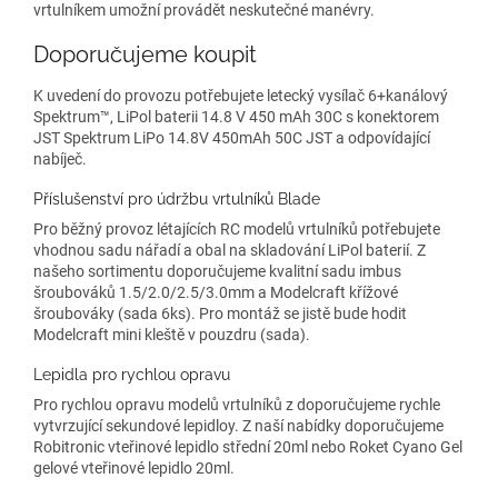
vrtulníkem umožní provádět neskutečné manévry.
Doporučujeme koupit
K uvedení do provozu potřebujete letecký vysílač 6+kanálový
Spektrum™, LiPol baterii 14.8 V 450 mAh 30C s konektorem
JST Spektrum LiPo 14.8V 450mAh 50C JST a odpovídající
nabíječ.
Příslušenství pro údržbu vrtulníků Blade
Pro běžný provoz létajících RC modelů vrtulníků potřebujete
vhodnou sadu nářadí a obal na skladování LiPol baterií. Z
našeho sortimentu doporučujeme kvalitní sadu imbus
šroubováků 1.5/2.0/2.5/3.0mm a Modelcraft křížové
šroubováky (sada 6ks). Pro montáž se jistě bude hodit
Modelcraft mini kleště v pouzdru (sada).
Lepidla pro rychlou opravu
Pro rychlou opravu modelů vrtulníků z doporučujeme rychle
vytvrzující sekundové lepidloy. Z naší nabídky doporučujeme
Robitronic vteřinové lepidlo střední 20ml nebo Roket Cyano Gel
gelové vteřinové lepidlo 20ml.