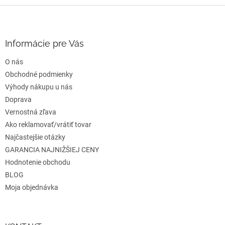
Z
á
p
ä
Informácie pre Vás
t
O nás
i
e
Obchodné podmienky
Výhody nákupu u nás
Doprava
Vernostná zľava
Ako reklamovať/vrátiť tovar
Najčastejšie otázky
GARANCIA NAJNIŽŠIEJ CENY
Hodnotenie obchodu
BLOG
Moja objednávka