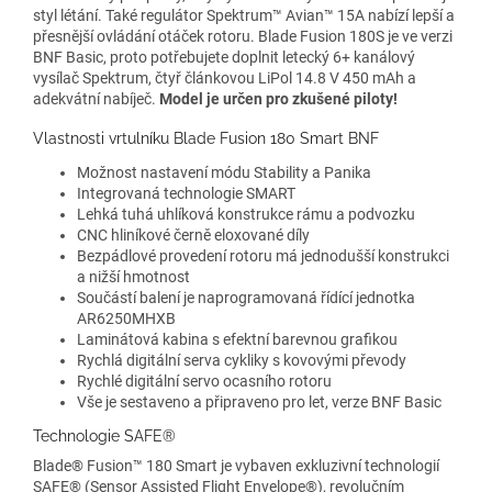
styl létání. Také regulátor Spektrum™ Avian™ 15A nabízí lepší a
přesnější ovládání otáček rotoru. Blade Fusion 180S je ve verzi
BNF Basic, proto potřebujete doplnit letecký 6+ kanálový
vysílač Spektrum, čtyř článkovou LiPol 14.8 V 450 mAh a
adekvátní nabíječ.
Model je určen pro zkušené piloty!
Vlastnosti vrtulníku Blade Fusion 180 Smart BNF
Možnost nastavení módu Stability a Panika
Integrovaná technologie SMART
Lehká tuhá uhlíková konstrukce rámu a podvozku
CNC hliníkové černě eloxované díly
Bezpádlové provedení rotoru má jednodušší konstrukci
a nižší hmotnost
Součástí balení je naprogramovaná řídící jednotka
AR6250MHXB
Laminátová kabina s efektní barevnou grafikou
Rychlá digitální serva cykliky s kovovými převody
Rychlé digitální servo ocasního rotoru
Vše je sestaveno a připraveno pro let, verze BNF Basic
Technologie SAFE®
Blade® Fusion™ 180 Smart je vybaven exkluzivní technologií
SAFE® (Sensor Assisted Flight Envelope®), revolučním