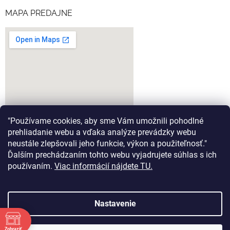
MAPA PREDAJNE
"Používame cookies, aby sme Vám umožnili pohodlné
prehliadanie webu a vďaka analýze prevádzky webu
neustále zlepšovali jeho funkcie, výkon a použiteľnosť."
Ďalším prechádzaním tohto webu vyjadrujete súhlas s ich
google-map-generator.com
používaním.
Viac informácií nájdete TU.
Nastavenie
Vytvoril Shoptet
Zobraziť