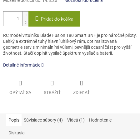
Môžeme doručiť do:
14.8.26
Možnosti doručenia
Pridať do košíka
RC model vrtulníku Blade Fusion 180 Smart BNF je pro náročné piloty.
Lehký a extrémně tuhý hlavní uhlíkový rám, optimalizovaná
geometrie serv s minimálními vůlemi, pevnější ocasní část pro vyšší
životnost. Stačí doplnit vysílač Spektrum vysílač a baterii.
Detailné informácie
OPÝTAŤ SA
STRÁŽIŤ
ZDIEĽAŤ
Popis
Súvisiace súbory (4)
Videá (1)
Hodnotenie
Diskusia