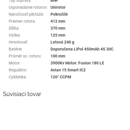
Typ súpravy
:
BNF
Usporiadanie rotorov
:
Unirotor
Náročnosť pilotáže
:
Pokročilé
Priemer rotora
:
412 mm
Dĺžka
:
370 mm
Výška
:
125 mm
Hmotnosť
:
Letová 240 g
Batérie
:
Doporučena LiPol 450mAh 4S 30C
Průměr oc. rotoru
:
100 mm
Motor
:
3900Kv Motor: Fusion 180 LE
Regulátor
:
Avian 15 Smart IC2
Cyklistika
:
120° CCPM
Súvisiaci tovar