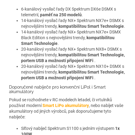
6-kanálový vysílač řady DX Spektrum DX6e DSMX s
telemetrií,
paměť na 250 modelů
.
14-kanálový vysílač řady NX+ Spektrum NX7e+ DSMX s
nejnovějšími trendy,
kompatibilitou Smart Technologie
.
14-kanálový vysílač řady NX+ Spektrum NX7e+ DSMX
Black Edition s nejnovějšími trendy,
kompatibilitou
Smart Technologie
.
20-kanálový vysílač řady NX+ Spektrum NX8+ DSMX s
nejnovějšími trendy,
kompatibilitou Smart Technologie,
portem USB a možností připojení WiFi
.
20-kanálový vysílač řady NX+ Spektrum NX10+ DSMX s
nejnovějšími trendy,
kompatibilitou Smart Technologie,
portem USB a možností připojení WiFi
.
Doporučené nabíječe pro konvenční LiPol i Smart
akumulátory
Pokud se rozhodnete v RC modelech letadel, či vrtulníků
používat moderní
Smart LiPo akumulátory
, nebo nabíjet vaše
akumulátory od jiných výrobců, pak doporučujeme tyto
nabíječe:
Síťový nabíječ Spektrum S1100 s jedním výstupem
1x
100W
.