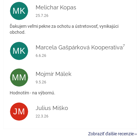
Melichar Kopas
MK
Hodnotenie obchodu je 5 z 5 hviezdičiek.
25.7.26
Ďakujem veľmi pekne za ochotu a ústretovosť, vynikajúci
obchod.
Marcela Gašpárková Kooperativa⁷
MK
Hodnotenie obchodu je 5 z 5 hviezdičiek.
6.6.26
Mojmír Málek
MM
Hodnotenie obchodu je 5 z 5 hviezdičiek.
9.5.26
Hodnotím - na výbornú.
Julius Miško
JM
Hodnotenie obchodu je 5 z 5 hviezdičiek.
22.3.26
Zobraziť ďalšie recenzie