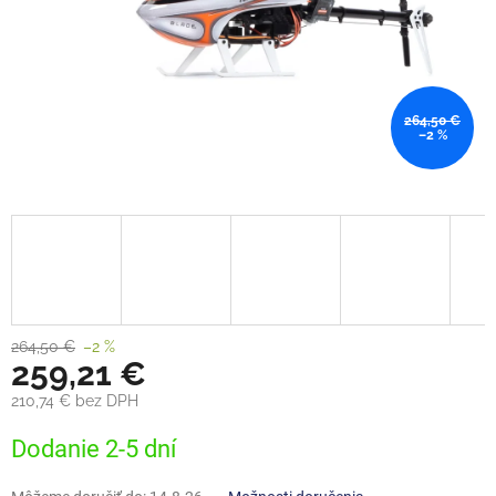
264,50 €
–2 %
264,50 €
–2 %
259,21 €
210,74 € bez DPH
Jednotková
Dodanie 2-5 dní
cena: