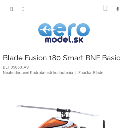
Prejsť
NÁKU
na
obsah
KOŠÍK
Blade Fusion 180 Smart BNF Basic
BLH05850_AS
Priemerné
Neohodnotené
Podrobnosti hodnotenia
Značka:
Blade
hodnotenie
produktu
je
0,0
z
5
hviezdičiek.