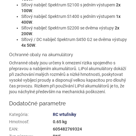
Síťový nabíječ Spektrum S2100 s jedním výstupem
2x
100W
.
Síťový nabíječ Spektrum S1400 s jedním výstupem
1x
400W
.
Síťový nabíječ Spektrum S2200 se dvěma výstupy
2x
200W
.
Síťový / DC nabíječ Spektrum S450 G2 se dvěma výstupy
4x 50W
.
Ochranné obaly na akumulátory
Ochranné obaly jsou určeny k omezení rizika spojeného s
přepravou a nabíjením akumulátorů. LiPol akumulátory dokáží
při zachování malých rozměrů a nízké hmotnosti, poskytovat
vysoké vybíjecí proudy a disponují velkou kapacitou pro dlouhý
čas provozu. Rizikem při používání LiPol akumulátorů je to, že
jsou náchylné především na mechanická poškození.
Dodatočné parametre
Kategória
:
RC vrtuľníky
Hmotnosť
:
0.65 kg
EAN
:
605482769324