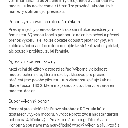
velmi namáhán a do značné míry určuje letové vlastnosti RC
modelu. Díky nové geometrii řízení lze provádět akrobatické
manévry s ohromující přesností.
Pohon vyrovnávacího rotoru řemínkem
Přesný a rychlý přenos otáček k ocasní vrtulce osvědčeným
řemínkem. Výhodou tohoto pohonu je nejen bezpečný a přesný
přenos výkonu, ale i to, že dokáže odpustit pilotní chyby. Při
zablokování ocasního rotoru nedojde ke stržení ozubených kol,
ale pouze k prokluzu zubů řemínku.
Agresivní zbarvení kabiny
Mezi velmi důležité vlastnosti se řadí výborná viditelnost
modelu během letu, která může být klíčovou pro přesné
přečtení jeho polohy pilotem. Tuto vlastnost splňuje kabina
Blade Fusion 180 S, která má jasnou žlutou barvu a zároveň
moderní design.
Super výkonný pohon
Zásadní pro zalétání špičkové akrobacie RC vrtulníků je
dostatečný výkon motoru. Výrobce proto zvolil nadstandardní
pohon na 4-článkový LiPo akumulátor a regulátor Avian.
Pohonná soustava má neuvěřitelně vysoký výkon a sílu, která s