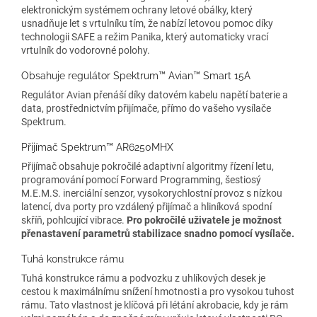
elektronickým systémem ochrany letové obálky, který
usnadňuje let s vrtulníku tím, že nabízí letovou pomoc díky
technologii SAFE a režim Panika, který automaticky vrací
vrtulník do vodorovné polohy.
Obsahuje regulátor Spektrum™ Avian™ Smart 15A
Regulátor Avian přenáší díky datovém kabelu napětí baterie a
data, prostřednictvím přijímače, přímo do vašeho vysílače
Spektrum.
Přijímač Spektrum™ AR6250MHX
Přijímač obsahuje pokročilé adaptivní algoritmy řízení letu,
programování pomocí Forward Programming, šestiosý
M.E.M.S. inerciální senzor, vysokorychlostní provoz s nízkou
latencí, dva porty pro vzdálený přijímač a hliníková spodní
skříň, pohlcující vibrace.
Pro pokročilé uživatele je možnost
přenastavení parametrů stabilizace snadno pomocí vysílače.
Tuhá konstrukce rámu
Tuhá konstrukce rámu a podvozku z uhlíkových desek je
cestou k maximálnímu snížení hmotnosti a pro vysokou tuhost
rámu. Tato vlastnost je klíčová při létání akrobacie, kdy je rám