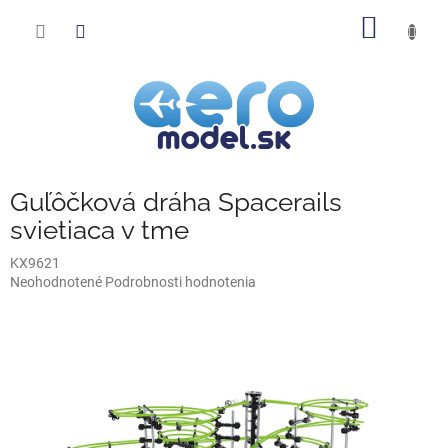
Prejsť
NÁKU
na
obsah
KOŠÍK
Guľôčková dráha Spacerails
svietiaca v tme
KX9621
Priemerné
Neohodnotené
Podrobnosti hodnotenia
hodnotenie
produktu
je
0,0
z
5
hviezdičiek.