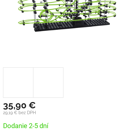
35,90 €
29,19 € bez DPH
Jednotková
Dodanie 2-5 dní
cena: