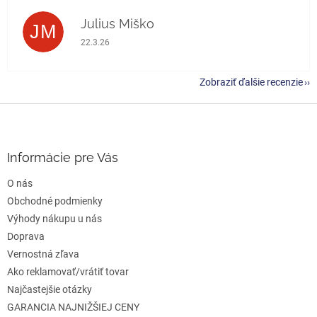
Julius Miško
JM
Hodnotenie obchodu je 5 z 5 hviezdičiek.
22.3.26
Zobraziť ďalšie recenzie
Z
á
p
ä
Informácie pre Vás
t
O nás
i
e
Obchodné podmienky
Výhody nákupu u nás
Doprava
Vernostná zľava
Ako reklamovať/vrátiť tovar
Najčastejšie otázky
GARANCIA NAJNIŽŠIEJ CENY