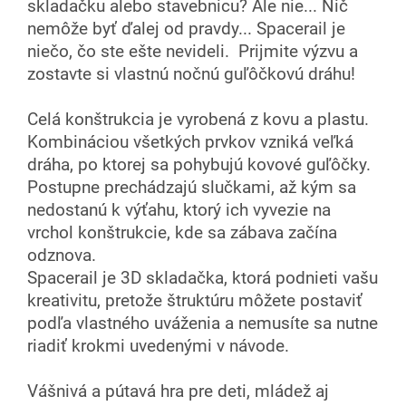
skladačku alebo stavebnicu? Ale nie... Nič
nemôže byť ďalej od pravdy... Spacerail je
niečo, čo ste ešte nevideli. Prijmite výzvu a
zostavte si vlastnú nočnú guľôčkovú dráhu!
Celá konštrukcia je vyrobená z kovu a plastu.
Kombináciou všetkých prvkov vzniká veľká
dráha, po ktorej sa pohybujú kovové guľôčky.
Postupne prechádzajú slučkami, až kým sa
nedostanú k výťahu, ktorý ich vyvezie na
vrchol konštrukcie, kde sa zábava začína
odznova.
Spacerail je 3D skladačka, ktorá podnieti vašu
kreativitu, pretože štruktúru môžete postaviť
podľa vlastného uváženia a nemusíte sa nutne
riadiť krokmi uvedenými v návode.
Vášnivá a pútavá hra pre deti, mládež aj