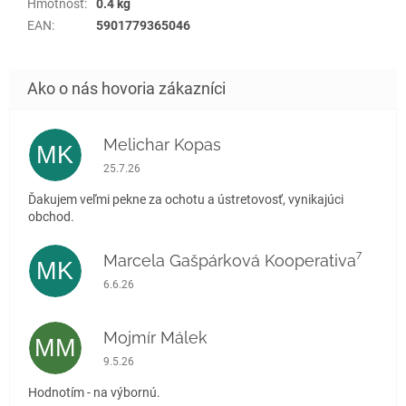
Hmotnosť
:
0.4 kg
EAN
:
5901779365046
Melichar Kopas
MK
Hodnotenie obchodu je 5 z 5 hviezdičiek.
25.7.26
Ďakujem veľmi pekne za ochotu a ústretovosť, vynikajúci
obchod.
Marcela Gašpárková Kooperativa⁷
MK
Hodnotenie obchodu je 5 z 5 hviezdičiek.
6.6.26
Mojmír Málek
MM
Hodnotenie obchodu je 5 z 5 hviezdičiek.
9.5.26
Hodnotím - na výbornú.