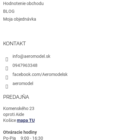
Hodnotenie obchodu
BLOG
Moja objednávka
KONTAKT
info@aeromodel.sk
0947963348
facebook.com/Aeromodelsk
aeromodel
PREDAJŇA
Komenského 23
oproti Aide
Košice
mapa TU
Otváracie hodiny
Po-Pia 9:00 - 16:30