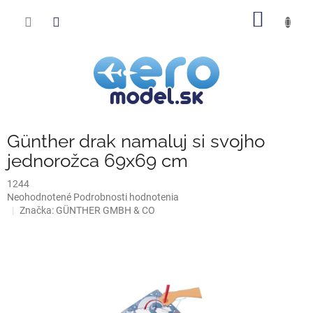
Prejsť
NÁKU
na
obsah
KOŠÍK
Günther drak namaluj si svojho
jednorožca 69x69 cm
1244
Priemerné
Neohodnotené
Podrobnosti hodnotenia
hodnotenie
Značka:
GÜNTHER GMBH & CO
produktu
je
0,0
z
5
hviezdičiek.