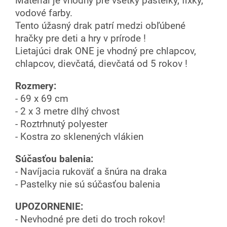
Materiál je vhodný pre všetky pastelky, fixky,
vodové farby.
Tento úžasný drak patrí medzi obľúbené
hračky pre deti a hry v prírode !
Lietajúci drak ONE je vhodný pre chlapcov,
chlapcov, dievčatá, dievčatá od 5 rokov !
Rozmery:
- 69 x 69 cm
- 2 x 3 metre dlhý chvost
- Roztrhnutý polyester
- Kostra zo sklenených vlákien
Súčasťou balenia:
- Navíjacia rukoväť a šnúra na draka
- Pastelky nie sú súčasťou balenia
UPOZORNENIE:
- Nevhodné pre deti do troch rokov!