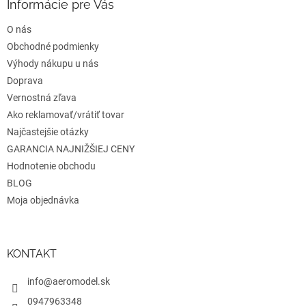
ä
Informácie pre Vás
t
O nás
i
e
Obchodné podmienky
Výhody nákupu u nás
Doprava
Vernostná zľava
Ako reklamovať/vrátiť tovar
Najčastejšie otázky
GARANCIA NAJNIŽŠIEJ CENY
Hodnotenie obchodu
BLOG
Moja objednávka
KONTAKT
info@aeromodel.sk
0947963348