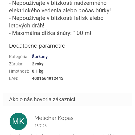
- Nepoužívajte v blízkosti nadzemného
elektrického vedenia alebo počas búrky!
- Nepoužívajte v blízkosti letísk alebo
letových dráh!
- Maximálna dĺžka šnúry: 100 m!
Dodatočné parametre
Kategória
:
Šarkany
Záruka
:
2 roky
Hmotnosť
:
0.1 kg
EAN
:
4001664912445
Melichar Kopas
MK
Hodnotenie obchodu je 5 z 5 hviezdičiek.
25.7.26