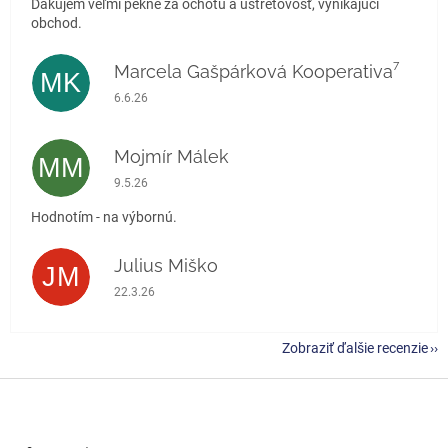
Ďakujem veľmi pekne za ochotu a ústretovosť, vynikajúci
obchod.
Marcela Gašpárková Kooperativa⁷
MK
Hodnotenie obchodu je 5 z 5 hviezdičiek.
6.6.26
Mojmír Málek
MM
Hodnotenie obchodu je 5 z 5 hviezdičiek.
9.5.26
Hodnotím - na výbornú.
Julius Miško
JM
Hodnotenie obchodu je 5 z 5 hviezdičiek.
22.3.26
Zobraziť ďalšie recenzie
Z
á
p