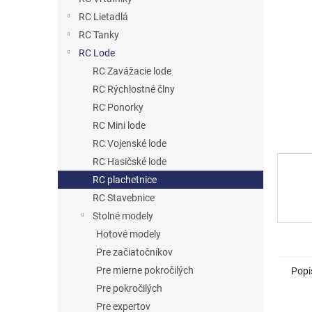
RC Lietadlá
RC Tanky
RC Lode
RC Zavážacie lode
RC Rýchlostné člny
RC Ponorky
RC Mini lode
RC Vojenské lode
RC Hasičské lode
RC plachetnice
RC Stavebnice
Stolné modely
Hotové modely
Pre začiatočníkov
Pre mierne pokročilých
Popi
Pre pokročilých
Pre expertov