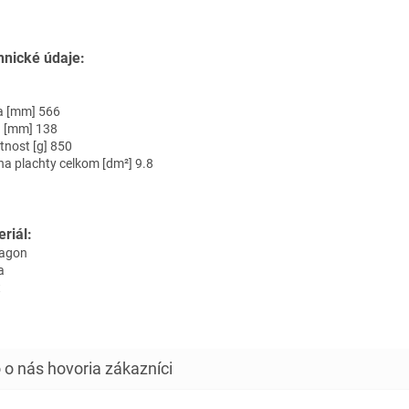
hnické údaje:
a [mm] 566
a [mm] 138
nost [g] 850
ha plachty celkom [dm²] 9.8
riál:
agon
a
t