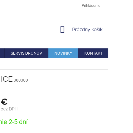
DOPRAVA
VERNOSTNÁ ZĽAVA
AKO REKLAMOVAŤ/VRÁTIŤ TO
Prihlásenie
NÁKUPNÝ
Prázdny košík
KOŠÍK
SERVIS DRONOV
NOVINKY
KONTAKT
NICE
300300
 €
€ bez DPH
ová
ie 2-5 dní