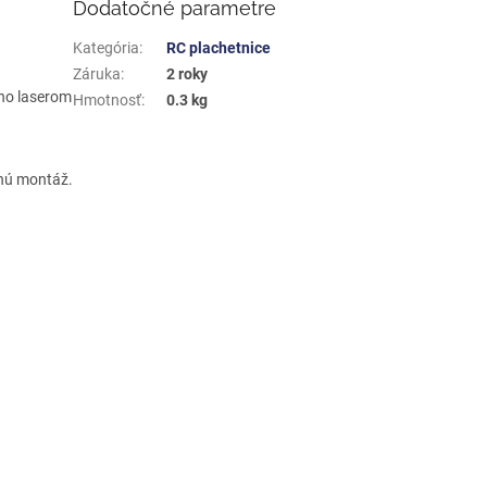
Dodatočné parametre
Kategória
:
RC plachetnice
Záruka
:
2 roky
ého laserom
Hmotnosť
:
0.3 kg
hú montáž.