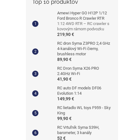
Top 10 produktov
Amewi Hyper GO H12P 1/12
Ford Bronco R Crawler RTR
1:12 4WD RTR – RC crawler s
kovovým rámom podvozku
219,90 €
RC dron Syma Z3PRO 2,4 GHz
4-kanálový Wi-Fi čierny,
brushless motor
89,90 €
RC Dron Syma X26 PRO
2.4GHz Wi-Fi
41,90 €
RC auto DF models DF06
Evolution 1:14
149,99 €
RC lietadlo WL toys F959 - Sky
King
99,90 €
RC Vrtuľník Syma S39H,
barometer, 3 kanály
52 €