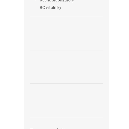
Ručné stabilizátory
RC vrtuľníky