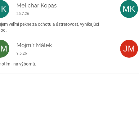
Melichar Kopas
MK
MK
Hodnotenie obchodu je 5 z 5 hviezdičiek.
25.7.26
jem veľmi pekne za ochotu a ústretovosť, vynikajúci
hod.
Mojmír Málek
MM
JM
Hodnotenie obchodu je 5 z 5 hviezdičiek.
9.5.26
otím - na výbornú.