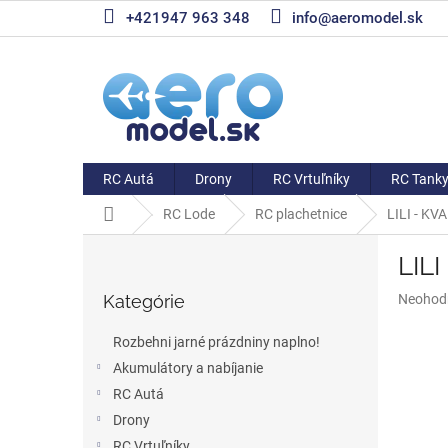
Prejsť
+421947 963 348
info@aeromodel.sk
na
obsah
RC Autá
Drony
RC Vrtuľníky
RC Tank
Domov
RC Lode
RC plachetnice
LILI - K
B
LIL
o
Preskočiť
č
Priemer
Kategórie
Neohod
kategórie
n
hodnote
ý
produkt
Rozbehni jarné prázdniny naplno!
p
je
Akumulátory a nabíjanie
a
0,0
z
RC Autá
n
5
e
Drony
hviezdič
l
RC Vrtuľníky