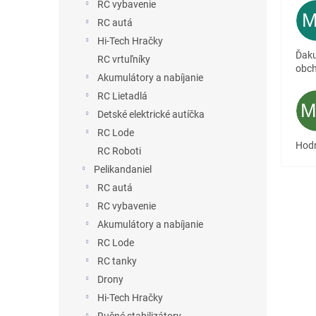
RC vybavenie
RC autá
Hi-Tech Hračky
Ďaku
RC vrtuľníky
obc
Akumulátory a nabíjanie
RC Lietadlá
Detské elektrické autíčka
RC Lode
Hodn
RC Roboti
Pelikandaniel
RC autá
RC vybavenie
Akumulátory a nabíjanie
RC Lode
RC tanky
Drony
Hi-Tech Hračky