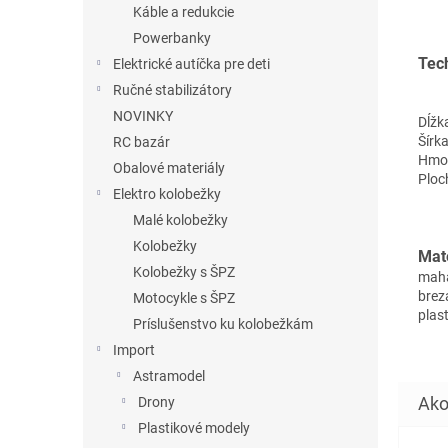
Káble a redukcie
Powerbanky
Tec
Elektrické autíčka pre deti
Ručné stabilizátory
NOVINKY
Dĺžk
Šírk
RC bazár
Hmot
Obalové materiály
Ploc
Elektro kolobežky
Malé kolobežky
Kolobežky
Mate
Kolobežky s ŠPZ
mah
brez
Motocykle s ŠPZ
plas
Príslušenstvo ku kolobežkám
Import
Astramodel
Drony
Plastikové modely