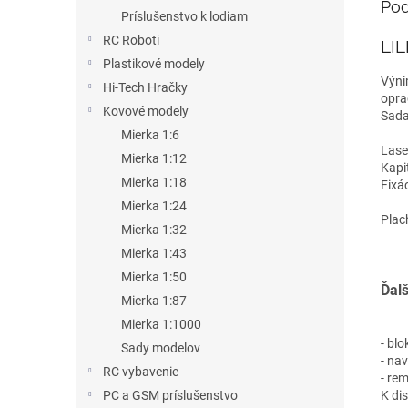
Pod
Príslušenstvo k lodiam
RC Roboti
LI
Plastikové modely
Výn
Hi-Tech Hračky
opra
Kovové modely
Sada
Mierka 1:6
Lase
Mierka 1:12
Kapi
Mierka 1:18
Fixá
Mierka 1:24
Plac
Mierka 1:32
Mierka 1:43
Mierka 1:50
Ďalš
Mierka 1:87
Mierka 1:1000
- blo
Sady modelov
- nav
RC vybavenie
- re
K dis
PC a GSM príslušenstvo