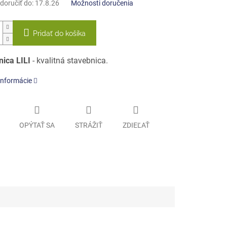
oručiť do:
17.8.26
Možnosti doručenia
Pridať do košíka
nica LILI
- kvalitná stavebnica.
informácie
OPÝTAŤ SA
STRÁŽIŤ
ZDIEĽAŤ