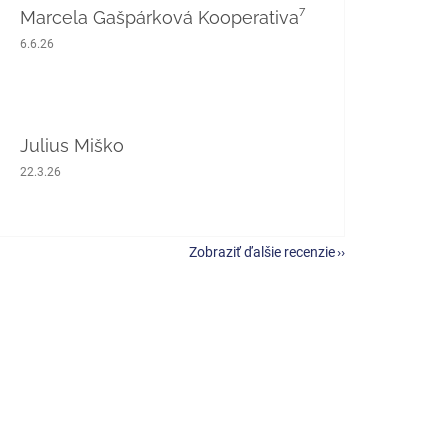
Marcela Gašpárková Kooperativa⁷
Hodnotenie obchodu je 5 z 5 hviezdičiek.
6.6.26
Julius Miško
Hodnotenie obchodu je 5 z 5 hviezdičiek.
22.3.26
Zobraziť ďalšie recenzie