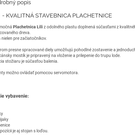
robný popis
LI - KVALITNÁ STAVEBNICA PLACHETNICE
imočná
Plachetnica Lili
z odolného plastu doplnená súčasťami z kvalitn
covaného dreva.
 nielen pre začiatočníkov.
rom presne spracované diely umožňujú pohodlné zostavenie a jednoduc
tánsky mostík je pripravený na vloženie a prilepenie do trupu lode.
cia stožiaru je súčasťou balenia.
hty možno ovládať pomocou servomotora.
ie vybavenie:
ky
ijaky
menice
pozícii je aj stojan s loďou.