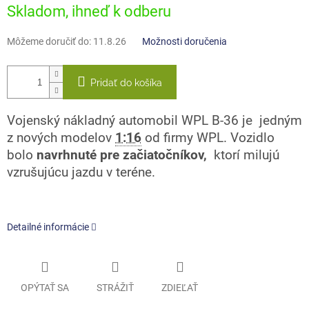
Jednotková
Skladom, ihneď k odberu
cena:
Môžeme doručiť do:
11.8.26
Možnosti doručenia
Pridať do košíka
Vojenský nákladný automobil WPL B-36 je jedným
z nových modelov
1:16
od firmy WPL. Vozidlo
bolo
navrhnuté pre začiatočníkov,
ktorí milujú
vzrušujúcu jazdu v teréne.
Detailné informácie
OPÝTAŤ SA
STRÁŽIŤ
ZDIEĽAŤ