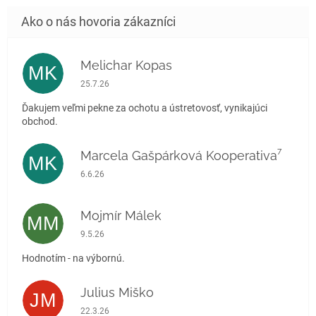
Melichar Kopas
MK
Hodnotenie obchodu je 5 z 5 hviezdičiek.
25.7.26
Ďakujem veľmi pekne za ochotu a ústretovosť, vynikajúci
obchod.
Marcela Gašpárková Kooperativa⁷
MK
Hodnotenie obchodu je 5 z 5 hviezdičiek.
6.6.26
Mojmír Málek
MM
Hodnotenie obchodu je 5 z 5 hviezdičiek.
9.5.26
Hodnotím - na výbornú.
Julius Miško
JM
Hodnotenie obchodu je 5 z 5 hviezdičiek.
22.3.26