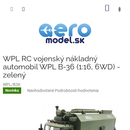
Prejsť
NÁKU
na
obsah
KOŠÍK
WPL RC vojenský nákladný
automobil WPL B-36 (1:16, 6WD) -
zelený
WPL/B36
Priemerné
Neohodnotené
Podrobnosti hodnotenia
Novinka
hodnotenie
produktu
je
0,0
z
5
hviezdičiek.