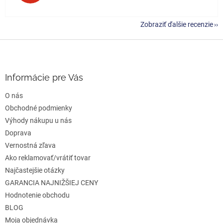
Zobraziť ďalšie recenzie
Z
á
p
ä
Informácie pre Vás
t
O nás
i
e
Obchodné podmienky
Výhody nákupu u nás
Doprava
Vernostná zľava
Ako reklamovať/vrátiť tovar
Najčastejšie otázky
GARANCIA NAJNIŽŠIEJ CENY
Hodnotenie obchodu
BLOG
Moja objednávka