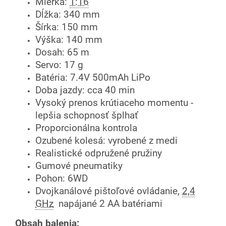
Mierka:
1:16
Dĺžka: 340 mm
Šírka: 150 mm
Výška: 140 mm
Dosah: 65 m
Servo: 17 g
Batéria: 7.4V 500mAh LiPo
Doba jazdy: cca 40 min
Vysoký prenos krútiaceho momentu -
lepšia schopnosť šplhať
Proporcionálna kontrola
Ozubené kolesá: vyrobené z medi
Realistické odpružené pružiny
Gumové pneumatiky
Pohon: 6WD
Dvojkanálové pištoľové ovládanie,
2,4
GHz
napájané 2 AA batériami
Obsah balenia: