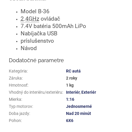
Model B-36
2.4GHz
ovládač
7.4V batéria 500mAh LiPo
Nabíjačka USB
príslušenstvo
Návod
Dodatočné parametre
Kategória
:
RC autá
Záruka
:
2 roky
Hmotnosť
:
1 kg
Vhodný do interiéru/exteriéru
:
Interiér
,
Exteriér
Mierka
:
1:16
Typ motorov
:
Jednosmerné
Doba jazdy
:
Nad 20 minút
Pohon
:
6X6