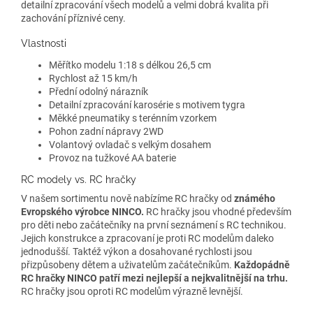
detailní zpracování všech modelů a velmi dobrá kvalita při
zachování příznivé ceny.
Vlastnosti
Měřítko modelu 1:18 s délkou 26,5 cm
Rychlost až 15 km/h
Přední odolný nárazník
Detailní zpracování karosérie s motivem tygra
Měkké pneumatiky s terénním vzorkem
Pohon zadní nápravy 2WD
Volantový ovladač s velkým dosahem
Provoz na tužkové AA baterie
RC modely vs. RC hračky
V našem sortimentu nově nabízíme RC hračky od
známého
Evropského výrobce NINCO.
RC hračky jsou vhodné především
pro děti nebo začátečníky na první seznámení s RC technikou.
Jejich konstrukce a zpracovaní je proti RC modelům daleko
jednodušší. Taktéž výkon a dosahované rychlosti jsou
přizpůsobeny dětem a uživatelům začátečníkům.
Každopádně
RC hračky NINCO patří mezi nejlepší a nejkvalitnější na trhu.
RC hračky jsou oproti RC modelům výrazně levnější.