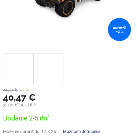
41,30 €
–2 %
41,30 €
–2 %
40,47 €
32,90 € bez DPH
Jednotková
Dodanie 2-5 dní
cena:
Môžeme doručiť do:
17.8.26
Možnosti doručenia