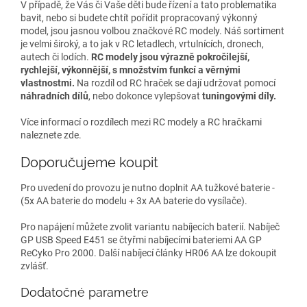
V případě, že Vás či Vaše děti bude řízení a tato problematika
bavit, nebo si budete chtít pořídit propracovaný výkonný
model, jsou jasnou volbou značkové RC modely. Náš sortiment
je velmi široký, a to jak v RC letadlech, vrtulnících, dronech,
autech či lodích.
RC modely jsou výrazně pokročilejší,
rychlejší, výkonnější, s množstvím funkcí a věrnými
vlastnostmi.
Na rozdíl od RC hraček se dají udržovat pomocí
náhradních dílů
, nebo dokonce vylepšovat
tuningovými díly.
Více informací o rozdílech mezi RC modely a RC hračkami
naleznete zde.
Doporučujeme koupit
Pro uvedení do provozu je nutno doplnit AA tužkové baterie -
(5x AA baterie do modelu + 3x AA baterie do vysílače).
Pro napájení můžete zvolit variantu nabíjecích baterií. Nabíječ
GP USB Speed E451 se čtyřmi nabíjecími bateriemi AA GP
ReCyko Pro 2000. Další nabíjecí články HR06 AA lze dokoupit
zvlášť.
Dodatočné parametre