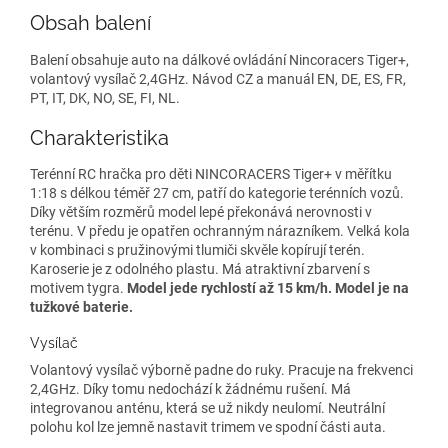
Obsah balení
Balení obsahuje auto na dálkové ovládání Nincoracers Tiger+,
volantový vysílač 2,4GHz. Návod CZ a manuál EN, DE, ES, FR,
PT, IT, DK, NO, SE, FI, NL.
Charakteristika
Terénní RC hračka pro děti NINCORACERS Tiger+ v měřítku
1:18 s délkou téměř 27 cm, patří do kategorie terénních vozů.
Díky větším rozměrů model lepé překonává nerovnosti v
terénu. V předu je opatřen ochranným nárazníkem. Velká kola
v kombinaci s pružinovými tlumiči skvěle kopírují terén.
Karoserie je z odolného plastu. Má atraktivní zbarvení s
motivem tygra.
Model jede rychlostí až 15 km/h.
Model je na
tužkové baterie.
Vysílač
Volantový vysílač výborně padne do ruky. Pracuje na frekvenci
2,4GHz. Díky tomu nedochází k žádnému rušení. Má
integrovanou anténu, která se už nikdy neulomí. Neutrální
polohu kol lze jemně nastavit trimem ve spodní části auta.