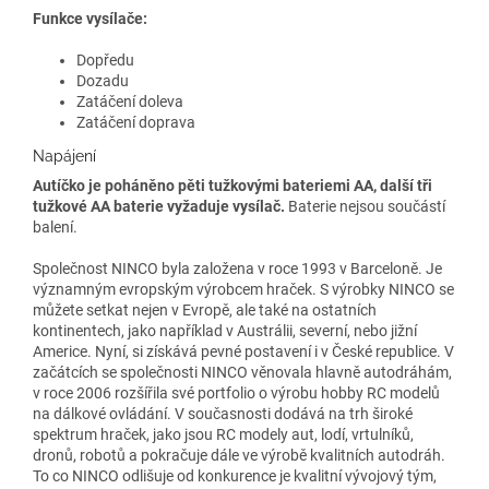
Funkce vysílače:
Dopředu
Dozadu
Zatáčení doleva
Zatáčení doprava
Napájení
Autíčko je poháněno pěti tužkovými bateriemi AA, další tři
tužkové AA baterie vyžaduje vysílač.
Baterie nejsou součástí
balení.
Společnost NINCO byla založena v roce 1993 v Barceloně. Je
významným evropským výrobcem hraček. S výrobky NINCO se
můžete setkat nejen v Evropě, ale také na ostatních
kontinentech, jako například v Austrálii, severní, nebo jižní
Americe. Nyní, si získává pevné postavení i v České republice. V
začátcích se společnosti NINCO věnovala hlavně autodráhám,
v roce 2006 rozšířila své portfolio o výrobu hobby RC modelů
na dálkové ovládání. V současnosti dodává na trh široké
spektrum hraček, jako jsou RC modely aut, lodí, vrtulníků,
dronů, robotů a pokračuje dále ve výrobě kvalitních autodráh.
To co NINCO odlišuje od konkurence je kvalitní vývojový tým,