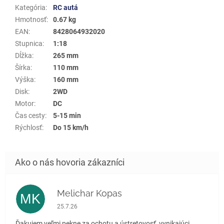
Kategória
:
RC autá
Hmotnosť
:
0.67 kg
EAN
:
8428064932020
Stupnica
:
1:18
Dĺžka
:
265 mm
Šírka
:
110 mm
Výška
:
160 mm
Disk
:
2WD
Motor
:
DC
Čas cesty
:
5-15 min
Rýchlosť
:
Do 15 km/h
Melichar Kopas
MK
Hodnotenie obchodu je 5 z 5 hviezdičiek.
25.7.26
Ďakujem veľmi pekne za ochotu a ústretovosť, vynikajúci