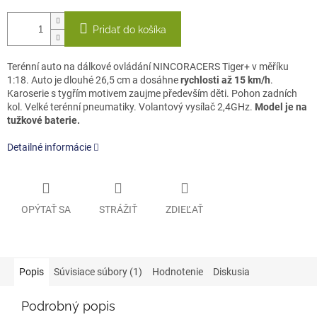
Pridať do košíka
Terénní auto na dálkové ovládání NINCORACERS Tiger+ v měříku
1:18. Auto je dlouhé 26,5 cm a dosáhne
rychlosti až 15 km/h
.
Karoserie s tygřím motivem zaujme především děti. Pohon zadních
kol. Velké terénní pneumatiky. Volantový vysílač 2,4GHz.
Model je na
tužkové baterie.
Detailné informácie
OPÝTAŤ SA
STRÁŽIŤ
ZDIEĽAŤ
Popis
Súvisiace súbory (1)
Hodnotenie
Diskusia
Podrobný popis