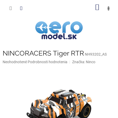
Prejsť
NÁKU
na
obsah
KOŠÍK
NINCORACERS Tiger RTR
NH93202_AS
Priemerné
Neohodnotené
Podrobnosti hodnotenia
Značka:
Ninco
hodnotenie
produktu
je
0,0
z
5
hviezdičiek.