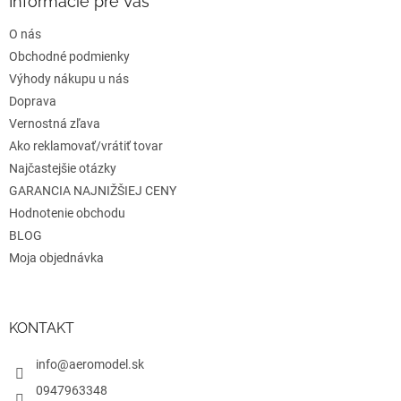
ä
Informácie pre Vás
t
O nás
i
e
Obchodné podmienky
Výhody nákupu u nás
Doprava
Vernostná zľava
Ako reklamovať/vrátiť tovar
Najčastejšie otázky
GARANCIA NAJNIŽŠIEJ CENY
Hodnotenie obchodu
BLOG
Moja objednávka
KONTAKT
info@aeromodel.sk
0947963348