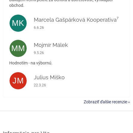
obchod.
Marcela Gašpárková Kooperativa⁷
MK
Hodnotenie obchodu je 5 z 5 hviezdičiek.
6.6.26
Mojmír Málek
MM
Hodnotenie obchodu je 5 z 5 hviezdičiek.
9.5.26
Hodnotím - na výbornú.
Julius Miško
JM
Hodnotenie obchodu je 5 z 5 hviezdičiek.
22.3.26
Zobraziť ďalšie recenzie
Z
á
p