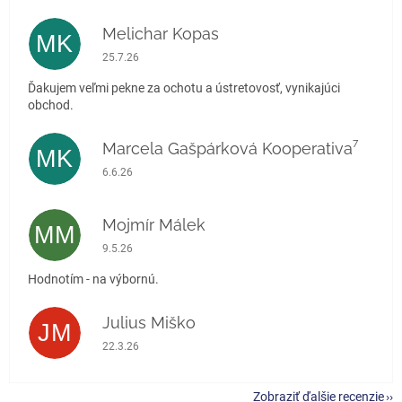
Melichar Kopas
MK
Hodnotenie obchodu je 5 z 5 hviezdičiek.
25.7.26
Ďakujem veľmi pekne za ochotu a ústretovosť, vynikajúci
obchod.
Marcela Gašpárková Kooperativa⁷
MK
Hodnotenie obchodu je 5 z 5 hviezdičiek.
6.6.26
Mojmír Málek
MM
Hodnotenie obchodu je 5 z 5 hviezdičiek.
9.5.26
Hodnotím - na výbornú.
Julius Miško
JM
Hodnotenie obchodu je 5 z 5 hviezdičiek.
22.3.26
Zobraziť ďalšie recenzie