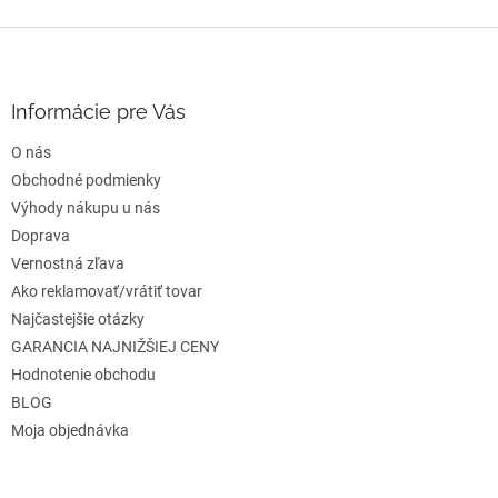
Z
á
p
ä
Informácie pre Vás
t
O nás
i
e
Obchodné podmienky
Výhody nákupu u nás
Doprava
Vernostná zľava
Ako reklamovať/vrátiť tovar
Najčastejšie otázky
GARANCIA NAJNIŽŠIEJ CENY
Hodnotenie obchodu
BLOG
Moja objednávka