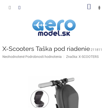
Prejsť
NÁKU
na
obsah
KOŠÍK
X-Scooters Taška pod riadenie
211811
Priemerné
Neohodnotené
Podrobnosti hodnotenia
Značka:
X-SCOOTERS
hodnotenie
produktu
je
0,0
z
5
hviezdičiek.