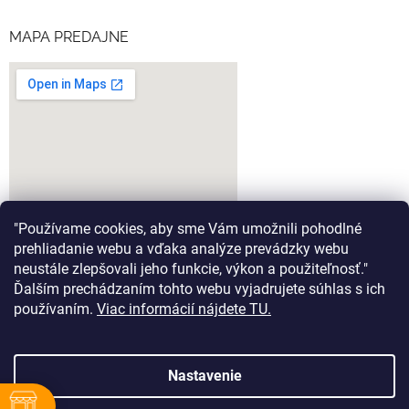
MAPA PREDAJNE
"Používame cookies, aby sme Vám umožnili pohodlné
prehliadanie webu a vďaka analýze prevádzky webu
neustále zlepšovali jeho funkcie, výkon a použiteľnosť."
Ďalším prechádzaním tohto webu vyjadrujete súhlas s ich
google-map-generator.com
používaním.
Viac informácií nájdete TU.
Nastavenie
Vytvoril Shoptet