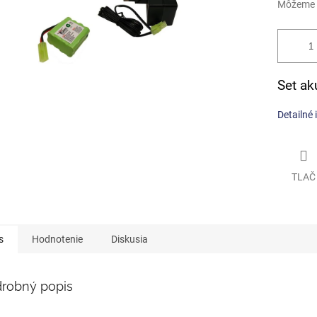
Môžeme d
Set ak
Detailné 
TLAČ
s
Hodnotenie
Diskusia
robný popis