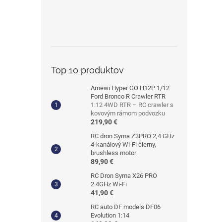
Top 10 produktov
Amewi Hyper GO H12P 1/12
Ford Bronco R Crawler RTR
1:12 4WD RTR – RC crawler s
kovovým rámom podvozku
219,90 €
RC dron Syma Z3PRO 2,4 GHz
4-kanálový Wi-Fi čierny,
brushless motor
89,90 €
RC Dron Syma X26 PRO
2.4GHz Wi-Fi
41,90 €
RC auto DF models DF06
Evolution 1:14