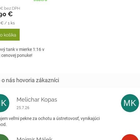
tenie
 € bez DPH
ktu
,90 €
tková
 € / 1 ks
o košíka
ičiek.
vý tank v mierke 1:16 v
j cenovej ponuke!
Melichar Kopas
MK
MK
Hodnotenie obchodu je 5 z 5 hviezdičiek.
25.7.26
jem veľmi pekne za ochotu a ústretovosť, vynikajúci
hod.
Mojmír Málek