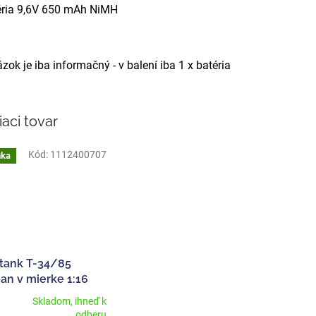
éria 9,6V 650 mAh NiMH
zok je iba informačný - v balení iba 1 x batéria
iaci tovar
Kód:
1112400707
nka
 tank T-34/85
an v mierke 1:16
Skladom, ihneď k
erné
odberu