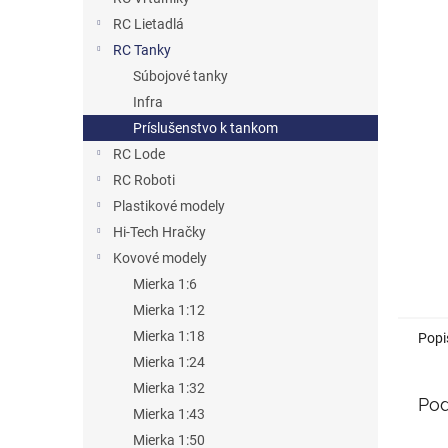
RC Lietadlá
RC Tanky
Súbojové tanky
Infra
Príslušenstvo k tankom
RC Lode
RC Roboti
Plastikové modely
Hi-Tech Hračky
Kovové modely
Mierka 1:6
Mierka 1:12
Mierka 1:18
Popi
Mierka 1:24
Mierka 1:32
Pod
Mierka 1:43
Mierka 1:50