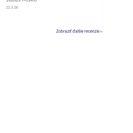
Hodnotenie obchodu je 5 z 5 hviezdičiek.
22.3.26
Zobraziť ďalšie recenzie