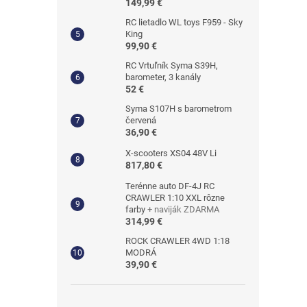
149,99 €
RC lietadlo WL toys F959 - Sky
King
99,90 €
RC Vrtuľník Syma S39H,
barometer, 3 kanály
52 €
Syma S107H s barometrom
červená
36,90 €
X-scooters XS04 48V Li
817,80 €
Terénne auto DF-4J RC
CRAWLER 1:10 XXL rôzne
farby
+ naviják ZDARMA
314,99 €
ROCK CRAWLER 4WD 1:18
MODRÁ
39,90 €