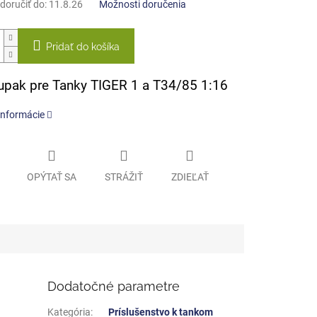
oručiť do:
11.8.26
Možnosti doručenia
Pridať do košíka
upak pre Tanky TIGER 1 a T34/85 1:16
informácie
OPÝTAŤ SA
STRÁŽIŤ
ZDIEĽAŤ
Dodatočné parametre
Kategória
:
Príslušenstvo k tankom