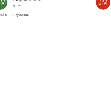
MM
JM
Hodnotenie obchodu je 5 z 5 hviezdičiek.
9.5.26
otím - na výbornú.