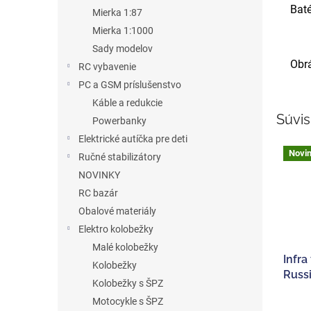
Bat
Mierka 1:87
Mierka 1:1000
Sady modelov
Obrá
RC vybavenie
PC a GSM príslušenstvo
Káble a redukcie
Súvis
Powerbanky
Elektrické autíčka pre deti
Novi
Ručné stabilizátory
NOVINKY
RC bazár
Obalové materiály
Elektro kolobežky
Malé kolobežky
Infra
Kolobežky
Russi
Kolobežky s ŠPZ
Motocykle s ŠPZ
Priem