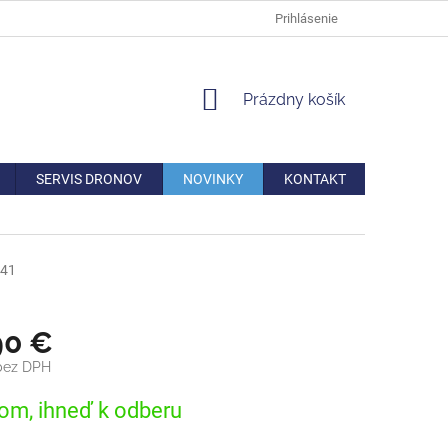
DOPRAVA
VERNOSTNÁ ZĽAVA
AKO REKLAMOVAŤ/VRÁTIŤ TO
Prihlásenie
NÁKUPNÝ
Prázdny košík
KOŠÍK
SERVIS DRONOV
NOVINKY
KONTAKT
41
90 €
 bez DPH
ová
om, ihneď k odberu