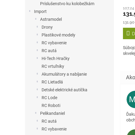
hodno
Príslušenstvo ku kolobežkám
107,24
produ
Import
131
je
Astramodel
4,0
Jedno
131,90
z
cena:
Drony
5
D
Plastikové modely
hviezd
RC vybavenie
Súbojo
RC autá
skvele
Hi-Tech Hračky
RC vrtuľníky
Akumulátory a nabíjanie
RC Lietadlá
Detské elektrické autíčka
RC Lode
RC Roboti
Pelikandaniel
Ďaku
obc
RC autá
RC vybavenie