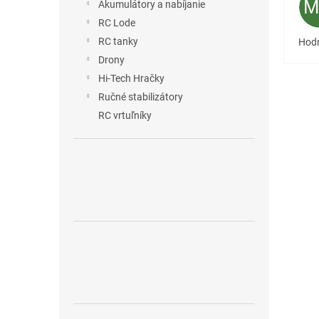
Akumulátory a nabíjanie
RC Lode
RC tanky
Hodn
Drony
Hi-Tech Hračky
Ručné stabilizátory
RC vrtuľníky