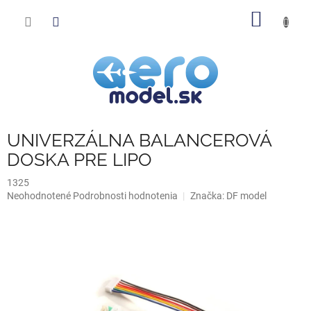
Prejsť
NÁKU
na
obsah
KOŠÍK
UNIVERZÁLNA BALANCEROVÁ
DOSKA PRE LIPO
1325
Priemerné
Neohodnotené
Podrobnosti hodnotenia
Značka:
DF model
hodnotenie
produktu
je
0,0
z
5
hviezdičiek.