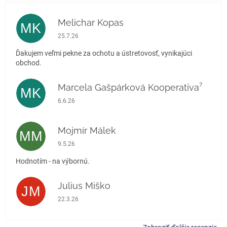
Melichar Kopas
MK
Hodnotenie obchodu je 5 z 5 hviezdičiek.
25.7.26
Ďakujem veľmi pekne za ochotu a ústretovosť, vynikajúci
obchod.
Marcela Gašpárková Kooperativa⁷
MK
Hodnotenie obchodu je 5 z 5 hviezdičiek.
6.6.26
Mojmír Málek
MM
Hodnotenie obchodu je 5 z 5 hviezdičiek.
9.5.26
Hodnotím - na výbornú.
Julius Miško
JM
Hodnotenie obchodu je 5 z 5 hviezdičiek.
22.3.26