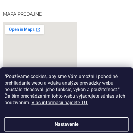
MAPA PREDAJNE
"Používame cookies, aby sme Vám umožnili pohodlné
prehliadanie webu a vďaka analýze prevádzky webu
neustále zlepšovali jeho funkcie, výkon a použiteľnosť."
Ďalším prechádzaním tohto webu vyjadrujete súhlas s ich
google-map-generator.com
používaním.
Viac informácií nájdete TU.
Nastavenie
Vytvoril Shoptet