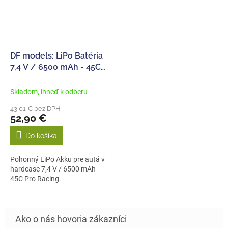
DF models: LiPo Batéria
7,4 V / 6500 mAh - 45C
Pro Racing T-Dean
Skladom, ihneď k odberu
43,01 € bez DPH
52,90 €
Do košíka
Pohonný LiPo Akku pre autá v
hardcase 7,4 V / 6500 mAh -
45C Pro Racing.