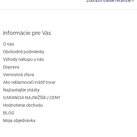
Zobraziť ďalšie recenzie
Z
á
p
ä
Informácie pre Vás
t
O nás
i
e
Obchodné podmienky
Výhody nákupu u nás
Doprava
Vernostná zľava
Ako reklamovať/vrátiť tovar
Najčastejšie otázky
GARANCIA NAJNIŽŠIEJ CENY
Hodnotenie obchodu
BLOG
Moja objednávka