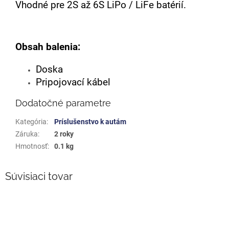
Vhodné pre 2S až 6S LiPo / LiFe batérií.
Obsah balenia:
Doska
Pripojovací kábel
Dodatočné parametre
Kategória
:
Príslušenstvo k autám
Záruka
:
2 roky
Hmotnosť
:
0.1 kg
Súvisiaci tovar