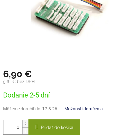
6,90 €
5,61 € bez DPH
Jednotková
Dodanie 2-5 dní
cena:
Môžeme doručiť do:
17.8.26
Možnosti doručenia
Pridať do košíka