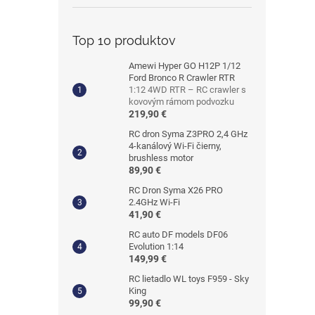
Top 10 produktov
Amewi Hyper GO H12P 1/12
Ford Bronco R Crawler RTR
1:12 4WD RTR – RC crawler s
kovovým rámom podvozku
219,90 €
RC dron Syma Z3PRO 2,4 GHz
4-kanálový Wi-Fi čierny,
brushless motor
89,90 €
RC Dron Syma X26 PRO
2.4GHz Wi-Fi
41,90 €
RC auto DF models DF06
Evolution 1:14
149,99 €
RC lietadlo WL toys F959 - Sky
King
99,90 €