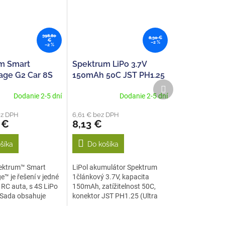
398,80
8,30 €
€
–2 %
–2 %
m Smart
Spektrum LiPo 3.7V
age G2 Car 8S
150mAh 50C JST PH1.25
Ďalší
4S IC5 (2),
produkt
Dodanie 2-5 dní
Dodanie 2-5 dní
ez DPH
6,61 € bez DPH
 €
8,13 €
šíka
Do košíka
pektrum™ Smart
LiPol akumulátor Spektrum
™ je řešení v jedné
1článkový 3.7V, kapacita
 RC auta, s 4S LiPo
150mAh, zatížitelnost 50C,
 Sada obsahuje
konektor JST PH1.25 (Ultra
Micro) .