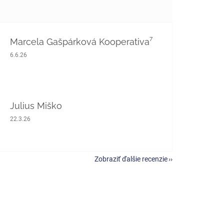
Marcela Gašpárková Kooperativa⁷
Hodnotenie obchodu je 5 z 5 hviezdičiek.
6.6.26
Julius Miško
Hodnotenie obchodu je 5 z 5 hviezdičiek.
22.3.26
Zobraziť ďalšie recenzie