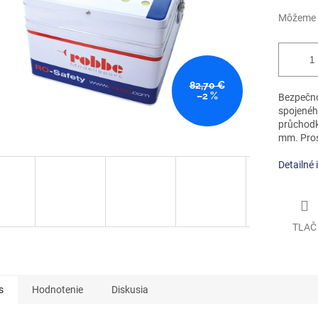
Môžeme d
82,70 €
–2 %
Bezpečnos
spojenéh
průchodk
mm. Pros
Detailné 
TLAČ
s
Hodnotenie
Diskusia