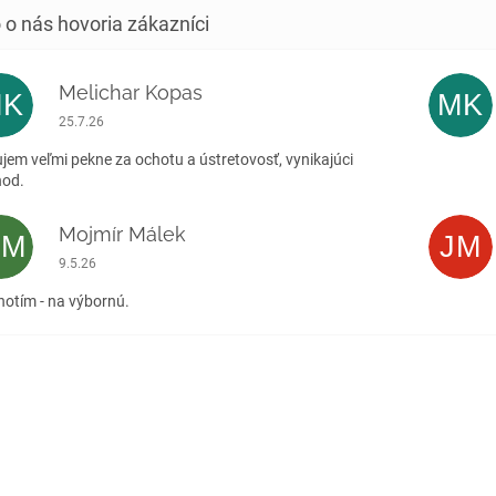
Melichar Kopas
MK
MK
Hodnotenie obchodu je 5 z 5 hviezdičiek.
25.7.26
jem veľmi pekne za ochotu a ústretovosť, vynikajúci
hod.
Mojmír Málek
MM
JM
Hodnotenie obchodu je 5 z 5 hviezdičiek.
9.5.26
otím - na výbornú.