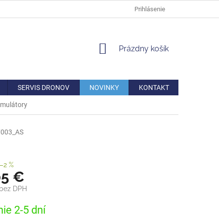
DOPRAVA
VERNOSTNÁ ZĽAVA
AKO REKLAMOVAŤ/VRÁTIŤ TO
Prihlásenie
NÁKUPNÝ
Prázdny košík
KOŠÍK
SERVIS DRONOV
NOVINKY
KONTAKT
umulátory
7003_AS
–2 %
05 €
 bez DPH
ová
ie 2-5 dní