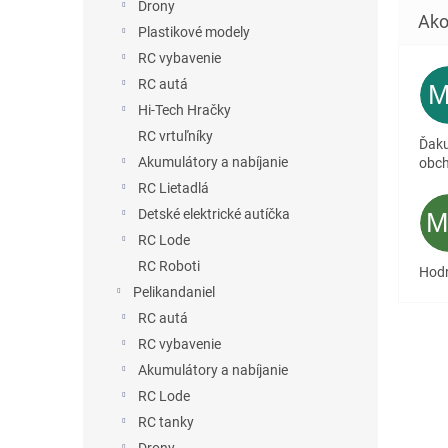
Drony
Plastikové modely
RC vybavenie
RC autá
Hi-Tech Hračky
RC vrtuľníky
Ďaku
Akumulátory a nabíjanie
obc
RC Lietadlá
Detské elektrické autíčka
RC Lode
RC Roboti
Hodn
Pelikandaniel
RC autá
RC vybavenie
Akumulátory a nabíjanie
RC Lode
RC tanky