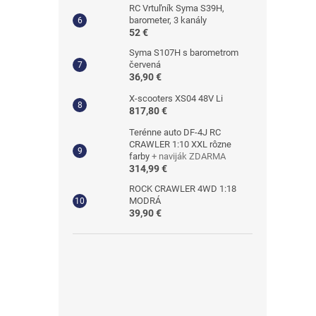
RC Vrtuľník Syma S39H,
barometer, 3 kanály
52 €
Syma S107H s barometrom
červená
36,90 €
X-scooters XS04 48V Li
817,80 €
Terénne auto DF-4J RC
CRAWLER 1:10 XXL rôzne
farby
+ naviják ZDARMA
314,99 €
ROCK CRAWLER 4WD 1:18
MODRÁ
39,90 €