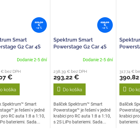
221,50
299,20
€
€
–2 %
–2 %
trum Smart
Spektrum Smart
Spektru
rstage G2 Car 4S
Powerstage G2 Car 4S
Powerst
mAh 2S IC5 (2),
5000mAh 2S IC5 (2),
5000mAh 
Dodanie 2-5 dní
Dodanie 2-5 dní
S2100
S2100
8 € bez DPH
238,39 € bez DPH
317,74 € b
07 €
293,22 €
390,82
o košíka
Do košíka
Do ko
ek Spektrum™ Smart
Balíček Spektrum™ Smart
Balíček S
tage™ je řešení v jedné
Powerstage™ je řešení v jedné
Powerstage
i pro RC auta 1:8 a 1:10,
krabici pro RC auta 1:8 a 1:10,
krabici pro
iPo bateriemi. Sada...
s 2S LiPo bateriemi. Sada...
bateriemi.
nabíječ...