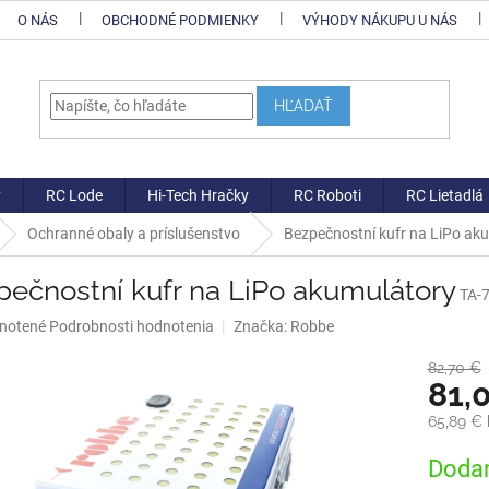
O NÁS
OBCHODNÉ PODMIENKY
VÝHODY NÁKUPU U NÁS
HĽADAŤ
y
RC Lode
Hi-Tech Hračky
RC Roboti
RC Lietadlá
Ochranné obaly a príslušenstvo
Bezpečnostní kufr na LiPo ak
pečnostní kufr na LiPo akumulátory
TA-
né
notené
Podrobnosti hodnotenia
Značka:
Robbe
nie
u
82,70 €
81,
65,89 €
Jednotk
Dodan
iek.
cena: