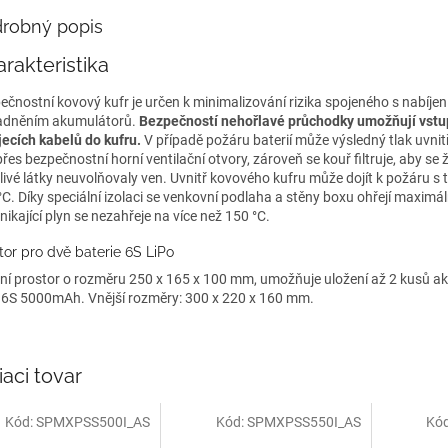
robný popis
rakteristika
ečnostní kovový kufr je určen k minimalizování rizika spojeného s nabíje
adněním akumulátorů.
Bezpečností nehořlavé průchodky umožňují vstu
jecích kabelů do kufru.
V případě požáru baterií může výsledný tlak uvnit
řes bezpečnostní horní ventilační otvory, zároveň se kouř filtruje, aby se
livé látky neuvolňovaly ven. Uvnitř kovového kufru může dojít k požáru s 
°C. Díky speciální izolaci se venkovní podlaha a stěny boxu ohřejí maximá
nikající plyn se nezahřeje na více než 150 °C.
tor pro dvě baterie 6S LiPo
řní prostor o rozměru 250 x 165 x 100 mm, umožňuje uložení až 2 kusů 
 6S 5000mAh. Vnější rozměry: 300 x 220 x 160 mm.
iaci tovar
Kód:
SPMXPSS500I_AS
Kód:
SPMXPSS550I_AS
Kó