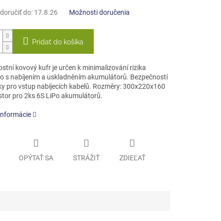
oručiť do:
17.8.26
Možnosti doručenia
Pridať do košíka
tní kovový kufr je určen k minimalizování rizika
o s nabíjením a uskladněním akumulátorů. Bezpečností
y pro vstup nabíjecích kabelů. Rozměry: 300x220x160
tor pro 2ks 6S LiPo akumulátorů.
informácie
OPÝTAŤ SA
STRÁŽIŤ
ZDIEĽAŤ