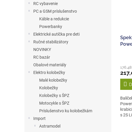
RC vybavenie
PC a GSM príslušenstvo
Káble a redukcie
Powerbanky
Elektrické autíčka pre deti
Spek
Ručné stabilizátory
Powe
NOVINKY
5000
S250
RC bazár
Obalové materiály
176,4
217,
Elektro kolobežky
Malé kolobežky
D
Kolobežky
Kolobežky s ŠPZ
Balíč
Motocykle s ŠPZ
Powers
krabic
Príslušenstvo ku kolobežkám
s 2S L
Import
Astramodel