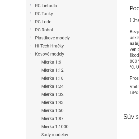
RC Lietadlá
Pod
RC Tanky
Cha
RC Lode
RC Roboti
Bezp
uskl
Plastikové modely
nabí
Hi-Tech Hračky
ven p
Kovové modely
škod
800 
Mierka 1:6
°C. U
Mierka 1:12
Pros
Mierka 1:18
Mierka 1:24
Vnit
LiPo
Mierka 1:32
Mierka 1:43
Mierka 1:50
Súvis
Mierka 1:87
Mierka 1:1000
Sady modelov