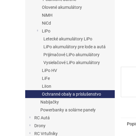
Olovené akumulátory
NiMH
NiCd
LiPo
Letecké akumulátory LiPo
LiPo akumulátory pre lode a autá
Prijímačové LiPo akumulátory
Vysielačové LiPo akumulátory
LiPo HV
LiFe
LiIon
Ochranné obaly a príslušenstvo
Nabíjačky
Powerbanky a solárne panely
RC Autá
Popi
Drony
RC Vrtuľníky