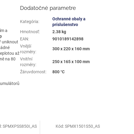
Dodatočné parametre
Ochranné obaly a
Kategória
:
príslušenstvo
ním a
Hmotnosť
:
2.38 kg
p
EAN
:
9010189142898
ř uniknout
Vnější
 žádné
300 x 220 x 160 mm
rozměry
:
teplotou až
lně na 80
Vnitřní
250 x 165 x 100 mm
rozměry
:
Žáruvdornost
:
800 °C
akumulátorů
d:
SPMXPSS850I_AS
Kód:
SPMX1501S50_AS