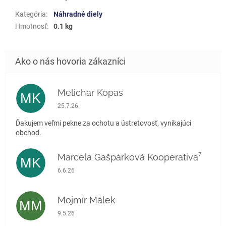
Kategória
:
Náhradné diely
Hmotnosť
:
0.1 kg
Melichar Kopas
MK
Hodnotenie obchodu je 5 z 5 hviezdičiek.
25.7.26
Ďakujem veľmi pekne za ochotu a ústretovosť, vynikajúci
obchod.
Marcela Gašpárková Kooperativa⁷
MK
Hodnotenie obchodu je 5 z 5 hviezdičiek.
6.6.26
Mojmír Málek
MM
Hodnotenie obchodu je 5 z 5 hviezdičiek.
9.5.26