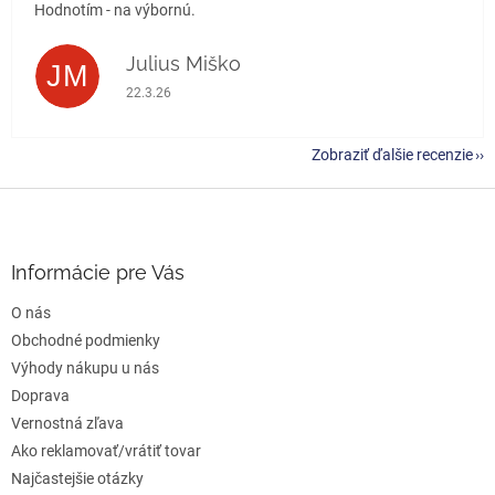
Hodnotím - na výbornú.
Julius Miško
JM
Hodnotenie obchodu je 5 z 5 hviezdičiek.
22.3.26
Zobraziť ďalšie recenzie
Z
á
p
ä
Informácie pre Vás
t
O nás
i
e
Obchodné podmienky
Výhody nákupu u nás
Doprava
Vernostná zľava
Ako reklamovať/vrátiť tovar
Najčastejšie otázky