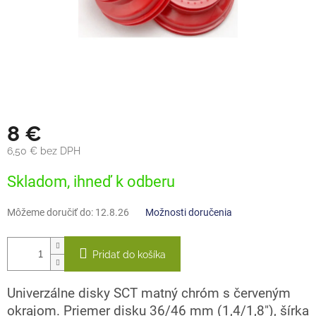
8 €
6,50 € bez DPH
Jednotková
Skladom, ihneď k odberu
cena:
Môžeme doručiť do:
12.8.26
Možnosti doručenia
Pridať do košíka
Univerzálne disky SCT matný chróm s červeným
okrajom. Priemer disku 36/46 mm (1,4/1,8"), šírka