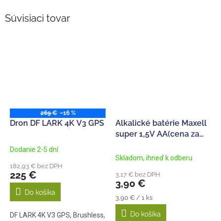
Súvisiaci tovar
269 €
–16 %
Dron DF LARK 4K V3 GPS
Alkalické batérie Maxell
super 1,5V AA(cena za
4ks)
Dodanie 2-5 dní
Priemerné
Skladom, ihneď k odberu
hodnotenie
182,93 € bez DPH
produktu
225 €
3,17 € bez DPH
je
3,90 €
5,0
Do košíka
Jednotková
z
3,90 € / 1 ks
cena:
5
Do košíka
DF LARK 4K V3 GPS, Brushless,
hviezdičiek.