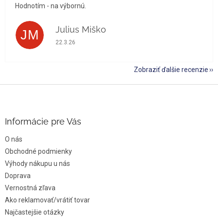
Hodnotím - na výbornú.
Julius Miško
JM
Hodnotenie obchodu je 5 z 5 hviezdičiek.
22.3.26
Zobraziť ďalšie recenzie
Z
á
p
ä
Informácie pre Vás
t
O nás
i
e
Obchodné podmienky
Výhody nákupu u nás
Doprava
Vernostná zľava
Ako reklamovať/vrátiť tovar
Najčastejšie otázky