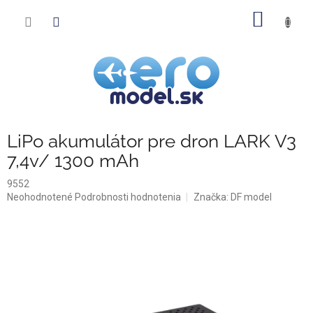
Prejsť
NÁKU
na
obsah
KOŠÍK
LiPo akumulátor pre dron LARK V3
7,4v/ 1300 mAh
9552
Priemerné
Neohodnotené
Podrobnosti hodnotenia
Značka:
DF model
hodnotenie
produktu
je
0,0
z
5
hviezdičiek.