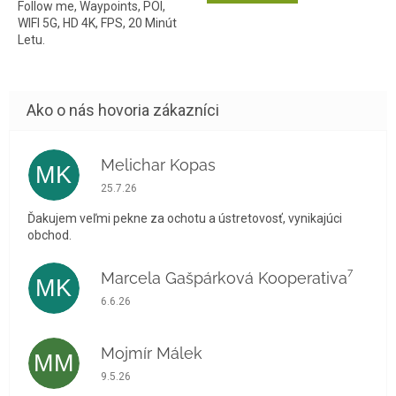
Follow me, Waypoints, POI,
WIFI 5G, HD 4K, FPS, 20 Minút
Letu.
Melichar Kopas
MK
Hodnotenie obchodu je 5 z 5 hviezdičiek.
25.7.26
Ďakujem veľmi pekne za ochotu a ústretovosť, vynikajúci
obchod.
Marcela Gašpárková Kooperativa⁷
MK
Hodnotenie obchodu je 5 z 5 hviezdičiek.
6.6.26
Mojmír Málek
MM
Hodnotenie obchodu je 5 z 5 hviezdičiek.
9.5.26