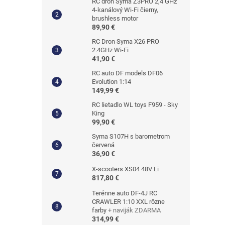
RC dron Syma Z3PRO 2,4 GHz
4-kanálový Wi-Fi čierny,
brushless motor
89,90 €
RC Dron Syma X26 PRO
2.4GHz Wi-Fi
41,90 €
RC auto DF models DF06
Evolution 1:14
149,99 €
RC lietadlo WL toys F959 - Sky
King
99,90 €
Syma S107H s barometrom
červená
36,90 €
X-scooters XS04 48V Li
817,80 €
Terénne auto DF-4J RC
CRAWLER 1:10 XXL rôzne
farby
+ naviják ZDARMA
314,99 €