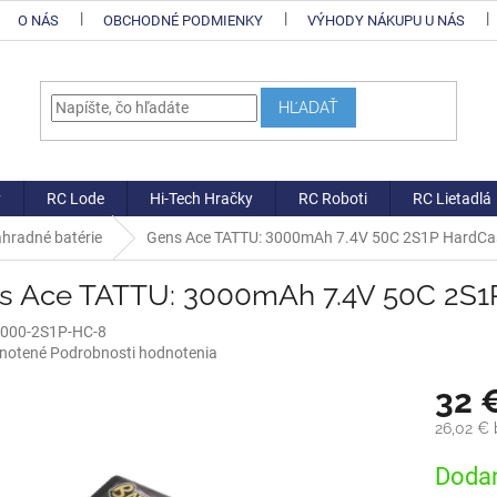
O NÁS
OBCHODNÉ PODMIENKY
VÝHODY NÁKUPU U NÁS
HĽADAŤ
y
RC Lode
Hi-Tech Hračky
RC Roboti
RC Lietadlá
hradné batérie
Gens Ace TATTU: 3000mAh 7.4V 50C 2S1P HardCas
s Ace TATTU: 3000mAh 7.4V 50C 2S1
3000-2S1P-HC-8
né
notené
Podrobnosti hodnotenia
nie
32 
u
26,02 €
Jednotk
Dodan
cena: