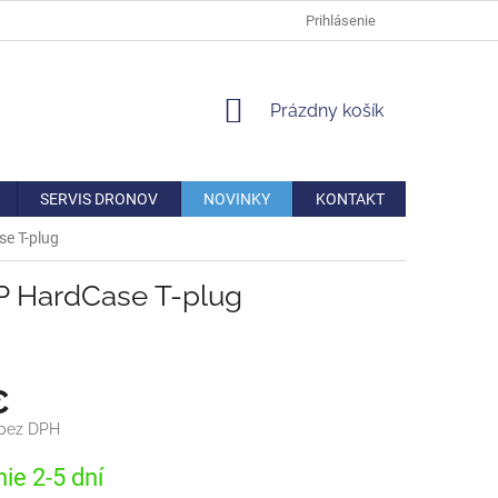
DOPRAVA
VERNOSTNÁ ZĽAVA
AKO REKLAMOVAŤ/VRÁTIŤ TO
Prihlásenie
NÁKUPNÝ
Prázdny košík
KOŠÍK
SERVIS DRONOV
NOVINKY
KONTAKT
e T-plug
P HardCase T-plug
€
 bez DPH
ová
ie 2-5 dní