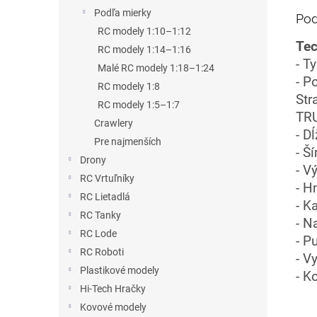
Podľa mierky
Pod
RC modely 1:10–1:12
Tec
RC modely 1:14–1:16
- T
Malé RC modely 1:18–1:24
- P
RC modely 1:8
Str
RC modely 1:5–1:7
TRU
Crawlery
- D
Pre najmenších
- Š
Drony
- V
RC Vrtuľníky
- H
RC Lietadlá
- K
RC Tanky
- N
RC Lode
- P
RC Roboti
- V
Plastikové modely
- K
Hi-Tech Hračky
Kovové modely