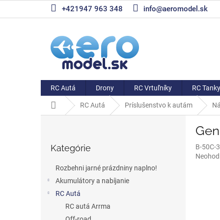
Prejsť
+421947 963 348
info@aeromodel.sk
na
obsah
RC Autá
Drony
RC Vrtuľníky
RC Tank
Domov
RC Autá
Príslušenstvo k autám
Ná
B
Gen
o
Preskočiť
č
Kategórie
B-50C-
kategórie
n
Priemer
Neohod
ý
hodnote
Rozbehni jarné prázdniny naplno!
p
produkt
Akumulátory a nabíjanie
a
je
0,0
RC Autá
n
z
e
RC autá Arrma
5
l
Off-road