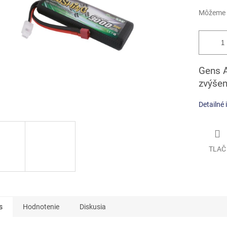
iek.
Môžeme d
Gens A
zvýše
Detailné 
TLAČ
s
Hodnotenie
Diskusia