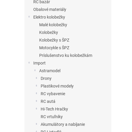
RC bazár
Obalové materiály
Elektro kolobežky
Malé kolobežky
Kolobežky
Kolobežky s ŠPZ
Motocykle s ŠPZ
Príslušenstvo ku kolobežkám
Import
Astramodel
Drony
Plastikové modely
RC vybavenie
RC autá
Hi-Tech Hračky
RC vrtuľníky
Akumulátory a nabíjanie