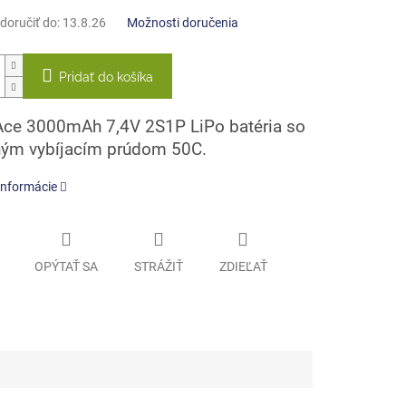
oručiť do:
13.8.26
Možnosti doručenia
Pridať do košíka
ce 3000mAh 7,4V 2S1P LiPo batéria so
ným vybíjacím prúdom 50C.
informácie
OPÝTAŤ SA
STRÁŽIŤ
ZDIEĽAŤ