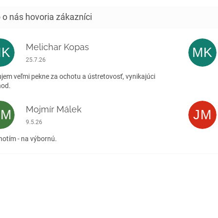
Melichar Kopas
MK
MK
Hodnotenie obchodu je 5 z 5 hviezdičiek.
25.7.26
jem veľmi pekne za ochotu a ústretovosť, vynikajúci
hod.
Mojmír Málek
MM
JM
Hodnotenie obchodu je 5 z 5 hviezdičiek.
9.5.26
otím - na výbornú.