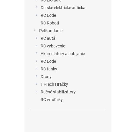
RC Lietadlá
Detské elektrické autíčka
RC Lode
RC Roboti
Pelikandaniel
RC autá
RC vybavenie
Akumulátory a nabíjanie
RC Lode
RC tanky
Drony
Hi-Tech Hračky
Ručné stabilizátory
RC vrtuľníky