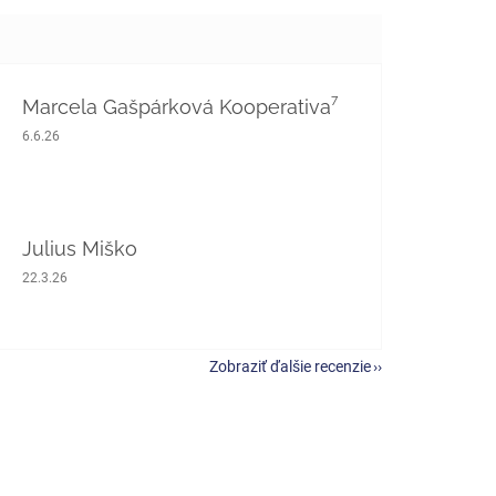
Marcela Gašpárková Kooperativa⁷
Hodnotenie obchodu je 5 z 5 hviezdičiek.
6.6.26
Julius Miško
Hodnotenie obchodu je 5 z 5 hviezdičiek.
22.3.26
Zobraziť ďalšie recenzie