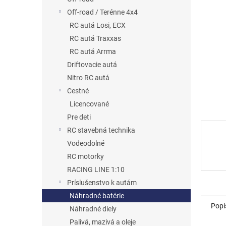
hviezdič
Off-road / Terénne 4x4
RC autá Losi, ECX
RC autá Traxxas
RC autá Arrma
Driftovacie autá
Nitro RC autá
Cestné
Licencované
Pre deti
RC stavebná technika
Vodeodolné
RC motorky
RACING LINE 1:10
Príslušenstvo k autám
Náhradné batérie
Popi
Náhradné diely
Palivá, mazivá a oleje