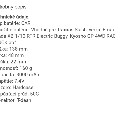
robný popis
hnické údaje:
yp batérie: CAR
oužitie batérie: Vhodné pre Traxxas Slash, verziu Emax
ada XB 1/10 RTR Electric Buggy, Kyosho GP 4WD RA
CK atď.
ĺžka: 138 mm
írka: 48 mm
ýška: 22 mm
motnosť: 160 g
apacita: 3000 mAh
apätie: 7.4V
uzdro: Hardcase
ypúšťací prúd: 50C
onektor: T-dean