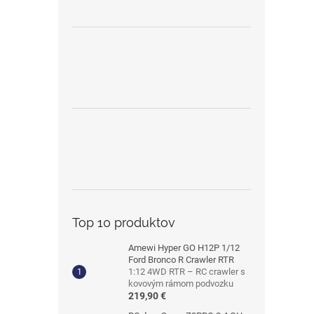
Top 10 produktov
Amewi Hyper GO H12P 1/12
Ford Bronco R Crawler RTR
1:12 4WD RTR – RC crawler s
kovovým rámom podvozku
219,90 €