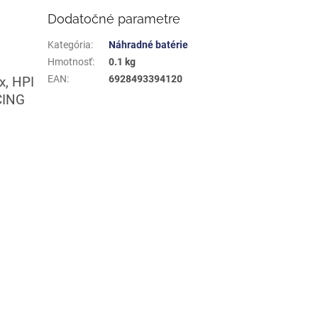
Dodatočné parametre
Kategória
:
Náhradné batérie
Hmotnosť
:
0.1 kg
EAN
:
6928493394120
x, HPI
CING