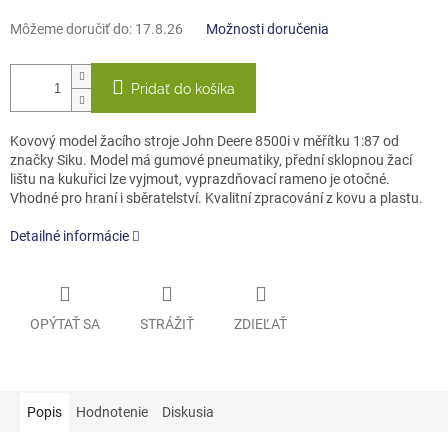
Môžeme doručiť do:
17.8.26
Možnosti doručenia
Pridať do košíka
Kovový model žacího stroje John Deere 8500i v měřítku 1:87 od
značky Siku. Model má gumové pneumatiky, přední sklopnou žací
lištu na kukuřici lze vyjmout, vyprazdňovací rameno je otočné.
Vhodné pro hraní i sběratelství. Kvalitní zpracování z kovu a plastu.
Detailné informácie
OPÝTAŤ SA
STRÁŽIŤ
ZDIEĽAŤ
Popis
Hodnotenie
Diskusia