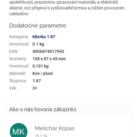
spolehlivosti, preciznímu zpracování materiálu a efektivitě
sklizně, což přispívá k vyšší kvalitě krmiva a nižším provozním
nákladům.
Dodatočné parametre
Kategória
:
Mierka 1:87
Hmotnosť
:
0.1 kg
EAN
:
4006874017942
Rozmery
:
108 x 87 x 45 mm
Hmotnosť
:
0,101 kg
Materiál
:
Kov / plast
Stupnica
:
1:87
Vek
:
3+
Melichar Kopas
MK
Hodnotenie obchodu je 5 z 5 hviezdičiek.
25.7.26