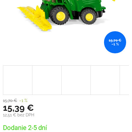
15,70 €
–1 %
15,70 €
–1 %
15,39 €
12,51 € bez DPH
Jednotková
Dodanie 2-5 dní
cena: