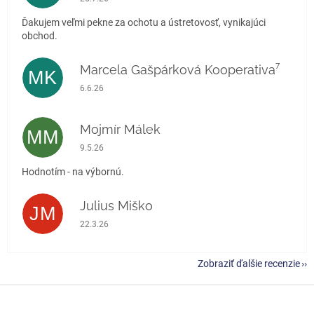
Ďakujem veľmi pekne za ochotu a ústretovosť, vynikajúci
obchod.
Marcela Gašpárková Kooperativa⁷
MK
Hodnotenie obchodu je 5 z 5 hviezdičiek.
6.6.26
Mojmír Málek
MM
Hodnotenie obchodu je 5 z 5 hviezdičiek.
9.5.26
Hodnotím - na výbornú.
Julius Miško
JM
Hodnotenie obchodu je 5 z 5 hviezdičiek.
22.3.26
Zobraziť ďalšie recenzie
Z
á