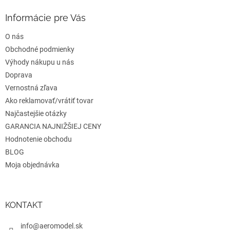
p
ä
Informácie pre Vás
t
O nás
i
e
Obchodné podmienky
Výhody nákupu u nás
Doprava
Vernostná zľava
Ako reklamovať/vrátiť tovar
Najčastejšie otázky
GARANCIA NAJNIŽŠIEJ CENY
Hodnotenie obchodu
BLOG
Moja objednávka
KONTAKT
info@aeromodel.sk