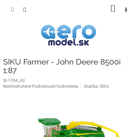
Prejsť
NÁKU
na
obsah
KOŠÍK
SIKU Farmer - John Deere 8500i
1:87
SI-1794_AS
Priemerné
Neohodnotené
Podrobnosti hodnotenia
Značka:
SIKU
hodnotenie
produktu
je
0,0
z
5
hviezdičiek.