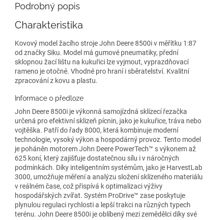
Podrobný popis
Charakteristika
Kovový model žacího stroje John Deere 8500i v měřítku 1:87
od značky Siku. Model má gumové pneumatiky, přední
sklopnou žací lištu na kukuřici lze vyjmout, vyprazdňovací
rameno je otočné. Vhodné pro hraní i sběratelství. Kvalitní
zpracování z kovu a plastu.
Informace o předloze
John Deere 8500i je výkonná samojízdná sklízecí řezačka
určená pro efektivní sklizeň pícnin, jako je kukuřice, tráva nebo
vojtěška. Patří do řady 8000, která kombinuje moderní
technologie, vysoký výkon a hospodárný provoz. Tento model
je poháněn motorem John Deere PowerTech™ s výkonem až
625 koní, který zajišťuje dostatečnou sílu i v náročných
podmínkách. Díky inteligentním systémům, jako je HarvestLab
3000, umožňuje měření a analýzu složení sklízeného materiálu
v reálném čase, což přispívá k optimalizaci výživy
hospodářských zvířat. Systém ProDrive™ zase poskytuje
plynulou regulaci rychlosti a lepší trakci na různých typech
terénu. John Deere 8500i je oblíbený mezi zemědělci díky své