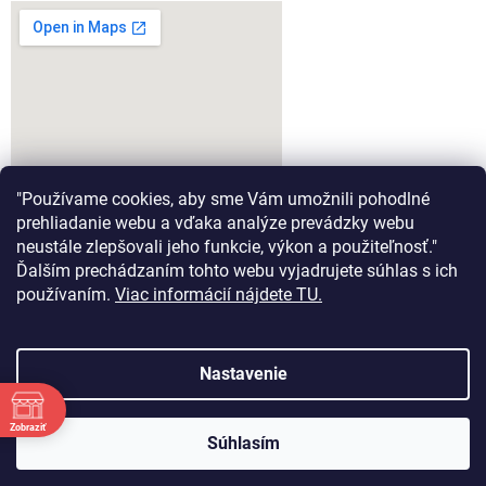
"Používame cookies, aby sme Vám umožnili pohodlné
prehliadanie webu a vďaka analýze prevádzky webu
neustále zlepšovali jeho funkcie, výkon a použiteľnosť."
Ďalším prechádzaním tohto webu vyjadrujete súhlas s ich
google-map-generator.com
používaním.
Viac informácií nájdete TU.
Nastavenie
Vytvoril Shoptet
Zobraziť
Súhlasím
Copyright 2026
Aeromodel.sk
. Všetky práva vyhradené.
Tešíme sa na Vašu návštevu :)