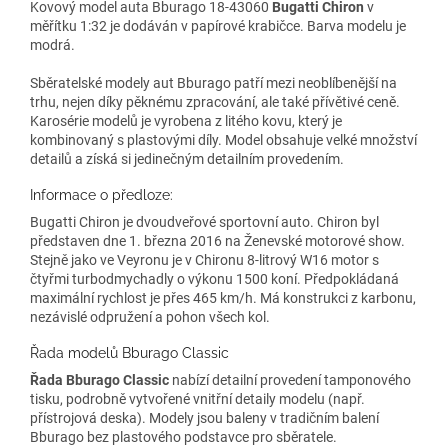
Kovový model auta Bburago 18-43060
Bugatti Chiron
v
měřítku 1:32 je dodáván v papírové krabičce. Barva modelu je
modrá.
Sběratelské modely aut Bburago patří mezi neoblíbenější na
trhu, nejen díky pěknému zpracování, ale také přívětivé ceně.
Karosérie modelů je vyrobena z litého kovu, který je
kombinovaný s plastovými díly. Model obsahuje velké množství
detailů a získá si jedinečným detailním provedením.
Informace o předloze:
Bugatti Chiron je dvoudveřové sportovní auto. Chiron byl
představen dne 1. března 2016 na Ženevské motorové show.
Stejně jako ve Veyronu je v Chironu 8-litrový W16 motor s
čtyřmi turbodmychadly o výkonu 1500 koní. Předpokládaná
maximální rychlost je přes 465 km/h. Má konstrukci z karbonu,
nezávislé odpružení a pohon všech kol.
Řada modelů Bburago Classic
Řada Bburago Classic
nabízí detailní provedení tamponového
tisku, podrobně vytvořené vnitřní detaily modelu (např.
přístrojová deska). Modely jsou baleny v tradičním balení
Bburago bez plastového podstavce pro sběratele.