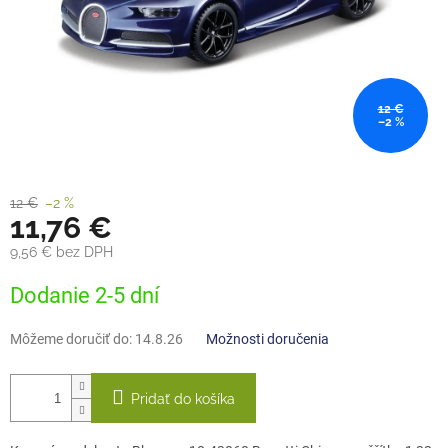
12 €
–2 %
12 €
–2 %
11,76 €
9,56 € bez DPH
Jednotková
Dodanie 2-5 dní
cena:
Môžeme doručiť do:
14.8.26
Možnosti doručenia
Pridať do košíka