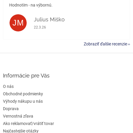
Hodnotím - na výbornú.
Julius Miško
JM
Hodnotenie obchodu je 5 z 5 hviezdičiek.
22.3.26
Zobraziť ďalšie recenzie
Z
á
p
ä
Informácie pre Vás
t
O nás
i
e
Obchodné podmienky
Výhody nákupu u nás
Doprava
Vernostná zľava
Ako reklamovať/vrátiť tovar
Najčastejšie otázky