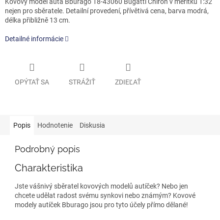
Kovový model auta Bburago 18-43060 Bugatti Chiron v měřítku 1:32
nejen pro sběratele. Detailní provedení, přívětivá cena, barva modrá,
délka přibližně 13 cm.
Detailné informácie
OPÝTAŤ SA
STRÁŽIŤ
ZDIEĽAŤ
Popis
Hodnotenie
Diskusia
Podrobný popis
Charakteristika
Jste vášnivý sběratel kovových modelů autíček? Nebo jen
chcete udělat radost svému synkovi nebo známým? Kovové
modely autíček Bburago jsou pro tyto účely přímo dělané!