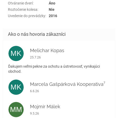
Otváranie dverí
:
Áno
Roztočenie kolesa
:
Nie
Uvedenie do prevádzky
:
2016
Melichar Kopas
MK
Hodnotenie obchodu je 5 z 5 hviezdičiek.
25.7.26
Ďakujem veľmi pekne za ochotu a ústretovosť, vynikajúci
obchod.
Marcela Gašpárková Kooperativa⁷
MK
Hodnotenie obchodu je 5 z 5 hviezdičiek.
6.6.26
Mojmír Málek
MM
Hodnotenie obchodu je 5 z 5 hviezdičiek.
9.5.26