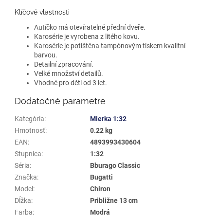
Klíčové vlastnosti
Autíčko má otevíratelné přední dveře.
Karosérie je vyrobena z litého kovu.
Karosérie je potištěna tampónovým tiskem kvalitní
barvou.
Detailní zpracování.
Velké množství detailů.
Vhodné pro děti od 3 let.
Dodatočné parametre
Kategória
:
Mierka 1:32
Hmotnosť
:
0.22 kg
EAN
:
4893993430604
Stupnica
:
1:32
Séria
:
Bburago Classic
Značka
:
Bugatti
Model
:
Chiron
Dĺžka
:
Približne 13 cm
Farba
:
Modrá