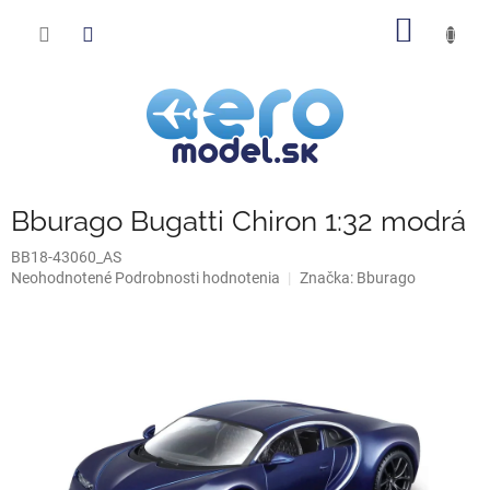
Prejsť
NÁKU
na
obsah
KOŠÍK
Bburago Bugatti Chiron 1:32 modrá
BB18-43060_AS
Priemerné
Neohodnotené
Podrobnosti hodnotenia
Značka:
Bburago
hodnotenie
produktu
je
0,0
z
5
hviezdičiek.