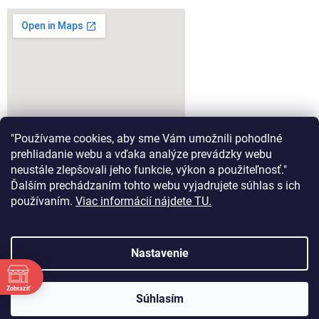
"Používame cookies, aby sme Vám umožnili pohodlné
prehliadanie webu a vďaka analýze prevádzky webu
neustále zlepšovali jeho funkcie, výkon a použiteľnosť."
Ďalším prechádzaním tohto webu vyjadrujete súhlas s ich
google-map-generator.com
používaním.
Viac informácií nájdete TU.
Nastavenie
Vytvoril Shoptet
Zobraziť
Súhlasím
Copyright 2026
Aeromodel.sk
. Všetky práva vyhradené.
Tešíme sa na Vašu návštevu :)