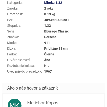
Kategória
:
Mierka 1:32
Záruka
:
2 roky
Hmotnosť
:
0.19 kg
EAN
:
4893993430581
Stupnica
:
1:32
Séria
:
Bburago Classic
Značka
:
Porsche
Model
:
911
Dĺžka
:
Približne 13 cm
Farba
:
Čierna
Otváranie dverí
:
Áno
Roztočenie kolesa
:
Nie
Uvedenie do prevádzky
:
1967
Melichar Kopas
MK