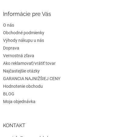
á
p
ä
Informácie pre Vás
t
O nás
i
e
Obchodné podmienky
Výhody nákupu u nás
Doprava
Vernostná zľava
Ako reklamovať/vrátiť tovar
Najčastejšie otázky
GARANCIA NAJNIŽŠIEJ CENY
Hodnotenie obchodu
BLOG
Moja objednávka
KONTAKT