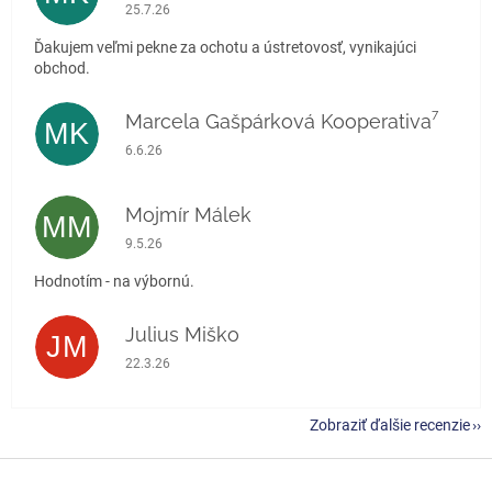
Hodnotenie obchodu je 5 z 5 hviezdičiek.
25.7.26
Ďakujem veľmi pekne za ochotu a ústretovosť, vynikajúci
obchod.
Marcela Gašpárková Kooperativa⁷
MK
Hodnotenie obchodu je 5 z 5 hviezdičiek.
6.6.26
Mojmír Málek
MM
Hodnotenie obchodu je 5 z 5 hviezdičiek.
9.5.26
Hodnotím - na výbornú.
Julius Miško
JM
Hodnotenie obchodu je 5 z 5 hviezdičiek.
22.3.26
Zobraziť ďalšie recenzie
Z