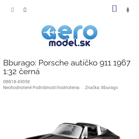
Prejsť
NÁKU
na
obsah
KOŠÍK
Bburago: Porsche autíčko 911 1967
1:32 černá
0BB18-43058
Priemerné
Neohodnotené
Podrobnosti hodnotenia
Značka:
Bburago
hodnotenie
produktu
je
0,0
z
5
hviezdičiek.