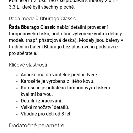
Porche 911 z roku 1967 se prodával s motory 2.0 L -
3.3 L, které byli všechny ploché.
Řada modelů Bburago Classic
Řada Bburago Classic
nabízí detailní provedení
tamponového tisku, podrobně vytvořené vnitřní detaily
modelu (např. přístrojová deska). Modely jsou baleny v
tradičním balení Bburago bez plastového podstavce
pro sběratele.
Klíčové vlastnosti
Autíčko má otevíratelné přední dveře.
Karosérie je vyrobena z litého kovu.
Karosérie je potištěna tampónovým tiskem
kvalitní barvou.
Detailní zpracování.
Velké množství detailů.
Vhodné pro děti od 3 let.
Dodatočné parametre