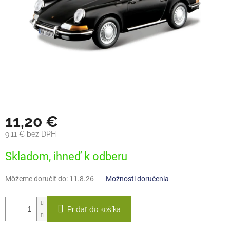
11,20 €
9,11 € bez DPH
Jednotková
Skladom, ihneď k odberu
cena:
Môžeme doručiť do:
11.8.26
Možnosti doručenia
Pridať do košíka