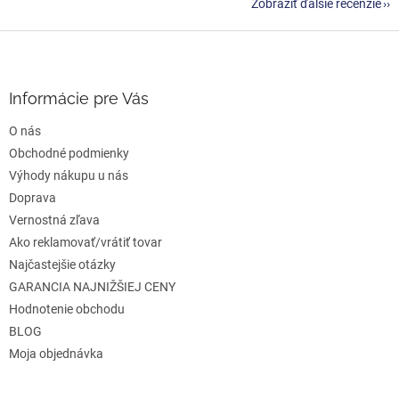
Zobraziť ďalšie recenzie
Z
á
p
ä
Informácie pre Vás
t
O nás
i
e
Obchodné podmienky
Výhody nákupu u nás
Doprava
Vernostná zľava
Ako reklamovať/vrátiť tovar
Najčastejšie otázky
GARANCIA NAJNIŽŠIEJ CENY
Hodnotenie obchodu
BLOG
Moja objednávka