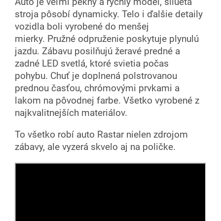
Auto je veľmi pekný a rýchly model, silueta
stroja pôsobí dynamicky. Telo i ďalšie detaily
vozidla boli vyrobené do menšej
mierky. Pružné odpruženie poskytuje plynulú
jazdu. Zábavu posilňujú žeravé predné a
zadné LED svetlá, ktoré svietia počas
pohybu. Chuť je doplnená polstrovanou
prednou časťou, chrómovými prvkami a
lakom na pôvodnej farbe. Všetko vyrobené z
najkvalitnejších materiálov.
To všetko robí auto Rastar nielen zdrojom
zábavy, ale vyzerá skvelo aj na poličke.