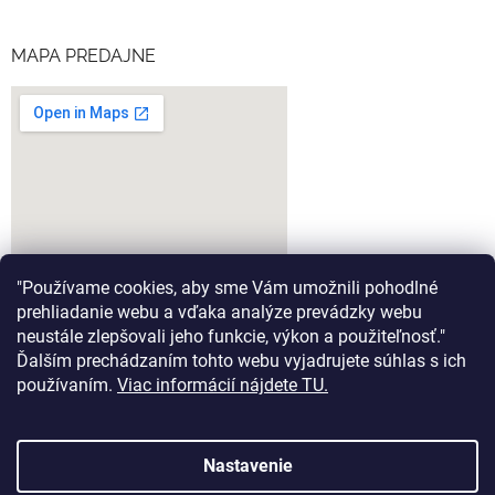
MAPA PREDAJNE
"Používame cookies, aby sme Vám umožnili pohodlné
prehliadanie webu a vďaka analýze prevádzky webu
neustále zlepšovali jeho funkcie, výkon a použiteľnosť."
Ďalším prechádzaním tohto webu vyjadrujete súhlas s ich
google-map-generator.com
používaním.
Viac informácií nájdete TU.
Nastavenie
Vytvoril Shoptet