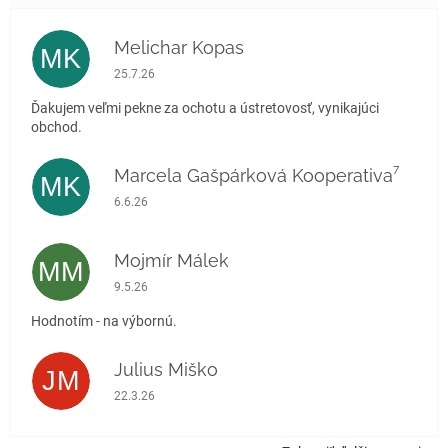
Melichar Kopas
MK
Hodnotenie obchodu je 5 z 5 hviezdičiek.
25.7.26
Ďakujem veľmi pekne za ochotu a ústretovosť, vynikajúci
obchod.
Marcela Gašpárková Kooperativa⁷
MK
Hodnotenie obchodu je 5 z 5 hviezdičiek.
6.6.26
Mojmír Málek
MM
Hodnotenie obchodu je 5 z 5 hviezdičiek.
9.5.26
Hodnotím - na výbornú.
Julius Miško
JM
Hodnotenie obchodu je 5 z 5 hviezdičiek.
22.3.26