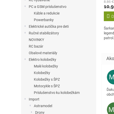
RC vybavenie
8,86 
produ
10,
PC a GSM príslušenstvo
je
5,0
Káble a redukcie
D
z
Powerbanky
5
Elektrické autíčka pre deti
hviezd
Šarkan
Ručné stabilizátory
legen
patrol
NOVINKY
RC bazár
Obalové materiály
Elektro kolobežky
Malé kolobežky
Kolobežky
Kolobežky s ŠPZ
Motocykle s ŠPZ
Ďaku
Príslušenstvo ku kolobežkám
obc
Import
Astramodel
Drony