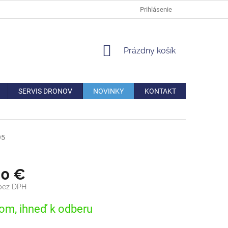
DOPRAVA
VERNOSTNÁ ZĽAVA
AKO REKLAMOVAŤ/VRÁTIŤ TO
Prihlásenie
NÁKUPNÝ
Prázdny košík
KOŠÍK
SERVIS DRONOV
NOVINKY
KONTAKT
95
90 €
 bez DPH
ová
om, ihneď k odberu