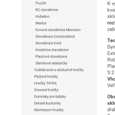
K v
Puzzle
kva
RC stavebnice
skl
Hubelino
roz
Merkur
zab
Kovové stavebnice Meccano
Stavebnice Construblock
Tec
Stavebnice Krick
Dyn
Kreatívne stavebnice
Ext
Plastové stavebnice
Rob
Slamkové skládačky
Pla
Vzdelávacie a edukačné hračky
S 2
Plyšové hračky
Vho
Hračky TATRA
Veľ
Drevené hračky
Obs
Domčeky pre bábiky
skl
Detské kuchynky
dra
Montessori hračky