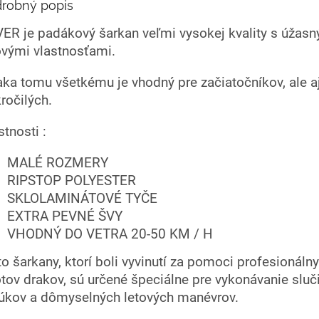
robný popis
ER je padákový šarkan veľmi vysokej kvality s úžas
ovými vlastnosťami.
ka tomu všetkému je vhodný pre začiatočníkov, ale a
ročilých.
stnosti :
MALÉ ROZMERY
RIPSTOP POLYESTER
SKLOLAMINÁTOVÉ TYČE
EXTRA PEVNÉ ŠVY
VHODNÝ DO VETRA 20-50 KM / H
to šarkany, ktorí boli vyvinutí za pomoci profesionáln
otov drakov, sú určené špeciálne pre vykonávanie sluč
úkov a dômyselných letových manévrov.