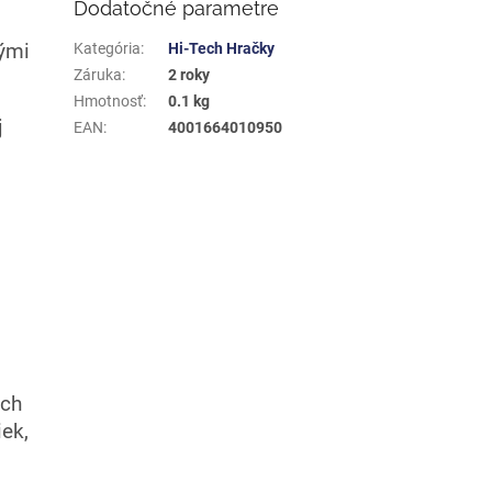
Dodatočné parametre
nými
Kategória
:
Hi-Tech Hračky
Záruka
:
2 roky
Hmotnosť
:
0.1 kg
j
EAN
:
4001664010950
ych
iek,