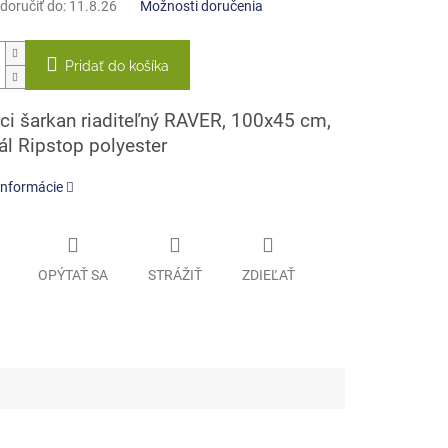
oručiť do:
11.8.26
Možnosti doručenia
Pridať do košíka
úci šarkan riaditeľný RAVER, 100x45 cm,
ál Ripstop polyester
informácie
OPÝTAŤ SA
STRÁŽIŤ
ZDIEĽAŤ