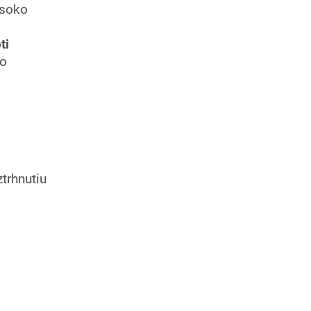
ysoko
ti
ko
trhnutiu