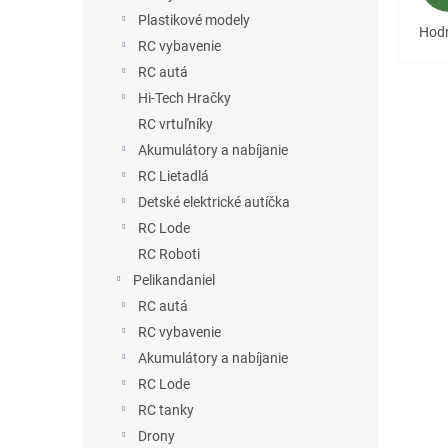
Plastikové modely
Hodn
RC vybavenie
RC autá
Hi-Tech Hračky
RC vrtuľníky
Akumulátory a nabíjanie
RC Lietadlá
Detské elektrické autíčka
RC Lode
RC Roboti
Pelikandaniel
RC autá
RC vybavenie
Akumulátory a nabíjanie
RC Lode
RC tanky
Drony