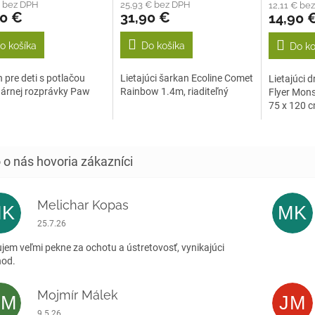
€ bez DPH
25,93 € bez DPH
12,11 € be
ktu
90 €
31,90 €
14,90 
o košíka
Do košíka
Do ko
ičiek.
 pre deti s potlačou
Lietajúci šarkan Ecoline Comet
Lietajúci d
dárnej rozprávky Paw
Rainbow 1.4m, riaditeľný
Flyer Mons
.
75 x 120 c
Melichar Kopas
MK
MK
Hodnotenie obchodu je 5 z 5 hviezdičiek.
25.7.26
jem veľmi pekne za ochotu a ústretovosť, vynikajúci
hod.
Mojmír Málek
MM
JM
Hodnotenie obchodu je 5 z 5 hviezdičiek.
9.5.26