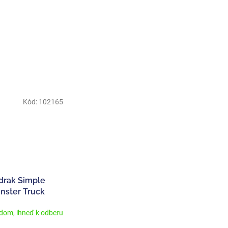
Kód:
102165
drak Simple
nster Truck
dom, ihneď k odberu