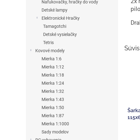
2x 
Nafukovačky, hračky do vody
pil
Detské lampy
Elektronické Hračky
Dra
Tamagotchi
Detské vysielačky
Tetris
Súvis
Kovové modely
Mierka 1:6
Mierka 1:12
Mierka 1:18
Mierka 1:24
Mierka 1:32
Mierka 1:43
Mierka 1:50
Šark
Mierka 1:87
115x
Mierka 1:1000
Priem
Sady modelov
hodno