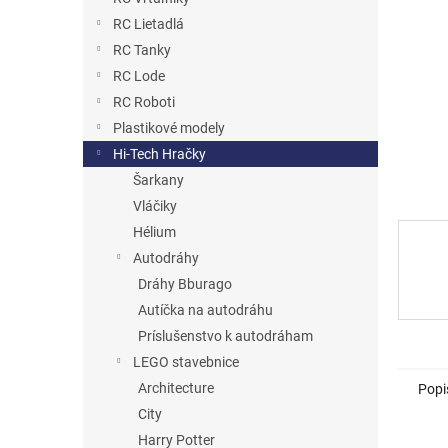
RC Lietadlá
RC Tanky
RC Lode
RC Roboti
Plastikové modely
Hi-Tech Hračky
Šarkany
Vláčiky
Hélium
Autodráhy
Dráhy Bburago
Autíčka na autodráhu
Príslušenstvo k autodráham
LEGO stavebnice
Architecture
Popi
City
Harry Potter