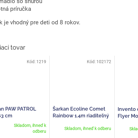
madlo so šnúrou
otná príručka
k je vhodný pre deti od 8 rokov.
iaci tovar
Kód:
1219
Kód:
102172
an PAW PATROL
Šarkan Ecoline Comet
Invento 
63 cm
Rainbow 1.4m riaditeľný
Flyer Mo
Skladom, ihneď k
Skladom, ihneď k odberu
Skla
erné
odberu
tenie