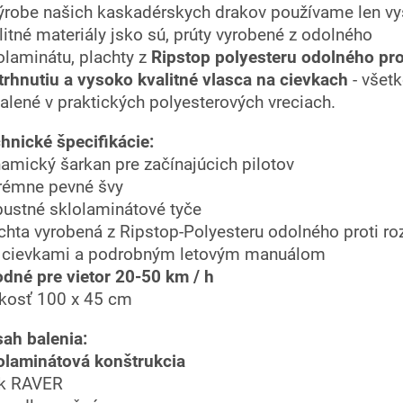
ýrobe našich kaskadérskych drakov používame len v
litné materiály jsko sú, prúty vyrobené z odolného
olaminátu, plachty z
Ripstop polyesteru odolného pro
trhnutiu a vysoko kvalitné vlasca na cievkach
- všet
alené v praktických polyesterových vreciach.
hnické špecifikácie:
amický šarkan pre začínajúcich pilotov
rémne pevné švy
ustné sklolaminátové tyče
chta vyrobená z Ripstop-Polyesteru odolného proti roz
 cievkami a podrobným letovým manuálom
dné pre vietor 20-50 km / h
kosť 100 x 45 cm
ah balenia:
olaminátová konštrukcia
k RAVER