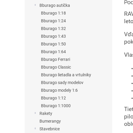
Pod
Bburago autíčka
RAV
Bburago 1:18
let
Bburago 1:24
Bburago 1:32
Vďa
Bburago 1:43
pok
Bburago 1:50
Bburago 1:64
Vla
Bburago Ferrari
Bburago Classic
Bburago lietadla a vrtulniky
Bburago sady modelov
Bburago modely 1:6
Bburago 1:12
Bburago 1:1000
Tie
Rakety
pil
Bumerangy
obl
Stavebnice