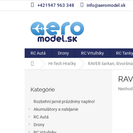
Prejsť
+421947 963 348
info@aeromodel.sk
na
obsah
RC Autá
Drony
RC Vrtuľníky
RC Tank
Domov
Hi-Tech Hračky
RAVER šarkan, štvoršn
B
RAV
o
Preskočiť
č
Priemer
Kategórie
Neohod
kategórie
n
hodnote
ý
produkt
Rozbehni jarné prázdniny naplno!
p
je
Akumulátory a nabíjanie
a
0,0
z
RC Autá
n
5
e
Drony
hviezdič
l
RC Vrtuľníky