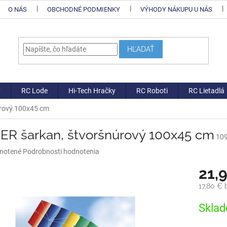
O NÁS
OBCHODNÉ PODMIENKY
VÝHODY NÁKUPU U NÁS
HĽADAŤ
y
RC Lode
Hi-Tech Hračky
RC Roboti
RC Lietadlá
úrový 100x45 cm
ER šarkan, štvoršnúrový 100x45 cm
10
né
notené
Podrobnosti hodnotenia
nie
21,
u
17,80 €
Jednotk
Sklad
cena:
iek.