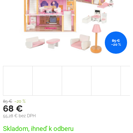
85 €
–20 %
85 €
–20 %
68 €
55,28 € bez DPH
Jednotková
Skladom, ihneď k odberu
cena: