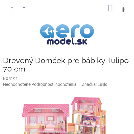
Prejsť
NÁKU
na
obsah
KOŠÍK
Drevený Domček pre bábiky Tulipo
70 cm
KX5191
Priemerné
Neohodnotené
Podrobnosti hodnotenia
Značka:
Lulilo
hodnotenie
produktu
je
0,0
z
5
hviezdičiek.