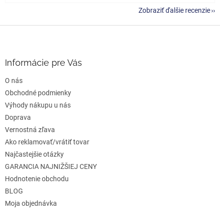
Zobraziť ďalšie recenzie
Z
á
p
ä
Informácie pre Vás
t
O nás
i
e
Obchodné podmienky
Výhody nákupu u nás
Doprava
Vernostná zľava
Ako reklamovať/vrátiť tovar
Najčastejšie otázky
GARANCIA NAJNIŽŠIEJ CENY
Hodnotenie obchodu
BLOG
Moja objednávka