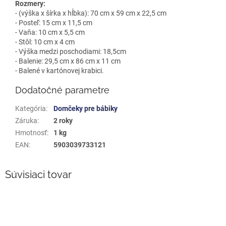
Rozmery:
- (výška x šírka x hĺbka): 70 cm x 59 cm x 22,5 cm
- Posteľ: 15 cm x 11,5 cm
- Vaňa: 10 cm x 5,5 cm
- Stôl: 10 cm x 4 cm
- Výška medzi poschodiami: 18,5cm
- Balenie: 29,5 cm x 86 cm x 11 cm
- Balené v kartónovej krabici.
Dodatočné parametre
Kategória
:
Domčeky pre bábiky
Záruka
:
2 roky
Hmotnosť
:
1 kg
EAN
:
5903039733121
Súvisiaci tovar