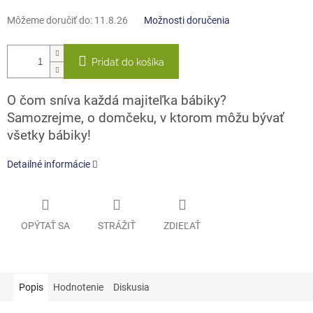
Môžeme doručiť do:
11.8.26
Možnosti doručenia
Pridať do košíka
O čom sníva každá majiteľka bábiky?
Samozrejme, o domčeku, v ktorom môžu bývať
všetky bábiky!
Detailné informácie
OPÝTAŤ SA
STRÁŽIŤ
ZDIEĽAŤ
Popis
Hodnotenie
Diskusia