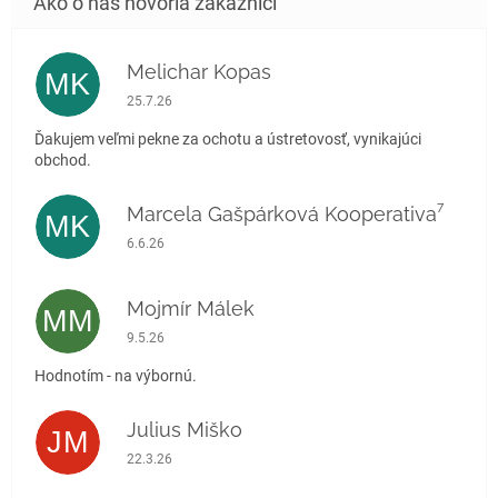
Melichar Kopas
MK
Hodnotenie obchodu je 5 z 5 hviezdičiek.
25.7.26
Ďakujem veľmi pekne za ochotu a ústretovosť, vynikajúci
obchod.
Marcela Gašpárková Kooperativa⁷
MK
Hodnotenie obchodu je 5 z 5 hviezdičiek.
6.6.26
Mojmír Málek
MM
Hodnotenie obchodu je 5 z 5 hviezdičiek.
9.5.26
Hodnotím - na výbornú.
Julius Miško
JM
Hodnotenie obchodu je 5 z 5 hviezdičiek.
22.3.26