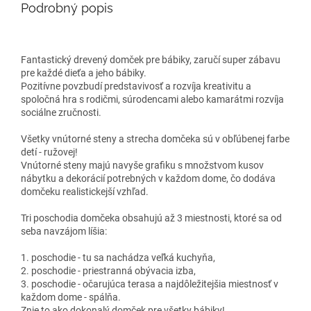
Podrobný popis
Fantastický drevený domček pre bábiky, zaručí super zábavu
pre každé dieťa a jeho bábiky.
Pozitívne povzbudí predstavivosť a rozvíja kreativitu a
spoločná hra s rodičmi, súrodencami alebo kamarátmi rozvíja
sociálne zručnosti.
Všetky vnútorné steny a strecha domčeka sú v obľúbenej farbe
detí - ružovej!
Vnútorné steny majú navyše grafiku s množstvom kusov
nábytku a dekorácií potrebných v každom dome, čo dodáva
domčeku realistickejší vzhľad.
Tri poschodia domčeka obsahujú až 3 miestnosti, ktoré sa od
seba navzájom líšia:
1. poschodie - tu sa nachádza veľká kuchyňa,
2. poschodie - priestranná obývacia izba,
3. poschodie - očarujúca terasa a najdôležitejšia miestnosť v
každom dome - spálňa.
Znie to ako dokonalý domček pre všetky bábiky!