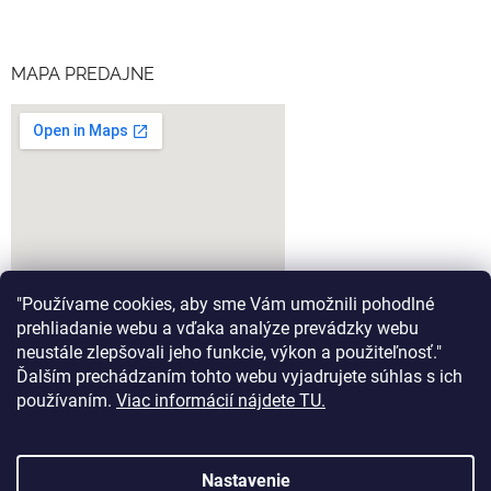
MAPA PREDAJNE
"Používame cookies, aby sme Vám umožnili pohodlné
prehliadanie webu a vďaka analýze prevádzky webu
neustále zlepšovali jeho funkcie, výkon a použiteľnosť."
Ďalším prechádzaním tohto webu vyjadrujete súhlas s ich
google-map-generator.com
používaním.
Viac informácií nájdete TU.
Nastavenie
Vytvoril Shoptet