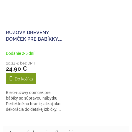
RUŽOVÝ DREVENÝ
DOMČEK PRE BABÍKKY,
MONTESSORI
NÁBYTKOVÉ DOPLNKY
Dodanie 2-5 dní
36CM
20,24 € bez DPH
24,90 €
Do košíka
Bielo-ružový domček pre
bábiky so súpravou nábytku.
Perfektné na hranie, ale aj ako
dekorácia do detskej izbičky....