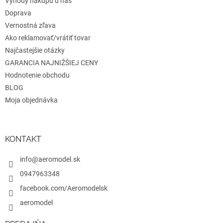
Výhody nákupu u nás
Doprava
Vernostná zľava
Ako reklamovať/vrátiť tovar
Najčastejšie otázky
GARANCIA NAJNIŽŠIEJ CENY
Hodnotenie obchodu
BLOG
Moja objednávka
KONTAKT
info@aeromodel.sk
0947963348
facebook.com/Aeromodelsk
aeromodel