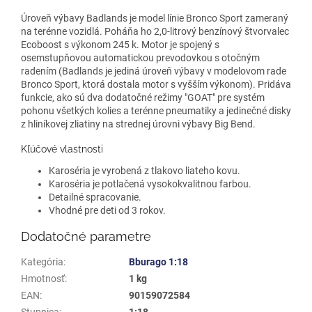
Úroveň výbavy Badlands je model línie Bronco Sport zameraný
na terénne vozidlá. Poháňa ho 2,0-litrový benzínový štvorvalec
Ecoboost s výkonom 245 k. Motor je spojený s
osemstupňovou automatickou prevodovkou s otočným
radením (Badlands je jediná úroveň výbavy v modelovom rade
Bronco Sport, ktorá dostala motor s vyšším výkonom). Pridáva
funkcie, ako sú dva dodatočné režimy "GOAT" pre systém
pohonu všetkých kolies a terénne pneumatiky a jedinečné disky
z hliníkovej zliatiny na strednej úrovni výbavy Big Bend.
Kľúčové vlastnosti
Karoséria je vyrobená z tlakovo liateho kovu.
Karoséria je potlačená vysokokvalitnou farbou.
Detailné spracovanie.
Vhodné pre deti od 3 rokov.
Dodatočné parametre
Kategória
:
Bburago 1:18
Hmotnosť
:
1 kg
EAN
:
90159072584
Stupnica
:
1:18