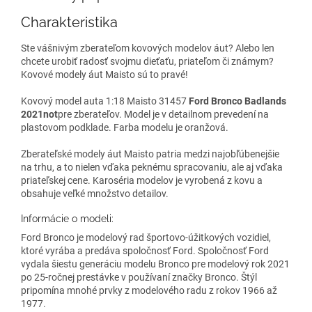
Charakteristika
Ste vášnivým zberateľom kovových modelov áut? Alebo len
chcete urobiť radosť svojmu dieťaťu, priateľom či známym?
Kovové modely áut Maisto sú to pravé!
Kovový model auta 1:18 Maisto 31457
Ford Bronco Badlands
2021not
pre zberateľov. Model je v detailnom prevedení na
plastovom podklade. Farba modelu je oranžová.
Zberateľské modely áut Maisto patria medzi najobľúbenejšie
na trhu, a to nielen vďaka peknému spracovaniu, ale aj vďaka
priateľskej cene. Karoséria modelov je vyrobená z kovu a
obsahuje veľké množstvo detailov.
Informácie o modeli:
Ford Bronco je modelový rad športovo-úžitkových vozidiel,
ktoré vyrába a predáva spoločnosť Ford. Spoločnosť Ford
vydala šiestu generáciu modelu Bronco pre modelový rok 2021
po 25-ročnej prestávke v používaní značky Bronco. Štýl
pripomína mnohé prvky z modelového radu z rokov 1966 až
1977.