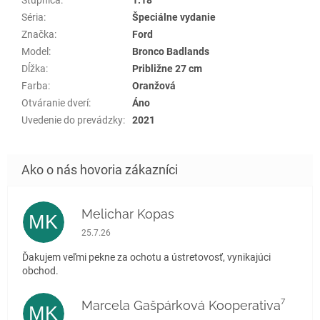
Séria
:
Špeciálne vydanie
Značka
:
Ford
Model
:
Bronco Badlands
Dĺžka
:
Približne 27 cm
Farba
:
Oranžová
Otváranie dverí
:
Áno
Uvedenie do prevádzky
:
2021
Melichar Kopas
MK
Hodnotenie obchodu je 5 z 5 hviezdičiek.
25.7.26
Ďakujem veľmi pekne za ochotu a ústretovosť, vynikajúci
obchod.
Marcela Gašpárková Kooperativa⁷
MK