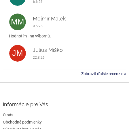
Hodnotenie obchodu je 5 z 5 hviezdičiek.
6.6.26
Mojmír Málek
MM
Hodnotenie obchodu je 5 z 5 hviezdičiek.
9.5.26
Hodnotím - na výbornú.
Julius Miško
JM
Hodnotenie obchodu je 5 z 5 hviezdičiek.
22.3.26
Zobraziť ďalšie recenzie
Z
á
p
ä
Informácie pre Vás
t
O nás
i
e
Obchodné podmienky