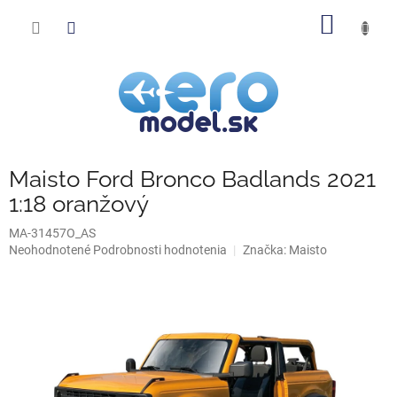
Prejsť
NÁKU
na
obsah
KOŠÍK
Maisto Ford Bronco Badlands 2021
1:18 oranžový
MA-31457O_AS
Priemerné
Neohodnotené
Podrobnosti hodnotenia
Značka:
Maisto
hodnotenie
produktu
je
0,0
z
5
hviezdičiek.