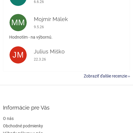
Hodnotenie obchodu je 5 z 5 hviezdičiek.
6.6.26
Mojmír Málek
MM
Hodnotenie obchodu je 5 z 5 hviezdičiek.
9.5.26
Hodnotím - na výbornú.
Julius Miško
JM
Hodnotenie obchodu je 5 z 5 hviezdičiek.
22.3.26
Zobraziť ďalšie recenzie
Z
á
p
ä
Informácie pre Vás
t
O nás
i
e
Obchodné podmienky