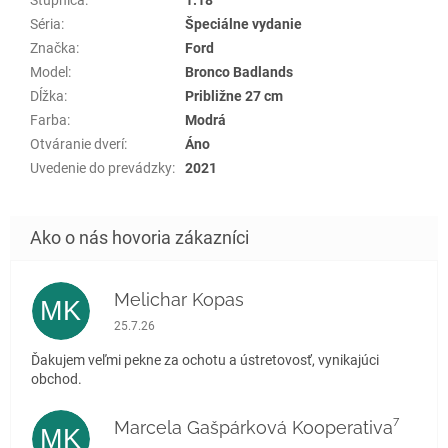
Séria
:
Špeciálne vydanie
Značka
:
Ford
Model
:
Bronco Badlands
Dĺžka
:
Približne 27 cm
Farba
:
Modrá
Otváranie dverí
:
Áno
Uvedenie do prevádzky
:
2021
Melichar Kopas
MK
Hodnotenie obchodu je 5 z 5 hviezdičiek.
25.7.26
Ďakujem veľmi pekne za ochotu a ústretovosť, vynikajúci
obchod.
Marcela Gašpárková Kooperativa⁷
MK