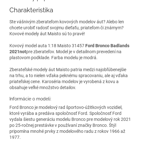
Charakteristika
Ste vášnivým zberateľom kovových modelov áut? Alebo len
chcete urobiť radosť svojmu dieťaťu, priateľom či známym?
Kovové modely áut Maisto sú to pravé!
Kovový model auta 1:18 Maisto 31457
Ford Bronco Badlands
2021not
pre zberateľov. Model je v detailnom prevedení na
plastovom podklade. Farba modelu je modrá.
Zberateľské modely áut Maisto patria medzi najobľúbenejšie
na trhu, a to nielen vďaka peknému spracovaniu, ale aj vďaka
priateľskej cene. Karoséria modelov je vyrobená z kovu a
obsahuje veľké množstvo detailov.
Informácie o modeli:
Ford Bronco je modelový rad športovo-úžitkových vozidiel,
ktoré vyrába a predáva spoločnosť Ford. Spoločnosť Ford
vydala šiestu generáciu modelu Bronco pre modelový rok 2021
po 25-ročnej prestávke v používaní značky Bronco. Štýl
pripomína mnohé prvky z modelového radu z rokov 1966 až
1977.