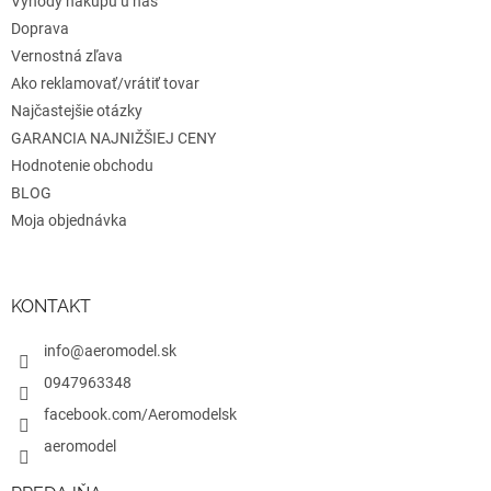
Výhody nákupu u nás
Doprava
Vernostná zľava
Ako reklamovať/vrátiť tovar
Najčastejšie otázky
GARANCIA NAJNIŽŠIEJ CENY
Hodnotenie obchodu
BLOG
Moja objednávka
KONTAKT
info@aeromodel.sk
0947963348
facebook.com/Aeromodelsk
aeromodel