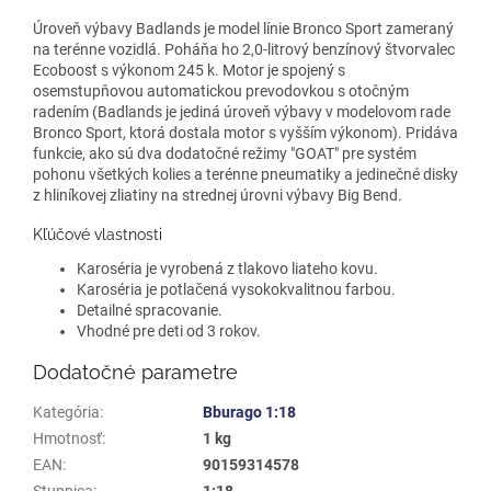
Úroveň výbavy Badlands je model línie Bronco Sport zameraný
na terénne vozidlá. Poháňa ho 2,0-litrový benzínový štvorvalec
Ecoboost s výkonom 245 k. Motor je spojený s
osemstupňovou automatickou prevodovkou s otočným
radením (Badlands je jediná úroveň výbavy v modelovom rade
Bronco Sport, ktorá dostala motor s vyšším výkonom). Pridáva
funkcie, ako sú dva dodatočné režimy "GOAT" pre systém
pohonu všetkých kolies a terénne pneumatiky a jedinečné disky
z hliníkovej zliatiny na strednej úrovni výbavy Big Bend.
Kľúčové vlastnosti
Karoséria je vyrobená z tlakovo liateho kovu.
Karoséria je potlačená vysokokvalitnou farbou.
Detailné spracovanie.
Vhodné pre deti od 3 rokov.
Dodatočné parametre
Kategória
:
Bburago 1:18
Hmotnosť
:
1 kg
EAN
:
90159314578
Stupnica
:
1:18