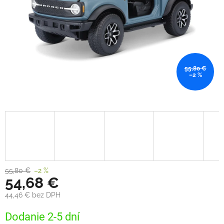
55,80 €
–2 %
55,80 €
–2 %
54,68 €
44,46 € bez DPH
Jednotková
Dodanie 2-5 dní
cena: