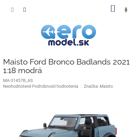
Prejsť
NÁKU
na
obsah
KOŠÍK
Maisto Ford Bronco Badlands 2021
1:18 modrá
MA-31457B_AS
Priemerné
Neohodnotené
Podrobnosti hodnotenia
Značka:
Maisto
hodnotenie
produktu
je
0,0
z
5
hviezdičiek.