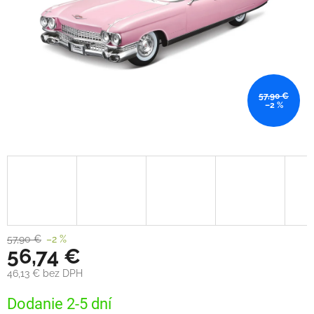
57,90 €
–2 %
57,90 €
–2 %
56,74 €
46,13 € bez DPH
Jednotková
Dodanie 2-5 dní
cena: