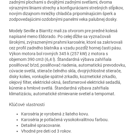
zadnými plochami s dvojitými zadnými svetlami, dvoma
výraznými líniami strechy a konfiguráciami strešných stĺpikov,
novým dizajnom mriežky chladiča pripomínajúcim šperk a
zodpovedajúcimi ozdobnými panelmi veka palubnej dosky.
Modely Seville a Biarritz mali za otvorom pre predné kolesá
napísané meno Eldorado. Po celej dĺžke sa vyznačovali
širokými, zvýraznenými prahmi karosérie, ktoré sa zakrivovali
cez profil zadného blatníka a vzadu pozdĺž hornej časti pásu.
Výkon motora bol rovných 345 k (257 kW) z motora s
objemom 390 cm3 (6,4 l). Štandardná výbava zahŕňala
posilňovač bŕzd, posilňovač riadenia, automatickú prevodovku,
cúvacie svetlá, stierače čelného skla, dvojrýchlostné stierače,
disky kolies, vonkajšie spätné zrkadlo, kozmetické zrkadlo,
olejový filter, elektrické okná, šesťsmerové elektrické sedadlá,
kúrenie a hmlové svetlá. Štandardná výbava zahŕňala
klimatizáciu, automatické stmievanie svetiel a tempomat.
Kľúčové vlastnosti
Karoséria je vyrobená z liateho kovu.
Karoséria je potlačená vysokokvalitnou farbou.
Detailné spracovanie.
Vhodné pre deti od 3 rokov.