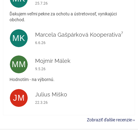
Hodnotenie obchodu je 5 z 5 hviezdičiek.
25.7.26
Ďakujem veľmi pekne za ochotu a ústretovosť, vynikajúci
obchod.
Marcela Gašpárková Kooperativa⁷
MK
Hodnotenie obchodu je 5 z 5 hviezdičiek.
6.6.26
Mojmír Málek
MM
Hodnotenie obchodu je 5 z 5 hviezdičiek.
9.5.26
Hodnotím - na výbornú.
Julius Miško
JM
Hodnotenie obchodu je 5 z 5 hviezdičiek.
22.3.26
Zobraziť ďalšie recenzie
Z