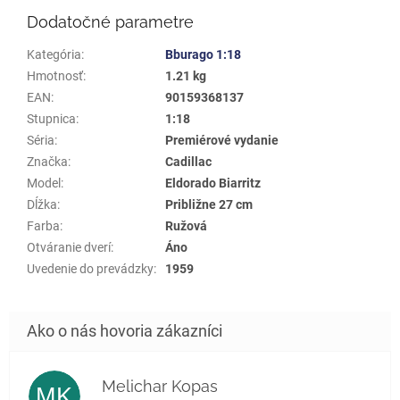
Dodatočné parametre
Kategória
:
Bburago 1:18
Hmotnosť
:
1.21 kg
EAN
:
90159368137
Stupnica
:
1:18
Séria
:
Premiérové vydanie
Značka
:
Cadillac
Model
:
Eldorado Biarritz
Dĺžka
:
Približne 27 cm
Farba
:
Ružová
Otváranie dverí
:
Áno
Uvedenie do prevádzky
:
1959
Melichar Kopas
MK