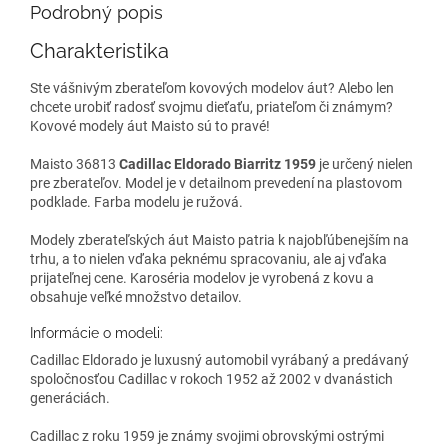
Podrobný popis
Charakteristika
Ste vášnivým zberateľom kovových modelov áut? Alebo len
chcete urobiť radosť svojmu dieťaťu, priateľom či známym?
Kovové modely áut Maisto sú to pravé!
Maisto 36813
Cadillac Eldorado Biarritz 1959
je určený nielen
pre zberateľov. Model je v detailnom prevedení na plastovom
podklade. Farba modelu je ružová.
Modely zberateľských áut Maisto patria k najobľúbenejším na
trhu, a to nielen vďaka peknému spracovaniu, ale aj vďaka
prijateľnej cene. Karoséria modelov je vyrobená z kovu a
obsahuje veľké množstvo detailov.
Informácie o modeli:
Cadillac Eldorado je luxusný automobil vyrábaný a predávaný
spoločnosťou Cadillac v rokoch 1952 až 2002 v dvanástich
generáciách.
Cadillac z roku 1959 je známy svojimi obrovskými ostrými