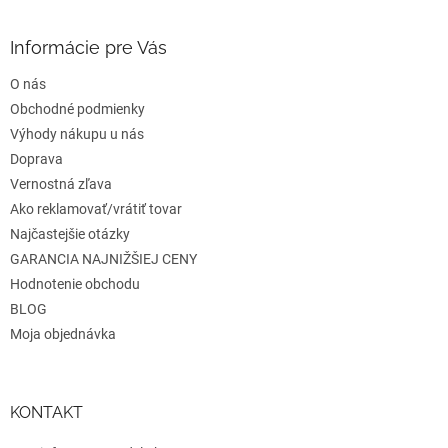
á
p
ä
Informácie pre Vás
t
O nás
i
e
Obchodné podmienky
Výhody nákupu u nás
Doprava
Vernostná zľava
Ako reklamovať/vrátiť tovar
Najčastejšie otázky
GARANCIA NAJNIŽŠIEJ CENY
Hodnotenie obchodu
BLOG
Moja objednávka
KONTAKT