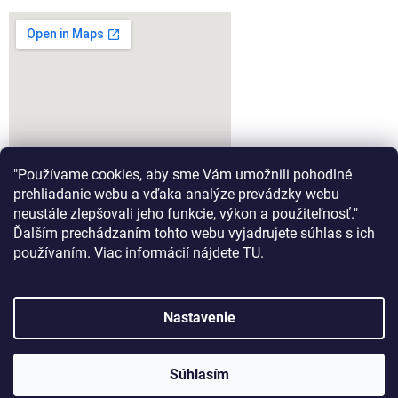
"Používame cookies, aby sme Vám umožnili pohodlné
prehliadanie webu a vďaka analýze prevádzky webu
neustále zlepšovali jeho funkcie, výkon a použiteľnosť."
Ďalším prechádzaním tohto webu vyjadrujete súhlas s ich
google-map-generator.com
používaním.
Viac informácií nájdete TU.
Nastavenie
Vytvoril Shoptet
Súhlasím
Copyright 2026
Aeromodel.sk
. Všetky práva vyhradené.
Tešíme sa na Vašu návštevu :)