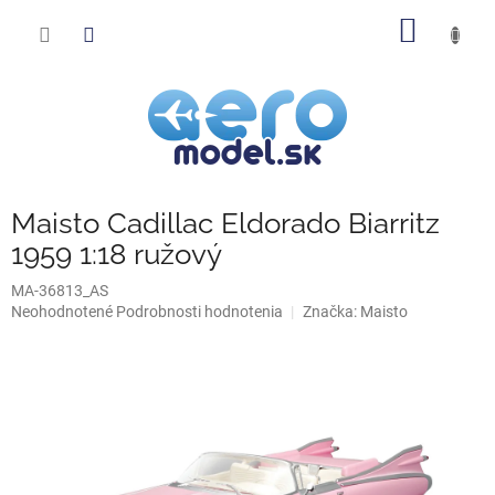
Prejsť
NÁKU
na
obsah
KOŠÍK
Maisto Cadillac Eldorado Biarritz
1959 1:18 ružový
MA-36813_AS
Priemerné
Neohodnotené
Podrobnosti hodnotenia
Značka:
Maisto
hodnotenie
produktu
je
0,0
z
5
hviezdičiek.