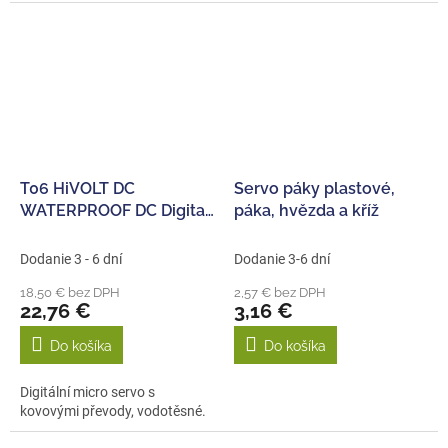
T06 HiVOLT DC
Servo páky plastové,
WATERPROOF DC Digital
páka, hvězda a kříž
servo (2,8 kg-0,10s/60°)
Dodanie 3 - 6 dní
Dodanie 3-6 dní
18,50 € bez DPH
2,57 € bez DPH
22,76 €
3,16 €
Do košíka
Do košíka
Digitální micro servo s
kovovými převody, vodotěsné.