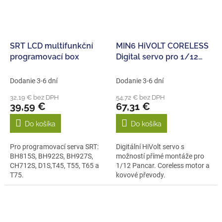
SRT LCD multifunkční
MIN6 HiVOLT CORELESS
programovací box
Digital servo pro 1/12
Pancar (9kg-0,062s/60°)
Dodanie 3-6 dní
Dodanie 3-6 dní
32,19 € bez DPH
54,72 € bez DPH
39,59 €
67,31 €
Do košíka
Do košíka
Pro programovací serva SRT:
Digitální HiVolt servo s
BH815S, BH922S, BH927S,
možností přímé montáže pro
CH712S, D1S,T45, T55, T65 a
1/12 Pancar. Coreless motor a
T75.
kovové převody.