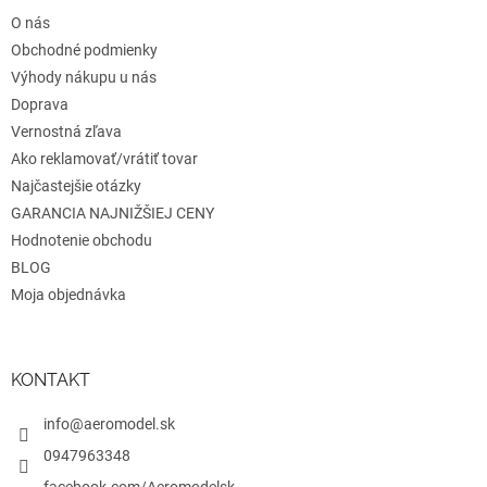
t
r
O nás
i
v
e
Obchodné podmienky
k
y
Výhody nákupu u nás
v
Doprava
ý
Vernostná zľava
p
i
Ako reklamovať/vrátiť tovar
s
Najčastejšie otázky
u
GARANCIA NAJNIŽŠIEJ CENY
Hodnotenie obchodu
BLOG
Moja objednávka
KONTAKT
info@aeromodel.sk
0947963348
facebook.com/Aeromodelsk