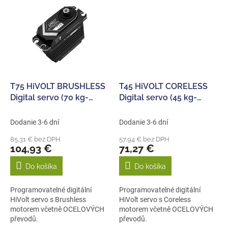
T75 HiVOLT BRUSHLESS
T45 HiVOLT CORELESS
Digital servo (70 kg-
Digital servo (45 kg-
0,12s/60°)
0,13s/60°)
Dodanie 3-6 dní
Dodanie 3-6 dní
85,31 € bez DPH
57,94 € bez DPH
104,93 €
71,27 €
Do košíka
Do košíka
Programovatelné digitální
Programovatelné digitální
HiVolt servo s Brushless
HiVolt servo s Coreless
motorem včetně OCELOVÝCH
motorem včetně OCELOVÝCH
převodů.
převodů.