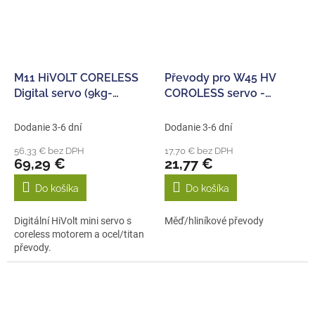
M11 HiVOLT CORELESS
Převody pro W45 HV
Digital servo (9kg-
COROLESS servo -
0,055s/60°)
WATERPROOF
Dodanie 3-6 dní
Dodanie 3-6 dní
56,33 € bez DPH
17,70 € bez DPH
69,29 €
21,77 €
Do košíka
Do košíka
Digitální HiVolt mini servo s
Měď/hliníkové převody
coreless motorem a ocel/titan
převody.