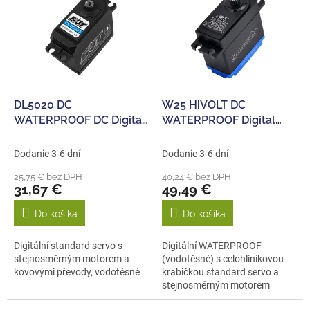
p
e
i
p
s
r
p
o
r
d
o
u
d
k
DL5020 DC
W25 HiVOLT DC
u
t
WATERPROOF DC Digital
WATERPROOF Digital
k
o
servo (20kg-0,16s/60°)
servo (25 kg-0,14s/60°)
t
v
Dodanie 3-6 dní
Dodanie 3-6 dní
o
25,75 € bez DPH
40,24 € bez DPH
v
31,67 €
49,49 €
Do košíka
Do košíka
Digitální standard servo s
Digitální WATERPROOF
stejnosměrným motorem a
(vodotěsné) s celohliníkovou
kovovými převody, vodotěsné
krabičkou standard servo a
stejnosměrným motorem
včetně...