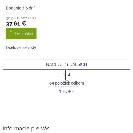
Dodanie 3-6 dní
30,58 € bez DPH
37,61 €
Do košíka
Ocelové převody
NAČÍTAŤ 21 ĎALŠÍCH
S
1
4
t
O
r
64
položiek celkom
v
á
l
HORE
n
á
k
o
d
v
Z
a
a
c
á
n
i
p
i
e
ä
e
Informácie pre Vás
p