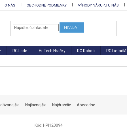
O NÁS
OBCHODNÉ PODMIENKY
VÝHODY NÁKUPU U NÁS
HĽADAŤ
y
RC Lode
Hi-Tech Hračky
RC Roboti
RC Lietadlá
edávanejšie
Najlacnejšie
Najdrahšie
Abecedne
Kód:
HPI120094