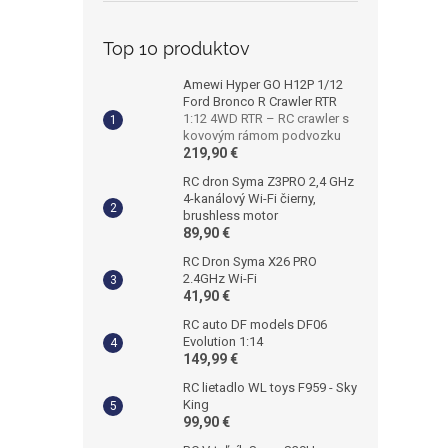
Top 10 produktov
Amewi Hyper GO H12P 1/12
Ford Bronco R Crawler RTR
1:12 4WD RTR – RC crawler s
kovovým rámom podvozku
219,90 €
RC dron Syma Z3PRO 2,4 GHz
4-kanálový Wi-Fi čierny,
brushless motor
89,90 €
RC Dron Syma X26 PRO
2.4GHz Wi-Fi
41,90 €
RC auto DF models DF06
Evolution 1:14
149,99 €
RC lietadlo WL toys F959 - Sky
King
99,90 €