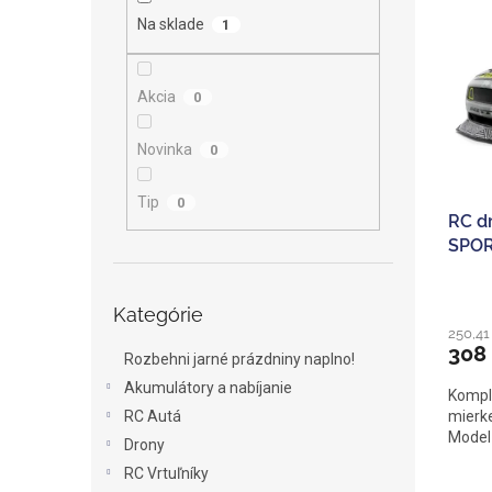
ý
i
Na sklade
1
p
e
i
p
s
r
Akcia
0
p
o
r
d
o
Novinka
u
0
d
k
u
t
Tip
0
RC d
k
o
SPOR
t
v
o
Preskočiť
v
Kategórie
kategórie
250,41
308
Rozbehni jarné prázdniny naplno!
Akumulátory a nabíjanie
Komple
RC Autá
mierke
Model
Drony
RC Vrtuľníky