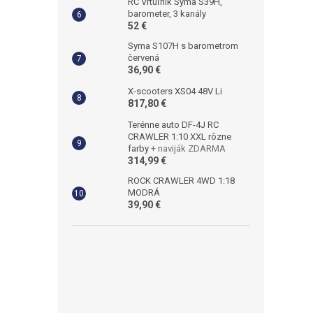
RC Vrtuľník Syma S39H,
barometer, 3 kanály
52 €
Syma S107H s barometrom
červená
36,90 €
X-scooters XS04 48V Li
817,80 €
Terénne auto DF-4J RC
CRAWLER 1:10 XXL rôzne
farby
+ naviják ZDARMA
314,99 €
ROCK CRAWLER 4WD 1:18
MODRÁ
39,90 €