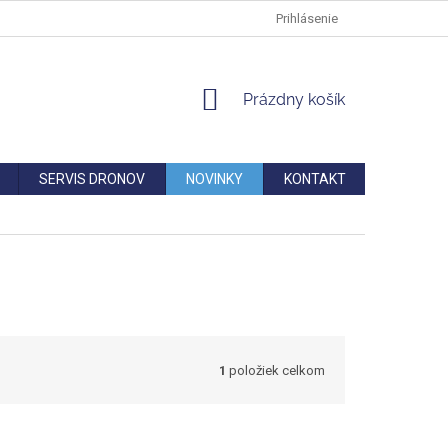
DOPRAVA
VERNOSTNÁ ZĽAVA
AKO REKLAMOVAŤ/VRÁTIŤ TO
Prihlásenie
NÁKUPNÝ
Prázdny košík
KOŠÍK
SERVIS DRONOV
NOVINKY
KONTAKT
1
položiek celkom