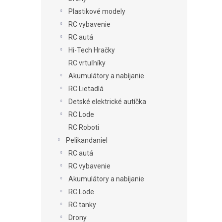
Plastikové modely
RC vybavenie
RC autá
Hi-Tech Hračky
RC vrtuľníky
Akumulátory a nabíjanie
RC Lietadlá
Detské elektrické autíčka
RC Lode
RC Roboti
Pelikandaniel
RC autá
RC vybavenie
Akumulátory a nabíjanie
RC Lode
RC tanky
Drony