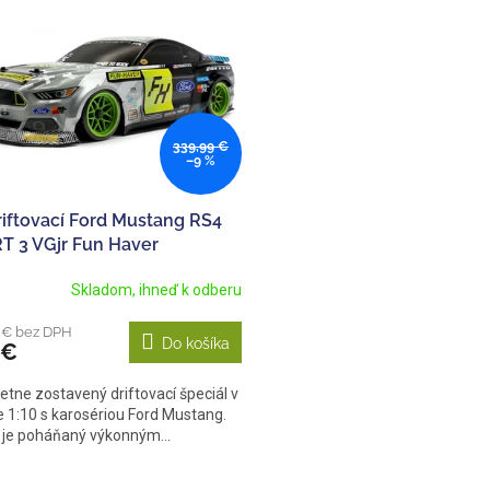
339,99 €
–9 %
riftovací Ford Mustang RS4
T 3 VGjr Fun Haver
Skladom, ihneď k odberu
 € bez DPH
Do košíka
 €
tne zostavený driftovací špeciál v
 1:10 s karosériou Ford Mustang.
 je poháňaný výkonným...
O