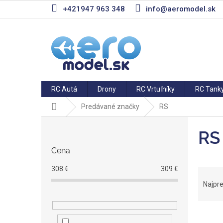
Prejsť
+421947 963 348
info@aeromodel.sk
na
obsah
RC Autá
Drony
RC Vrtuľníky
RC Tank
Domov
Predávané značky
RS
B
o
RS
č
Cena
n
ý
308
€
309
€
R
p
a
Najpr
a
d
n
e
e
V
n
l