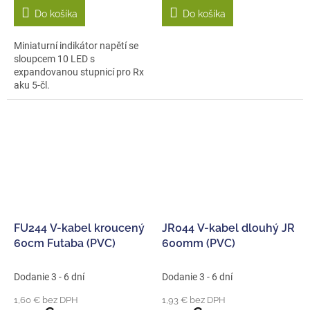
Do košíka
Do košíka
Miniaturní indikátor napětí se
sloupcem 10 LED s
expandovanou stupnicí pro Rx
aku 5-čl.
FU244 V-kabel kroucený
JR044 V-kabel dlouhý JR
60cm Futaba (PVC)
600mm (PVC)
Dodanie 3 - 6 dní
Dodanie 3 - 6 dní
1,60 € bez DPH
1,93 € bez DPH