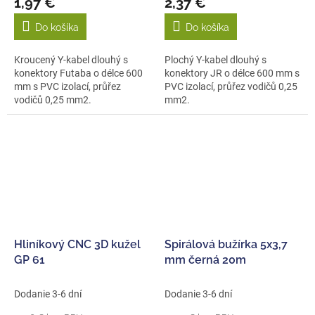
1,97 €
2,37 €
Do košíka
Do košíka
Kroucený Y-kabel dlouhý s
Plochý Y-kabel dlouhý s
konektory Futaba o délce 600
konektory JR o délce 600 mm s
mm s PVC izolací, průřez
PVC izolací, průřez vodičů 0,25
vodičů 0,25 mm2.
mm2.
Hliníkový CNC 3D kužel
Spirálová bužírka 5x3,7
GP 61
mm černá 20m
Dodanie 3-6 dní
Dodanie 3-6 dní