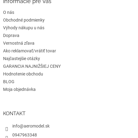
ä
e
Informácie pre Vás
p
t
r
O nás
i
v
e
Obchodné podmienky
k
y
Výhody nákupu u nás
v
Doprava
ý
Vernostná zľava
p
i
Ako reklamovať/vrátiť tovar
s
Najčastejšie otázky
u
GARANCIA NAJNIŽŠIEJ CENY
Hodnotenie obchodu
BLOG
Moja objednávka
KONTAKT
info@aeromodel.sk
0947963348