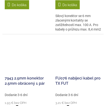
Do košíka
Do košíka
Silový konektor se 6 mm
zlacenými kontakty se
zatížitelností max. 100 A. Pro
kabely o průřezu max. 8,4 mm2
(8AWG)....
7943 2.5mm konektor
FU076 nabíjecí kabel pro
2.5mm obrácený 1 pár
TX FUT
Dodanie 3-6 dní
Dodanie 3-6 dní
1,93 € bez DPH
3,21 € bez DPH