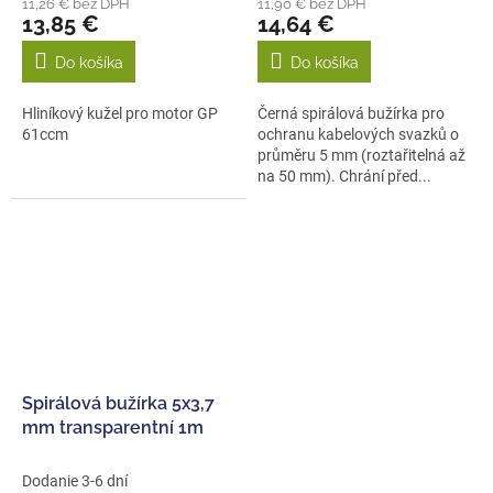
11,26 € bez DPH
11,90 € bez DPH
13,85 €
14,64 €
Do košíka
Do košíka
Hliníkový kužel pro motor GP
Černá spirálová bužírka pro
61ccm
ochranu kabelových svazků o
průměru 5 mm (roztařitelná až
na 50 mm). Chrání před...
Spirálová bužírka 5x3,7
mm transparentní 1m
Dodanie 3-6 dní