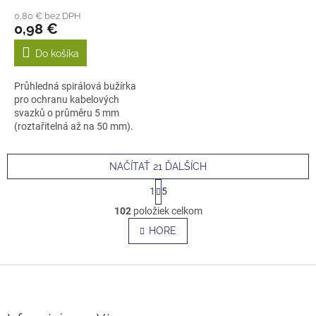
0,80 € bez DPH
0,98 €
Do košíka
Průhledná spirálová bužírka
pro ochranu kabelových
svazků o průměru 5 mm
(roztařitelná až na 50 mm).
Chrání před...
NAČÍTAŤ 21 ĎALŠÍCH
S
1
5
t
O
r
102
položiek celkom
v
á
l
HORE
n
á
k
o
d
v
Z
a
a
c
á
n
i
p
i
e