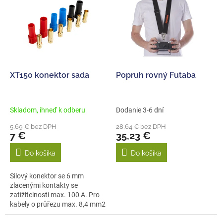
p
e
i
p
s
r
p
o
r
d
o
u
d
k
XT150 konektor sada
Popruh rovný Futaba
u
t
k
o
t
v
Skladom, ihneď k odberu
Dodanie 3-6 dní
o
5,69 € bez DPH
28,64 € bez DPH
v
7 €
35,23 €
Do košíka
Do košíka
Silový konektor se 6 mm
zlacenými kontakty se
zatížitelností max. 100 A. Pro
kabely o průřezu max. 8,4 mm2
(8AWG)....