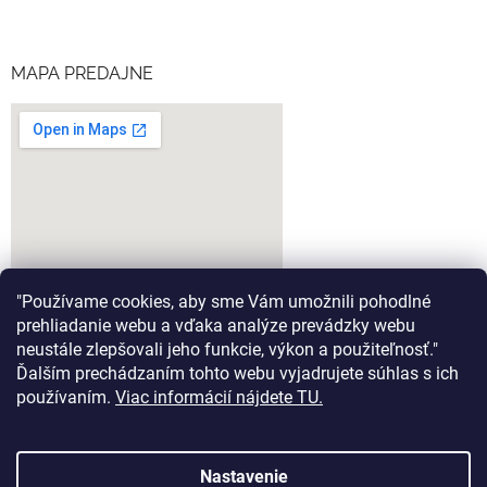
MAPA PREDAJNE
"Používame cookies, aby sme Vám umožnili pohodlné
prehliadanie webu a vďaka analýze prevádzky webu
neustále zlepšovali jeho funkcie, výkon a použiteľnosť."
Ďalším prechádzaním tohto webu vyjadrujete súhlas s ich
google-map-generator.com
používaním.
Viac informácií nájdete TU.
Nastavenie
Vytvoril Shoptet