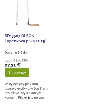
p
e
i
p
s
r
p
o
r
d
o
u
d
k
SF63507 OLSON
u
t
Lupenková pilka 12,25"
k
o
plochá - rám
t
v
Dodanie 3-6 dní
o
22,20 € bez DPH
v
27,31 €
Do košíka
Velký ocelový plný rám
lupénkové pilky o výšce 31cm,
pro pilové listy s hladkým
koncem. Pilové listy nejsou
součástí...