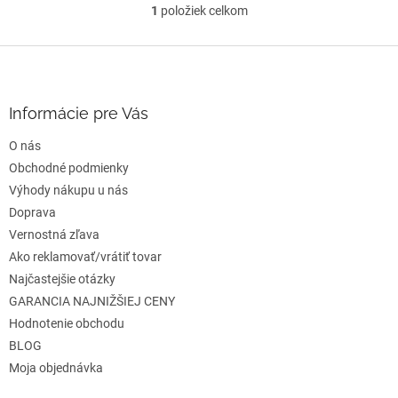
1
položiek celkom
O
v
l
Z
á
á
d
p
a
ä
Informácie pre Vás
c
t
i
O nás
i
e
e
Obchodné podmienky
p
r
Výhody nákupu u nás
v
Doprava
k
Vernostná zľava
y
v
Ako reklamovať/vrátiť tovar
ý
Najčastejšie otázky
p
GARANCIA NAJNIŽŠIEJ CENY
i
s
Hodnotenie obchodu
u
BLOG
Moja objednávka