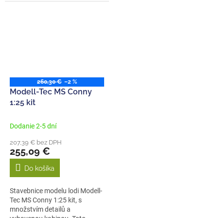
vyřezaných dílů,...
260,30 €
–2 %
Modell-Tec MS Conny
1:25 kit
Dodanie 2-5 dní
207,39 € bez DPH
255,09 €
Do košíka
Stavebnice modelu lodi Modell-
Tec MS Conny 1:25 kit, s
množstvím detailů a