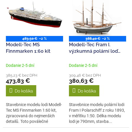
p
e
i
p
s
r
p
o
r
d
o
u
483,50 €
–2 %
388,40 €
–2 %
d
k
Modell-Tec MS
Modell-Tec Fram I.
u
t
Finnmarken 1:60 kit
výzkumná polární loď
k
o
1:50 kit
t
v
Dodanie 2-5 dní
Dodanie 2-5 dní
o
385,23 € bez DPH
309,46 € bez DPH
v
473,83 €
380,63 €
Do košíka
Do košíka
Stavebnice modelu lodi Modell-
Stavebnice modelu polární lodi
Tec MS Finnmarken 1:60 kit,
Fram I Polarschiff z roku 1893,
zpracovaná do nejmenších
v měřítku 1:50. Délka modelu
detailů. Toto poválečné
lodi je 790mm, stavba...
norské...