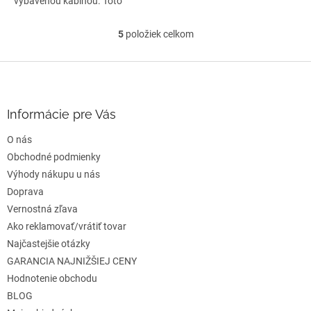
vybavenou kabinou. Toto
norské plavidlo na...
5
položiek celkom
O
v
l
Z
á
á
d
p
a
ä
Informácie pre Vás
c
t
i
O nás
i
e
e
Obchodné podmienky
p
r
Výhody nákupu u nás
v
Doprava
k
Vernostná zľava
y
v
Ako reklamovať/vrátiť tovar
ý
Najčastejšie otázky
p
GARANCIA NAJNIŽŠIEJ CENY
i
s
Hodnotenie obchodu
u
BLOG