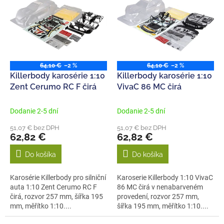
p
e
i
p
s
r
p
o
r
d
o
u
64,10 €
–2 %
64,10 €
–2 %
d
k
Killerbody karosérie 1:10
Killerbody karosérie 1:10
u
t
Zent Cerumo RC F čirá
VivaC 86 MC čirá
k
o
t
v
Dodanie 2-5 dní
Dodanie 2-5 dní
o
51,07 € bez DPH
51,07 € bez DPH
v
62,82 €
62,82 €
Do košíka
Do košíka
Karosérie Killerbody pro silniční
Karoserie Killerbody 1:10 VivaC
auta 1:10 Zent Cerumo RC F
86 MC čirá v nenabarveném
čirá, rozvor 257 mm, šířka 195
provedení, rozvor 257 mm,
mm, měřítko 1:10....
šířka 195 mm, měřítko 1:10....