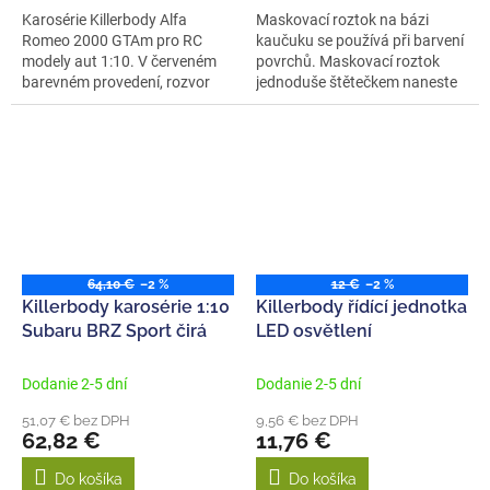
Karosérie Killerbody Alfa
Maskovací roztok na bázi
Romeo 2000 GTAm pro RC
kaučuku se používá při barvení
modely aut 1:10. V červeném
povrchů. Maskovací roztok
barevném provedení, rozvor
jednoduše štětečkem naneste
257 mm, délka...
na ty...
64,10 €
–2 %
12 €
–2 %
Killerbody karosérie 1:10
Killerbody řídící jednotka
Subaru BRZ Sport čirá
LED osvětlení
Dodanie 2-5 dní
Dodanie 2-5 dní
51,07 € bez DPH
9,56 € bez DPH
62,82 €
11,76 €
Do košíka
Do košíka