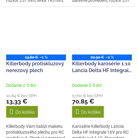
rozvor 257 mm, šířka 195 mm,
barevné provedení, rozvor 257
měřítko 1:10....
mm,...
13,60 €
–1 %
72,30 €
–2 %
Killerbody protiskluzový
Killerbody karosérie 1:10
nerezový plech
Lancia Delta HF Integrale
16V Rally
Dodanie 2-5 dní
Dodanie 2-5 dní
10,84 € bez DPH
57,60 € bez DPH
13,33 €
70,85 €
Do košíka
Do košíka
Killerbody Vám nabízí maketu
Karosérie Killerbody Lancia
protiskluzového plechu pro RC
Delta HF Integrale 16V pro RC