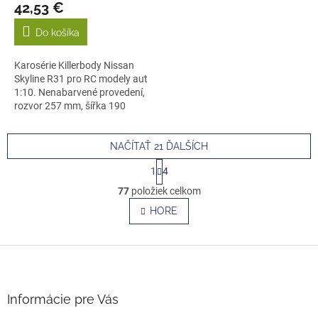
42,53 €
Do košíka
Karosérie Killerbody Nissan
Skyline R31 pro RC modely aut
1:10. Nenabarvené provedení,
rozvor 257 mm, šířka 190
mm....
NAČÍTAŤ 21 ĎALŠÍCH
S
1
4
t
O
r
77
položiek celkom
v
á
l
HORE
n
á
k
o
d
v
Z
a
a
c
á
n
i
p
i
e
ä
e
Informácie pre Vás
p
t