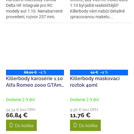
Delta HF Integrale pro RC
1:10 byl ještě realističtější?
modely aut 1:10. Nenabarvené
Killerbody vám nabízí detailně
provedení, rozvor 257 mm,
zpracovanou maketu...
délka...
68,20 €
–1 %
12 €
–2 %
Killerbody karosérie 1:10
Killerbody maskovací
Alfa Romeo 2000 GTAm
roztok 40ml
červená
Dodanie 2-5 dní
Dodanie 2-5 dní
54,34 € bez DPH
9,56 € bez DPH
66,84 €
11,76 €
Do košíka
Do košíka