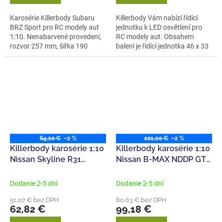
Karosérie Killerbody Subaru
Killerbody Vám nabízí řídící
BRZ Sport pro RC modely aut
jednotku k LED osvětlení pro
1:10. Nenabarvené provedení,
RC modely aut. Obsahem
rozvor 257 mm, šířka 190
balení je řídící jednotka 46 x 33
mm,...
x...
64,10 €
–2 %
101,20 €
–2 %
Killerbody karosérie 1:10
Killerbody karosérie 1:10
Nissan Skyline R31
Nissan B-MAX NDDP GT-
červená
R stříbrná
Dodanie 2-5 dní
Dodanie 2-5 dní
51,07 € bez DPH
80,63 € bez DPH
62,82 €
99,18 €