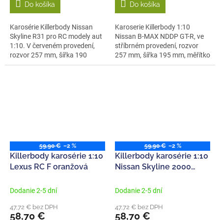
Do košíka
Do košíka
Karosérie Killerbody Nissan
Karoserie Killerbody 1:10
Skyline R31 pro RC modely aut
Nissan B-MAX NDDP GT-R, ve
1:10. V červeném provedení,
stříbrném provedení, rozvor
rozvor 257 mm, šířka 190
257 mm, šířka 195 mm, měřítko
mm....
1:10....
59,90 €
–2 %
59,90 €
–2 %
Killerbody karosérie 1:10
Killerbody karosérie 1:10
Lexus RC F oranžová
Nissan Skyline 2000
Turbo GT-ES C211 čirá
Dodanie 2-5 dní
Dodanie 2-5 dní
47,72 € bez DPH
47,72 € bez DPH
58,70 €
58,70 €