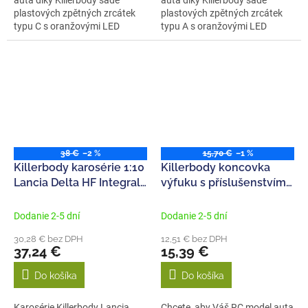
plastových zpětných zrcátek
plastových zpětných zrcátek
typu C s oranžovými LED
typu A s oranžovými LED
diodami....
diodami....
38 €
–2 %
15,70 €
–1 %
Killerbody karosérie 1:10
Killerbody koncovka
Lancia Delta HF Integrale
výfuku s příslušenstvím
čirá
typ B
Dodanie 2-5 dní
Dodanie 2-5 dní
30,28 € bez DPH
12,51 € bez DPH
37,24 €
15,39 €
Do košíka
Do košíka
Karosérie Killerbody Lancia
Chcete, aby Váš RC model auta