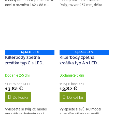
modely aut. Plech je z nerezové
modely aut 1:10. Provedení
oceli o rozměru 162 x 88 x...
Rally, rozvor 257 mm, délka
420...
14,10 €
–1 %
14,10 €
–1 %
Killerbody zpětná
Killerbody zpětná
zrcátka typ C s LED
zrcátka typ A s LED
osvětlením
osvětlením
Dodanie 2-5 dní
Dodanie 2-5 dní
11,24 € bez DPH
11,24 € bez DPH
13,82 €
13,82 €
Do košíka
Do košíka
Vylepšete si svůj RC model
Vylepšete si svůj RC model
auta díky Killerbody sadě
auta díky Killerbody sadě