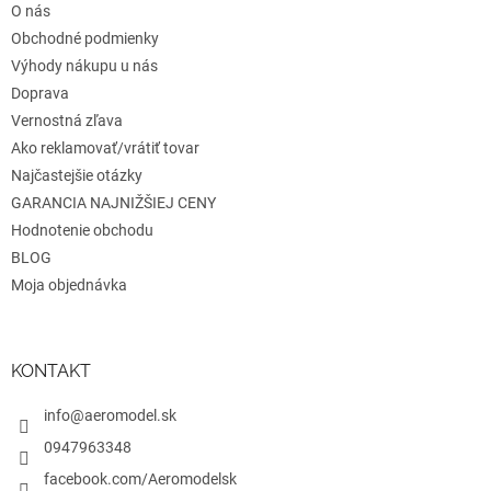
r
O nás
i
v
e
Obchodné podmienky
k
y
Výhody nákupu u nás
v
Doprava
ý
Vernostná zľava
p
i
Ako reklamovať/vrátiť tovar
s
Najčastejšie otázky
u
GARANCIA NAJNIŽŠIEJ CENY
Hodnotenie obchodu
BLOG
Moja objednávka
KONTAKT
info@aeromodel.sk
0947963348
facebook.com/Aeromodelsk