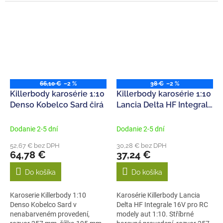
šířka 129...
66,10 €
–2 %
38 €
–2 %
Killerbody karosérie 1:10
Killerbody karosérie 1:10
Denso Kobelco Sard čirá
Lancia Delta HF Integrale
16V čirá
Dodanie 2-5 dní
Dodanie 2-5 dní
52,67 € bez DPH
30,28 € bez DPH
64,78 €
37,24 €
Do košíka
Do košíka
Karoserie Killerbody 1:10
Karosérie Killerbody Lancia
Denso Kobelco Sard v
Delta HF Integrale 16V pro RC
nenabarveném provedení,
modely aut 1:10. Stříbrné