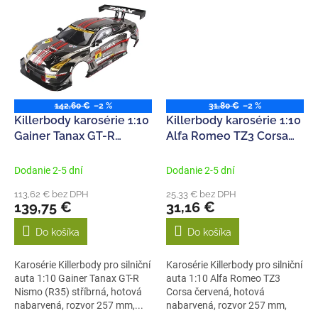
142,60 €
–2 %
31,80 €
–2 %
Killerbody karosérie 1:10
Killerbody karosérie 1:10
Gainer Tanax GT-R
Alfa Romeo TZ3 Corsa
Nismo (R35) stříbrná
červená
Dodanie 2-5 dní
Dodanie 2-5 dní
113,62 € bez DPH
25,33 € bez DPH
139,75 €
31,16 €
Do košíka
Do košíka
Karosérie Killerbody pro silniční
Karosérie Killerbody pro silniční
auta 1:10 Gainer Tanax GT-R
auta 1:10 Alfa Romeo TZ3
Nismo (R35) stříbrná, hotová
Corsa červená, hotová
nabarvená, rozvor 257 mm,...
nabarvená, rozvor 257 mm,