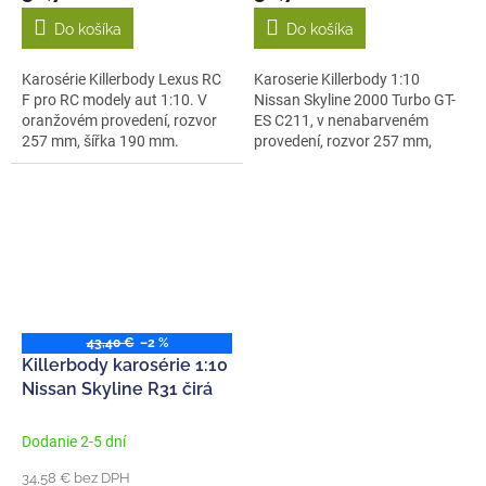
Do košíka
Do košíka
Karosérie Killerbody Lexus RC
Karoserie Killerbody 1:10
F pro RC modely aut 1:10. V
Nissan Skyline 2000 Turbo GT-
oranžovém provedení, rozvor
ES C211, v nenabarveném
257 mm, šířka 190 mm.
provedení, rozvor 257 mm,
Vyrobeno...
šířka 195...
43,40 €
–2 %
Killerbody karosérie 1:10
Nissan Skyline R31 čirá
Dodanie 2-5 dní
34,58 € bez DPH