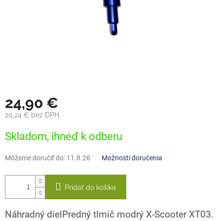
24,90 €
20,24 € bez DPH
Jednotková
Skladom, ihneď k odberu
cena:
Môžeme doručiť do:
11.8.26
Možnosti doručenia
Pridať do košíka
Náhradný diel
Predný tlmič modrý X-Scooter XT03.