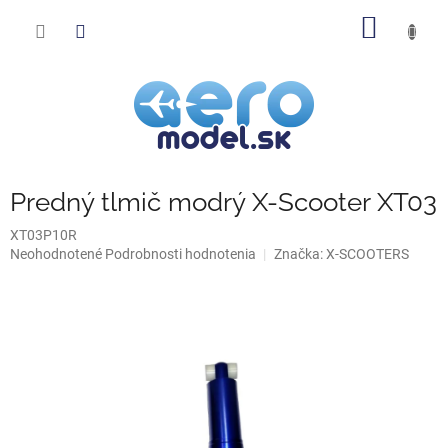
Prejsť
NÁKU
na
obsah
KOŠÍK
Predný tlmič modrý X-Scooter XT03
XT03P10R
Priemerné
Neohodnotené
Podrobnosti hodnotenia
Značka:
X-SCOOTERS
hodnotenie
produktu
je
0,0
z
5
hviezdičiek.