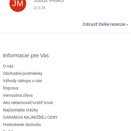
Julius Miško
JM
Hodnotenie obchodu je 5 z 5 hviezdičiek.
22.3.26
Zobraziť ďalšie recenzie
Z
á
p
ä
Informácie pre Vás
t
O nás
i
e
Obchodné podmienky
Výhody nákupu u nás
Doprava
Vernostná zľava
Ako reklamovať/vrátiť tovar
Najčastejšie otázky
GARANCIA NAJNIŽŠIEJ CENY
Hodnotenie obchodu