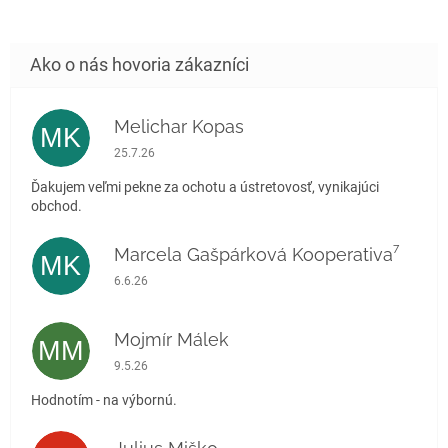
Melichar Kopas
MK
Hodnotenie obchodu je 5 z 5 hviezdičiek.
25.7.26
Ďakujem veľmi pekne za ochotu a ústretovosť, vynikajúci
obchod.
Marcela Gašpárková Kooperativa⁷
MK
Hodnotenie obchodu je 5 z 5 hviezdičiek.
6.6.26
Mojmír Málek
MM
Hodnotenie obchodu je 5 z 5 hviezdičiek.
9.5.26
Hodnotím - na výbornú.