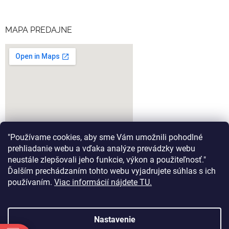
MAPA PREDAJNE
"Používame cookies, aby sme Vám umožnili pohodlné
prehliadanie webu a vďaka analýze prevádzky webu
neustále zlepšovali jeho funkcie, výkon a použiteľnosť."
Ďalším prechádzaním tohto webu vyjadrujete súhlas s ich
google-map-generator.com
používaním.
Viac informácií nájdete TU.
Nastavenie
Vytvoril Shoptet