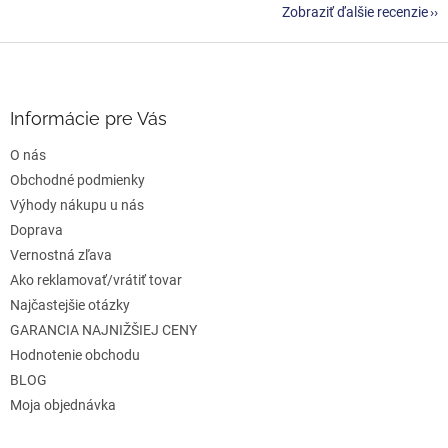
Zobraziť ďalšie recenzie
Z
á
p
ä
Informácie pre Vás
t
O nás
i
e
Obchodné podmienky
Výhody nákupu u nás
Doprava
Vernostná zľava
Ako reklamovať/vrátiť tovar
Najčastejšie otázky
GARANCIA NAJNIŽŠIEJ CENY
Hodnotenie obchodu
BLOG
Moja objednávka