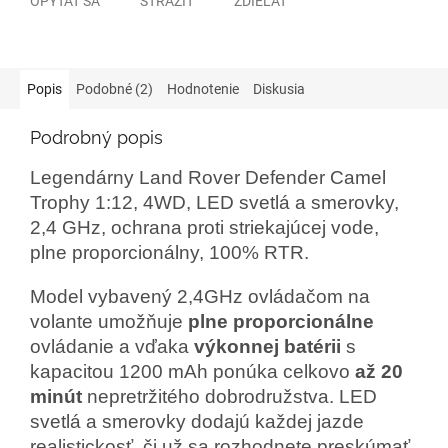
OPÝTAŤ SA
STRÁŽIŤ
ZDIEĽAŤ
Popis
Podobné (2)
Hodnotenie
Diskusia
Podrobný popis
Legendárny Land Rover Defender Camel
Trophy 1:12, 4WD, LED svetlá a smerovky,
2,4 GHz, ochrana proti striekajúcej vode,
plne proporcionálny, 100% RTR.
Model vybavený 2,4GHz ovládačom na
volante umožňuje
plne proporcionálne
ovládanie a vďaka
výkonnej batérii
s
kapacitou 1200 mAh ponúka celkovo
až 20
minút
nepretržitého dobrodružstva. LED
svetlá a smerovky dodajú každej jazde
realistickosť, či už sa rozhodnete preskúmať