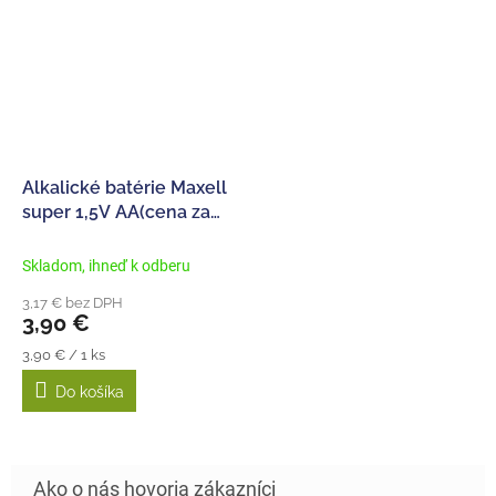
Alkalické batérie Maxell
super 1,5V AA(cena za
4ks)
Skladom, ihneď k odberu
3,17 € bez DPH
3,90 €
Jednotková
3,90 € / 1 ks
cena:
Do košíka