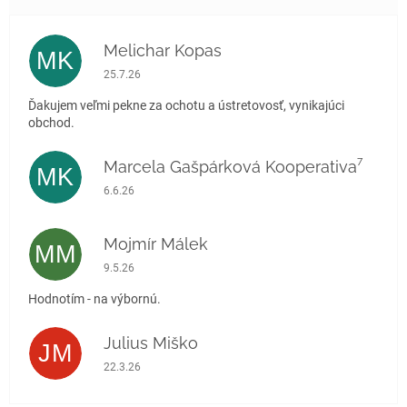
Melichar Kopas
MK
Hodnotenie obchodu je 5 z 5 hviezdičiek.
25.7.26
Ďakujem veľmi pekne za ochotu a ústretovosť, vynikajúci
obchod.
Marcela Gašpárková Kooperativa⁷
MK
Hodnotenie obchodu je 5 z 5 hviezdičiek.
6.6.26
Mojmír Málek
MM
Hodnotenie obchodu je 5 z 5 hviezdičiek.
9.5.26
Hodnotím - na výbornú.
Julius Miško
JM
Hodnotenie obchodu je 5 z 5 hviezdičiek.
22.3.26