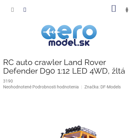
Prejsť
NÁKU
na
obsah
KOŠÍK
RC auto crawler Land Rover
Defender D90 1:12 LED 4WD, žltá
3190
Priemerné
Neohodnotené
Podrobnosti hodnotenia
Značka:
DF-Models
hodnotenie
produktu
je
0,0
z
5
hviezdičiek.