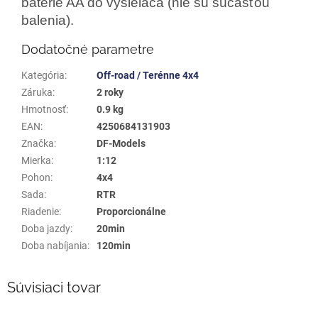
batérie AA do vysielača (nie sú súčasťou
balenia).
Dodatočné parametre
Kategória
:
Off-road / Terénne 4x4
Záruka
:
2 roky
Hmotnosť
:
0.9 kg
EAN
:
4250684131903
Značka
:
DF-Models
Mierka
:
1:12
Pohon
:
4x4
Sada
:
RTR
Riadenie
:
Proporcionálne
Doba jazdy
:
20min
Doba nabíjania
:
120min
Súvisiaci tovar