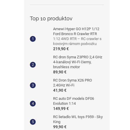
Top 10 produktov
Amewi Hyper GO H12P 1/12
Ford Bronco R Crawler RTR
1:12 4WD RTR – RC crawler s
kovovým rámom podvozku
219,90 €
RC dron Syma Z3PRO 2,4 GHz
4-kanálový Wi-Fi čierny,
brushless motor
89,90 €
RC Dron Syma X26 PRO
2.4GHz Wi-Fi
41,90 €
RC auto DF models DF06
Evolution 1:14
149,99 €
RC lietadlo WL toys F959 - Sky
King
99,90 €