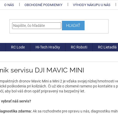
O NÁS
OBCHODNÉ PODMIENKY
VÝHODY NÁKUPU U NÁS
HĽADAŤ
y
RC Lode
Hi-Tech Hračky
RC Roboti
RC Lietadlá
ník servisu DJI MAVIC MINI
ompaktných dronov Mavic Mini a Mini 2 je vďaka svojej nízkej hmotnosti 
cké poškodenia pri kolíziách. Či už ide o zlomené rameno po kontakte s p
í, aby bol váš dron opäť pripravený na bezpečný let.
 vybrať náš servis?
iagnostika zdarma:
Ak sa rozhodnete pre opravu u nás, diagnostiku má