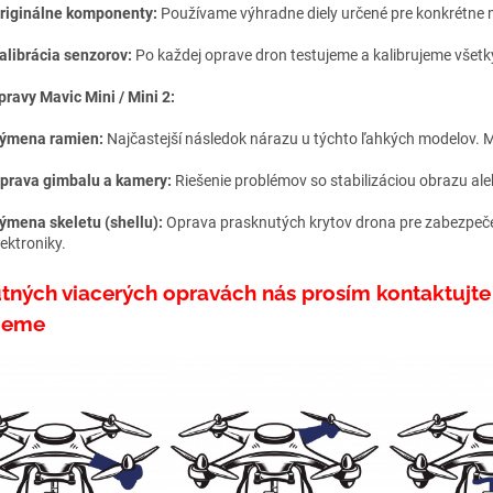
riginálne komponenty:
Používame výhradne diely určené pre konkrétne 
alibrácia senzorov:
Po každej oprave dron testujeme a kalibrujeme všetk
pravy Mavic Mini / Mini 2:
ýmena ramien:
Najčastejší následok nárazu u týchto ľahkých modelov.
prava gimbalu a kamery:
Riešenie problémov so stabilizáciou obrazu 
ýmena skeletu (shellu):
Oprava prasknutých krytov drona pre zabezpeč
lektroniky.
utných viacerých opravách nás prosím kontaktujte
jeme