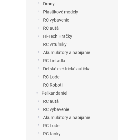
Drony
Plastikové modely
RC vybavenie
RC autá
Hi-Tech Hračky
RC vrtuľníky
Akumulátory a nabíjanie
RC Lietadlá
Detské elektrické autíčka
RC Lode
RC Roboti
Pelikandaniel
RC autá
RC vybavenie
Akumulátory a nabíjanie
RC Lode
RC tanky