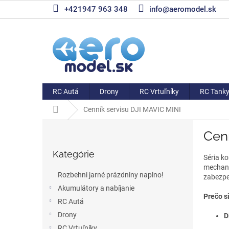
Prejsť
+421947 963 348
info@aeromodel.sk
na
obsah
RC Autá
Drony
RC Vrtuľníky
RC Tank
Domov
Cenník servisu DJI MAVIC MINI
B
Cen
o
Preskočiť
č
Kategórie
kategórie
n
Séria k
mechani
ý
Rozbehni jarné prázdniny naplno!
zabezpeč
p
Akumulátory a nabíjanie
a
Prečo si
RC Autá
n
e
Drony
D
l
RC Vrtuľníky