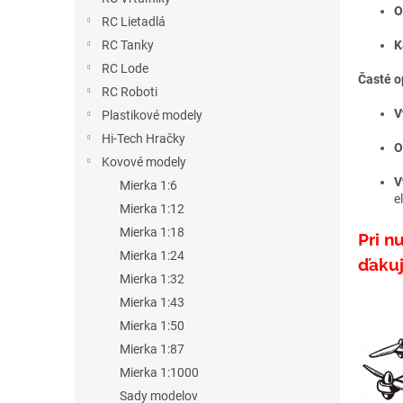
O
RC Lietadlá
RC Tanky
K
RC Lode
Časté o
RC Roboti
V
Plastikové modely
Hi-Tech Hračky
O
Kovové modely
V
Mierka 1:6
e
Mierka 1:12
Mierka 1:18
Pri n
Mierka 1:24
ďaku
Mierka 1:32
Mierka 1:43
Mierka 1:50
Mierka 1:87
Mierka 1:1000
Sady modelov