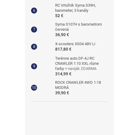
RC Vrtuľník Syma S39H,
barometer, 3 kanály
52 €
Syma S107H s barometrom
červená
36,90 €
X-scooters XS04 48V Li
817,80 €
Terénne auto DF-4J RC
CRAWLER 1:10 XXL rôzne
farby
+ naviják ZDARMA
314,99 €
ROCK CRAWLER 4WD 1:18
MODRÁ
39,90 €