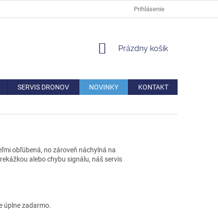
DOPRAVA
VERNOSTNÁ ZĽAVA
AKO REKLAMOVAŤ/VRÁTIŤ TO
Prihlásenie
NÁKUPNÝ
Prázdny košík
KOŠÍK
SERVIS DRONOV
NOVINKY
KONTAKT
veľmi obľúbená, no zároveň náchylná na
rekážkou alebo chybu signálu, náš servis
te úplne zadarmo.