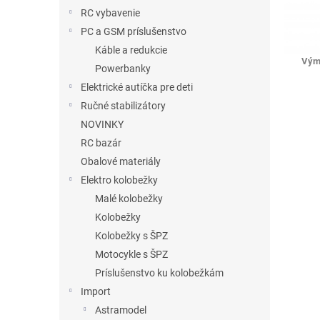
RC vybavenie
PC a GSM príslušenstvo
Káble a redukcie
Vým
Powerbanky
Elektrické autíčka pre deti
Ručné stabilizátory
NOVINKY
RC bazár
Obalové materiály
Elektro kolobežky
Malé kolobežky
Kolobežky
Kolobežky s ŠPZ
Motocykle s ŠPZ
Príslušenstvo ku kolobežkám
Import
Astramodel